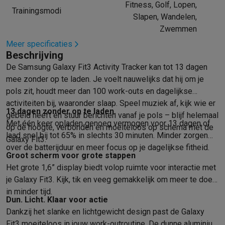
Fitness, Golf, Lopen,
Trainingsmodi
Mondhygiëne
Elektrische tandenborstels
Opzetborstels
Waterf
Slapen, Wandelen,
Scheren
Elektrische scheerapparaten
Baardtrimmers
Multigroo
Zwemmen
Lichaamsontharing
IPL ontharing
Epilators
Ladyshaves
Meer specificaties
Beauty
Gelaatsverzorging
LED Maskers
Spiegels
Hand & voetve
Beschrijving
Massage
Voetmassage
Massagestoelen
Nek & schoudermass
De Samsung Galaxy Fit3 Activity Tracker kan tot 13 dagen
Gezondheid
Personenweegschalen
Bloeddrukmeters
Elektrosti
mee zonder op te laden. Je voelt nauwelijks dat hij om je
Voor de baby
Babyfoons
Borstkolven
Flessenwarmers
Aerosols
pols zit, houdt meer dan 100 work-outs en dagelijkse
TV, audio & foto
activiteiten bij, waaronder slaap. Speel muziek af, kijk wie er
13 dagen zonder op te laden.
TV & beamers
TV
TV's met soundbar
2026 TV
LG TV
Samsung TV
gebeld heeft en stuur berichten vanaf je pols – blijf helemaal
Met één keer opladen genoeg vermogen voor 13 dagen of
Randapparatuur TV
Soundbars
Home cinema
Versterkers
Medias
op de hoogte, verbonden en moeiteloos op schema met de
laad snel bij tot 65% in slechts 30 minuten. Minder zorgen
Hoofdtelefoons & oortjes
Koptelefoons
Draadloze koptelefoo
Galaxy Fit3.
over de batterijduur en meer focus op je dagelijkse fitheid.
Speakers
Speakers
Bluetooth speakers
Smart speakers
Party s
Groot scherm voor grote stappen
Muziek in huis
Radio's & wekkers
Platenspelers
Hifi-ketens
Het grote 1,6” display biedt volop ruimte voor interactie met
Navigatie
Dashcams
GPS
Coyote
GPS accessoires
je Galaxy Fit3. Kijk, tik en veeg gemakkelijk om meer te doen
TV & audio accessoires
Steunen
Kabels
Draagbare mediaspele
in minder tijd.
Dun. Licht. Klaar voor actie
Fototoestellen
Digitale camera's
Instant camera's
Canon camera'
Dankzij het slanke en lichtgewicht design past de Galaxy
Video
GoPro
Action cams
Drones
Camcorder
Fit3 moeiteloos in jouw work-outroutine. De dunne aluminium