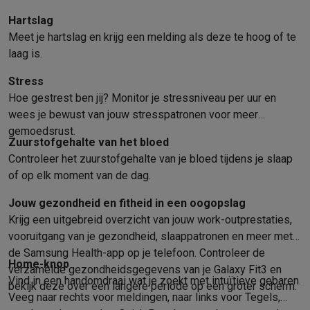
Gaming
PlayStation
PlayStation 5
PS5 games
PS4 games
Playstation co
Hartslag
Nintendo
Nintendo Switch 2
Nintendo Switch games
Nintendo Sw
Meet je hartslag en krijg een melding als deze te hoog of te
Xbox
Xbox games
Xbox controllers
Xbox headsets
Xbox access
laag is.
PC gaming
Gaming laptops
Gaming PC
Gaming monitors
Gaming
Stress
Gaming setup
Gaming headsets
Gaming microfoons
Gamingstoe
Hoe gestrest ben jij? Monitor je stressniveau per uur en
Smart home & devices
wees je bewust van jouw stresspatronen voor meer
Smartwatches
Smartwatches
Activity Trackers
Bandjes
Opladers
gemoedsrust.
Mobiliteit
Elektrische steps
Dashcams
GPS
Coyote
Elektrische 
Zuurstofgehalte van het bloed
Veiligheid & bescherming
Bewakingscamera's
Alarmsystemen
B
Controleer het zuurstofgehalte van je bloed tijdens je slaap
Contactloos betalen
Betaalterminals
Accessoires SumUp
of op elk moment van de dag.
Omgeving & comfort
Verlichting
Plug & play zonnepanelen
Voice
Jouw gezondheid en fitheid in een oogopslag
Entertainment
Smart TV
Smart speakers
Google TV Streamer
App
Krijg een uitgebreid overzicht van jouw work-outprestaties,
Keuken
Slimme koelkasten
Slimme vaatwassers
Slimme espre
vooruitgang van je gezondheid, slaappatronen en meer met
Huishouden & gezondheid
Slimme wasmachines
Slimme droog
de Samsung Health-app op je telefoon. Controleer de
Eco producten
Home-knop
verzamelde gezondheidsgegevens van je Galaxy Fit3 en
Ecocheques
Vind in een handomdraai wat je zoekt met intuïtieve gebaren.
bekijk deze over een langere periode op een groter scherm.
Info ecocheques
Alle eco producten
Alle eco promoties
Veeg naar rechts voor meldingen, naar links voor Tegels,