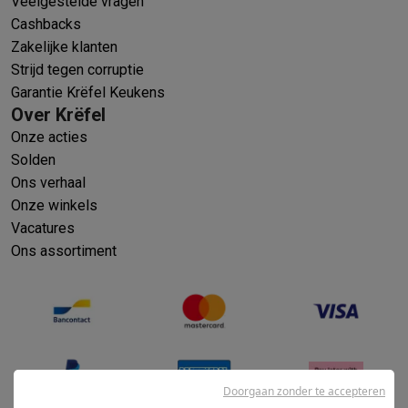
Veelgestelde vragen
Cashbacks
Zakelijke klanten
Strijd tegen corruptie
Garantie Krëfel Keukens
Over Krëfel
Onze acties
Solden
Ons verhaal
Onze winkels
Vacatures
Ons assortiment
Doorgaan zonder te accepteren