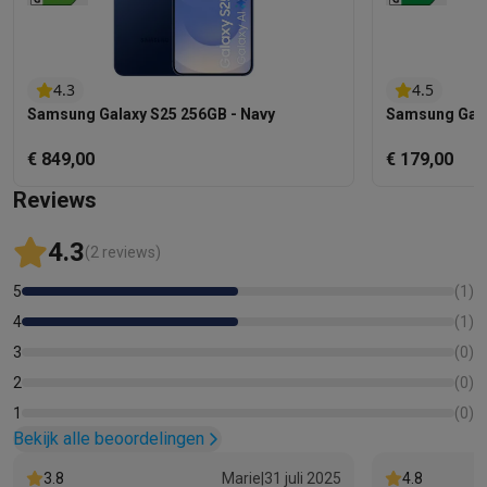
4.3
4.5
Samsung Galaxy S25 256GB - Navy
Samsung Gala
€ 849,00
€ 179,00
Reviews
4.3
(2 reviews)
5
(
1
)
4
(
1
)
3
(
0
)
2
(
0
)
1
(
0
)
Bekijk alle beoordelingen
3.8
Marie
|
31 juli 2025
4.8