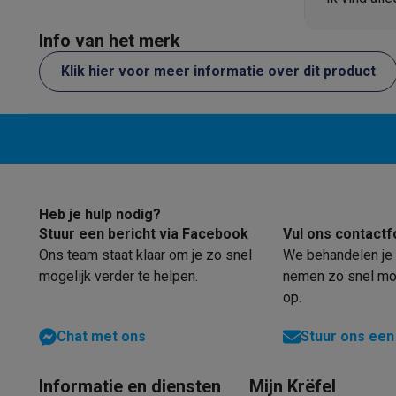
Software
Windows & Microsoft Office
Anti-Virus
Overige s
Toebehoren IT
Opladers & kabels
Tassen & sleeves
Steune
Info van het merk
Gaming
Klik hier voor meer informatie over dit product
PlayStation
PlayStation 5
PS5 games
PS4 games
Playstati
Nintendo
Nintendo Switch 2
Nintendo Switch games
Ninten
Xbox
Xbox games
Xbox controllers
Xbox headsets
Xbox ac
PC gaming
Gaming laptops
Gaming PC
Gaming monitors
Gam
Gaming setup
Gaming headsets
Gaming microfoons
Gaming
Gaming consoles
Smart home & devices
Heb je hulp nodig?
Smartwatches
Smartwatches
Activity Trackers
Bandjes
Opla
Stuur een bericht via Facebook
Vul ons contactf
Mobiliteit
Elektrische steps
Dashcams
GPS
Coyote
Elektris
Ons team staat klaar om je zo snel
We behandelen je 
Veiligheid & bescherming
Bewakingscamera's
Alarmsyste
mogelijk verder te helpen.
nemen zo snel mog
Contactloos betalen
Betaalterminals
Accessoires SumUp
op.
Omgeving & comfort
Verlichting
Plug & play zonnepanelen
Chat met ons
Stuur ons een
Entertainment
Smart TV
Smart speakers
Google TV Streame
Keuken
Slimme koelkasten
Slimme vaatwassers
Slimme e
Huishouden & gezondheid
Slimme wasmachines
Slimme d
Informatie en diensten
Mijn Krëfel