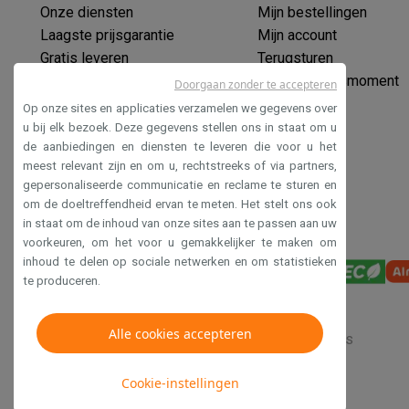
Eco producten
Onze diensten
Mijn bestellingen
Ecocheques
Laagste prijsgarantie
Mijn account
Info ecocheques
Alle eco producten
Alle eco promoties
Gratis leveren
Terugsturen
Refurbished
Verlengde garantie
Mijn leveringsmoment
Doorgaan zonder te accepteren
Refurbished smartphones
Refurbished tablets
Refurbished
Ecocheques
Op onze sites en applicaties verzamelen we gegevens over
Huishouden
Veilig betalen
u bij elk bezoek. Deze gegevens stellen ons in staat om u
Wasmachines met ecocheques
Droogkasten met ecoche
de aanbiedingen en diensten te leveren die voor u het
Toegankelijkheidsverklaring
Kleine keukentoestellen
meest relevant zijn en om u, rechtstreeks of via partners,
gepersonaliseerde communicatie en reclame te sturen en
Kleine keukentoestellen met ecocheques
Koffiemachines
om de doeltreffendheid ervan te meten. Het stelt ons ook
Grote keukentoestellen
in staat om de inhoud van onze sites aan te passen aan uw
Vaatwassers met ecocheques
Koelkasten met ecocheque
voorkeuren, om het voor u gemakkelijker te maken om
Airco
inhoud te delen op sociale netwerken en om statistieken
Airco's met ecocheques
te produceren.
TV & audio
TV met ecocheques
Bluetooth speakers met ecocheques
Alle cookies accepteren
Verkoopsvoorwaarden
Privacy
Disclaimer
Cookies
Multimedia & telefonie
Smartphones met ecocheques
Tablets met ecocheques
La
Cookie-instellingen
Transport