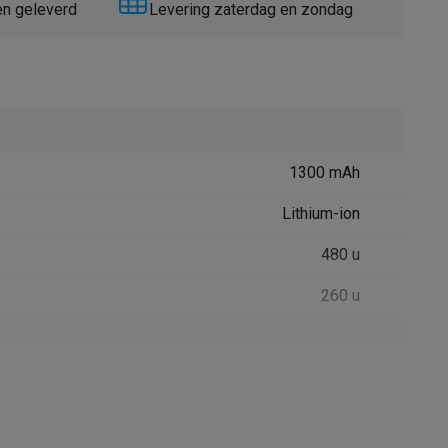
en geleverd
Levering zaterdag en zondag
1300 mAh
Thermometers
Accessoires
Lithium-ion
480 u
260 u
Wit
106 gr