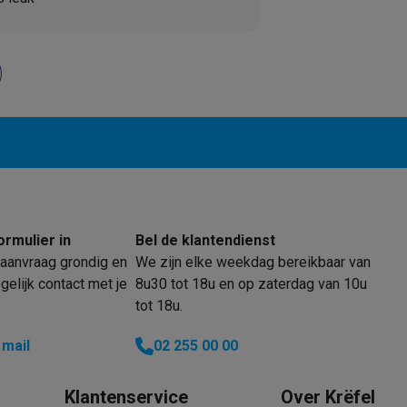
oftware
n
Muismatten
Overige accessoires
on controllers
Playstation headsets
Playstation VR-brillen
Playsta
do Switch controllers
Nintendo Switch headsets
Nintendo Switch
cessoires
ing muizen
Gaming toetsenborden
PC gaming controllers
stoelen
Gaming desks
Gaming TV
Gaming monitors
VR brillen
Sim 
ders
ormulier in
Bel de klantendienst
che steps accessoires
GPS accessoires
aanvraag grondig en
We zijn elke weekdag bereikbaar van
men
Bewegingsdetectoren
Slimme deurbellen
Rookmelders
AirTag
elijk contact met je
8u30 tot 18u en op zaterdag van 10u
tot 18u.
Voice assistant
Weerstations
 mail
02 255 00 00
r
Apple TV
Batterijen & opladers
Stekkers & adapters
spressomachines
Slimme ovens
Slimme keukenrobots
roogkasten
Slimme luchtbehandeling
Slimme stofzuigers
Slimme
Klantenservice
Over Krëfel