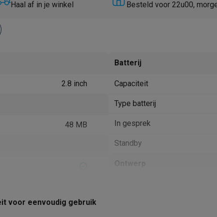
Huisdierverzorging
GPS trackers dieren
Haal af in je winkel
Besteld voor 22u00, morg
tels
Multistylers
Krulspelden
terflossers
groomers
Tondeuses
Scheerkoppen
Accessoires
Batterij
etverzorging
Accessoires
2.8 inch
Capaciteit
massage
Massage guns
rostimulatie apparaten
Bloedcirculatie apparaten
Infraroodlampen
Type batterij
sols
Luchtbevochtigers
In gesprek
48 MB
g TV
TCL TV
TV steunen
Beamers
Standby
diastreamers
DVD & Blu-Ray spelers
efoons
Oortjes
Draadloze oortjes
Sportoortjes
Ontwerp
ty speakers
s
Kleur
teit voor eenvoudig gebruik
Gewicht
pelers
Audio accessoires