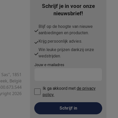
Schrijf je in voor onze
nieuwsbrief!
Blijf op de hoogte van nieuwe
aanbiedingen en producten.
Krijg persoonlijk advies.
elstofzuigers met ecocheques
Sledestofzuigers met ecochequ
Win leuke prijzen dankzij onze
erkannen
Keukenaccessoires met ecocheques
wedstrijden.
Jouw e-mailadres
en met ecocheques
Dampkappen met ecocheques
Kookplaten me
T Sas", 1851
ek, België
00.673.544
Ik ga akkoord met
de privacy
elers met ecocheques
right 2026
policy.
et ecocheques
Inkt en papier met ecocheques
Schrijf in