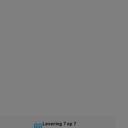
akken
Accessoires
kels
Droogrekken
Levering 7 op 7