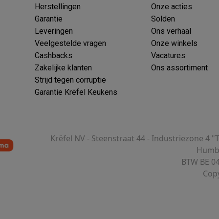
Herstellingen
Onze acties
Garantie
Solden
Leveringen
Ons verhaal
Veelgestelde vragen
Onze winkels
 laptops
BuyBack
Cashbacks
Vacatures
Zakelijke klanten
Ons assortiment
ques
Stofzuigers met ecocheques
Strijkijzers met ecocheques
Ste
Strijd tegen corruptie
Garantie Krëfel Keukens
 met ecocheques
Bruiswatertoestellen met ecocheques
Waterfilt
s
Diepvriezers met ecocheques
Ovens met ecocheques
Fornuiz
Krëfel NV - Steenstraat 44 - Industriezone 4 "
Humbe
BTW BE 04
Koptelefoons met ecocheques
Oortjes met ecocheques
Platensp
Copy
ptops met ecocheques
Monitors met ecocheques
Powerbanks m