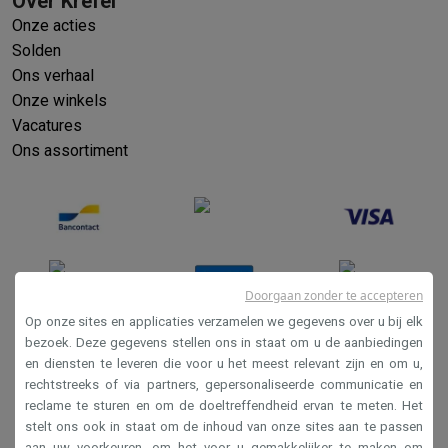
Over Krëfel
Onze acties
Solden
Ons verhaal
Onze winkels
Vacatures
Ons assortiment
Doorgaan zonder te accepteren
Op onze sites en applicaties verzamelen we gegevens over u bij elk
bezoek. Deze gegevens stellen ons in staat om u de aanbiedingen
en diensten te leveren die voor u het meest relevant zijn en om u,
Verkoopsvoorwaarden
rechtstreeks of via partners, gepersonaliseerde communicatie en
Privacy
reclame te sturen en om de doeltreffendheid ervan te meten. Het
stelt ons ook in staat om de inhoud van onze sites aan te passen
Disclaimer
aan uw voorkeuren, om het voor u gemakkelijker te maken om