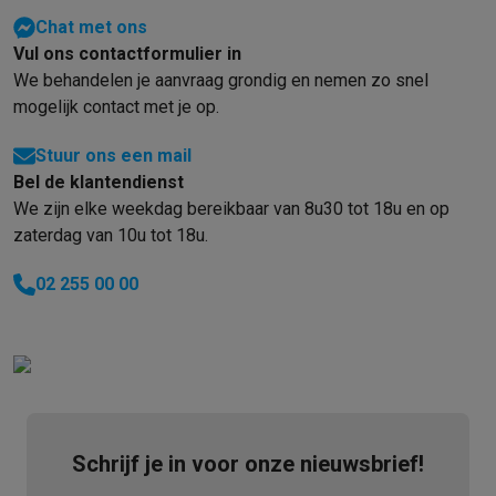
Gaming
Chat met ons
PlayStation
PlayStation 5
PS5 games
PS4 games
Playstation co
Vul ons contactformulier in
Nintendo
Nintendo Switch 2
Nintendo Switch games
Nintendo Sw
We behandelen je aanvraag grondig en nemen zo snel
Xbox
Xbox games
Xbox controllers
Xbox headsets
Xbox access
mogelijk contact met je op.
PC gaming
Gaming laptops
Gaming PC
Gaming monitors
Gaming
Gaming setup
Gaming headsets
Gaming microfoons
Gamingstoe
Stuur ons een mail
Gaming consoles
Bel de klantendienst
Smart home & devices
We zijn elke weekdag bereikbaar van 8u30 tot 18u en op
Smartwatches
Smartwatches
Activity Trackers
Bandjes
Opladers
zaterdag van 10u tot 18u.
Mobiliteit
Elektrische steps
Dashcams
GPS
Coyote
Elektrische 
Veiligheid & bescherming
Bewakingscamera's
Alarmsystemen
B
02 255 00 00
Contactloos betalen
Betaalterminals
Accessoires SumUp
Omgeving & comfort
Verlichting
Plug & play zonnepanelen
Voice
Entertainment
Smart TV
Smart speakers
Google TV Streamer
App
Keuken
Slimme koelkasten
Slimme vaatwassers
Slimme espre
Huishouden & gezondheid
Slimme wasmachines
Slimme droog
Eco producten
Schrijf je in voor onze nieuwsbrief!
Ecocheques