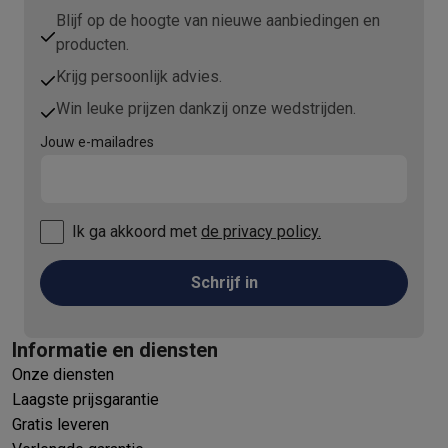
Info ecocheques
Alle eco producten
Alle eco promoties
Blijf op de hoogte van nieuwe aanbiedingen en
Refurbished
producten.
Refurbished smartphones
Refurbished tablets
Refurbished lap
Huishouden
Krijg persoonlijk advies.
Wasmachines met ecocheques
Droogkasten met ecocheques
Win leuke prijzen dankzij onze wedstrijden.
Kleine keukentoestellen
Jouw e-mailadres
Kleine keukentoestellen met ecocheques
Koffiemachines met
Grote keukentoestellen
Vaatwassers met ecocheques
Koelkasten met ecocheques
Die
Airco
Ik ga akkoord met
de privacy policy.
Airco's met ecocheques
TV & audio
Schrijf in
TV met ecocheques
Bluetooth speakers met ecocheques
Kopt
Multimedia & telefonie
Smartphones met ecocheques
Tablets met ecocheques
Laptop
Informatie en diensten
Transport
Onze diensten
Elektrische steps met ecocheques
Laagste prijsgarantie
Eco initiatieven
Gratis leveren
Impact
Energie besparen
Recycleer je oud elektro