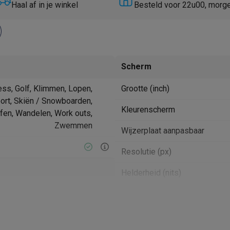
Huisdierverzorging
GPS trackers dieren
Haal af in je winkel
Besteld voor 22u00, morg
tels
Multistylers
Krulspelden
terflossers
groomers
Tondeuses
Scheerkoppen
Accessoires
Scherm
etverzorging
Accessoires
ess, Golf, Klimmen, Lopen,
Grootte (inch)
massage
Massage guns
ort, Skiën / Snowboarden,
rostimulatie apparaten
Bloedcirculatie apparaten
Infraroodlampen
Kleurenscherm
rfen, Wandelen, Work outs,
sols
Luchtbevochtigers
Zwemmen
Wijzerplaat aanpasbaar
g TV
TCL TV
TV steunen
Beamers
Resolutie (px)
diastreamers
DVD & Blu-Ray spelers
efoons
Oortjes
Draadloze oortjes
Sportoortjes
Helderheid (nits)
ty speakers
Materiaal
s
Always On-functionaliteit
pelers
Audio accessoires