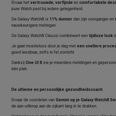
Stappenteller
Fototoestellen
Digitale camera's
Instant camera's
Canon cam
Ervaar het
vertrouwde
,
verfijnde
en
comfortabele des
Video
GoPro
Action cams
Drones
Camcorder
jouw Watch past bij iedere gelegenheid.
Calorieënteller
Foto accessoires
Cameratassen
Flitsers & filters
SD-kaart
De Galaxy Watch8 is
11% dunner
dan zijn voorganger en
Telefonie & smartwatches
Stressmeter
nauwkeurigere metingen.
GSM's
Smartphones
Apple iPhone
Samsung smartphones
G
Persoonlijke trainingen
Refurbished
Refurbished smartphones
BuyBack
De Galaxy Watch8 Classic combineert een
tijdloze look
m
GSM bescherming
iPhone hoesjes
Samsung hoesjes
Alle 
Zwemgegevens
Je gaat moeiteloos door je dag met
een snellere proce
Smartwatches
Smartwatches
Activity Trackers
Bandjes
Opla
goed leesbaar, zelfs in fel zonlicht.
GSM opladers
Opladers en kabels
Draadloze opladers
USB
Valdetectie
GSM accessoires
AirTags & GPS trackers
Draadloze oortj
Dankzij
One UI 8
zie je meerdere meldingen en gepersona
Functionaliteiten
Vaste telefoons
Vaste telefoons
Walkie talkies
Babyfoons
één plek.
Computers & tablets
Smartphonemeldingen
Computers
Laptops
Gaming laptops
Apple MacBook
Window
Randapparatuur IT
Muizen
Toetsenborden
Webcams
PC spe
Muziekbediening
De ultieme en persoonlijke gezondheidscoach
Tablets & e-readers
Tablets
Apple iPad
Samsung Galaxy Ta
Muziek via
Printen
Printers
Inktpatronen & papier
Cricut
Ervaar de voordelen van
Gemini op je Galaxy Watch8 Se
Netwerk & wifi
Routers & access points
Powerline & Wi-Fi
de aan-uitknop aan de zijkant lang in te drukken.
Stopwatch
Geheugen & opslag
Externe harde schijven
SSD
USB-sticks