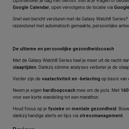
Optimaliseer je dag met Gemini. Stel al je vragen of bedi
Software
Windows & Microsoft Office
Anti-Virus
Overige s
Wekker
Google Calendar
, open vervolgens de locatie via
Googl
Toebehoren IT
Opladers & kabels
Tassen & sleeves
Steune
Timer
Gaming
Snel een bericht versturen met de Galaxy Watch8 Series?
PlayStation
PlayStation 5
PS5 games
PS4 games
Playstati
razendsnel met automatisch gemaakte, persoonlijke antw
Betalen met watch
Nintendo
Nintendo Switch 2
Nintendo Switch games
Ninten
Xbox
Xbox games
Xbox controllers
Xbox headsets
Xbox ac
Connectiviteit
PC gaming
Gaming laptops
Gaming PC
Gaming monitors
Gam
De ultieme en persoonlijke gezondheidscoach
Smartphone app
Gaming setup
Gaming headsets
Gaming microfoons
Gaming
Gaming consoles
Met de Galaxy Watch8 Series haal je meer uit de nacht da
Ondersteunde apps
Smart home & devices
slaaptijden
. Dankzij slimme analyses verbeter je de slaa
Smartwatches
Smartwatches
Activity Trackers
Bandjes
Opla
Verbindingen
Verder zijn de
vaatactiviteit en -belasting
op basis van o
Mobiliteit
Elektrische steps
Dashcams
GPS
Coyote
Elektris
Bluetooth-versie
Veiligheid & bescherming
Bewakingscamera's
Alarmsyste
Neem je eigen
hardloopcoach
mee om de pols. Met
160
Contactloos betalen
Betaalterminals
Accessoires SumUp
voor een korte wandeling tot een marathon.
GPS
Omgeving & comfort
Verlichting
Plug & play zonnepanelen
Houd focus op je
fysieke
en
mentale gezondheid
. Bouw
GPS-type
Entertainment
Smart TV
Smart speakers
Google TV Streame
dankzij handige alerts en tips via
stressmanagement
.
Keuken
Slimme koelkasten
Slimme vaatwassers
Slimme e
Wi-Fi standaard
Huishouden & gezondheid
Slimme wasmachines
Slimme d