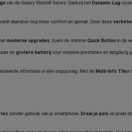
era's
Nikon camera's
Lenzen
ign
van de Galaxy Watch8 Series. Dankzij het
Dyna
mic Lug
-syst
Touchscreen
Batterij
en
Statieven & tripods
Action cam accessoires
 biedt daardoor nog meer comfort en gemak. Door deze
verbete
Capaciteit (mAh)
SM’s met toetsen
Refurbished smartphones
iPhone 17
Samsung G
et
moderne upgrades
, zoals de slimme
Autonomie (u)
Quick Button
in de
v
hoesjes
Screenprotectors
iPhone 17 Hoesjes
Galaxy S26 hoesjes
G
ssor
en
grotere
batterij
voor soepele prestaties en langdurig g
Veiligheid
ders
-C kabels
Lightning kabels
Powerbanks
Waterbestendig
es
GSM houders auto
Micro SD-kaarten
Overige accessoires
liseerde informatie in één oogopslag. Met de
Multi-Info Tiles
h
Gebruik in natte omstandighe
Waterbestendigheid
s laptops
Copilot+ pc
Chromebooks
Monitors
Desktops
akers
PC headsets
Microfoons
Docking stations
Externe DVD spe
Waterbestendig tot (m)
b
Tablethoezen
E-readers
Accessoires
Smartphone, Watch
ries
zonder gebruik van je smartphone.
Draai je pols
en praat di
Technische specificaties
 adapters
Mesh Wi-Fi
Switches
Netwerkkabels
Opslagcapaciteit (GB)
SD-kaarten
CD's & DVD's