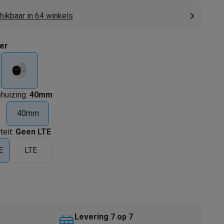
hikbaar in 64 winkels
ver
ehuizing
:
40mm
40mm
akken
Accessoires
teit
:
Geen LTE
E
LTE
kels
Droogrekken
Levering 7 op 7