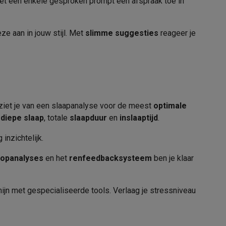
et een enkele gesproken prompt een afspraak toe in
2000 MB
Exynos W1000
ze aan in jouw stijl. Met
slimme suggesties
reageer je
tion accessoires
 accessoires
Racing
Smartphone gaming controllers
Accessoires
Zilver
iet je van een slaapanalyse voor de meest
optimale
Siliconen
diepe slaap
, totale
slaapduur
en
inslaaptijd
.
Pinsluiting
inzichtelijk.
s & GPS trackers
oopanalyses
en het
renfeedbacksysteem
ben je klaar
Zilver
jn met gespecialiseerde tools. Verlaag je stressniveau
40 - 44 mm
 personenweegschalen
Slimme elektrische tandenborstels
Babyf
Aluminium