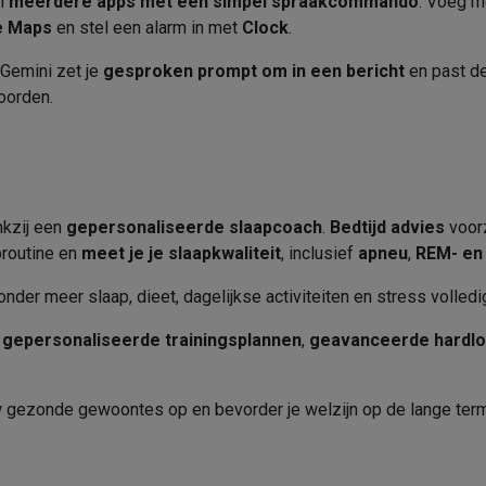
en
meerdere apps met een simpel spraakcommando
. Voeg m
oftware
Werkgeheugen (MB)
e Maps
en stel een alarm in met
Clock
.
n
Muismatten
Overige accessoires
Processor
 Gemini zet je
gesproken prompt om in een bericht
en past de
on controllers
Playstation headsets
Playstation VR-brillen
Playsta
oorden.
AI
do Switch controllers
Nintendo Switch headsets
Nintendo Switch
cessoires
Ontwerp
ing muizen
Gaming toetsenborden
PC gaming controllers
stoelen
Gaming desks
Gaming TV
Gaming monitors
VR brillen
Sim 
Kleur polsband
nkzij een
gepersonaliseerde slaapcoach
.
Bedtijd advies
voorz
Strava, Spotify
Materiaal polsband
proutine en
meet je je slaapkwaliteit
, inclusief
apneu
,
REM- en 
ders
Bluetooth, NFC, WiFi
Sluiting polsband
nder meer slaap, dieet, dagelijkse activiteiten en stress volledig 
che steps accessoires
GPS accessoires
5.3
men
Bewegingsdetectoren
Slimme deurbellen
Rookmelders
AirTag
 gepersonaliseerde trainingsplannen
Polsband vervangbaar
,
geavanceerde
hardl
Kleur behuizing
Voice assistant
Weerstations
 gezonde gewoontes op en bevorder je welzijn op de lange termi
Geïntegreerd
r
Apple TV
Batterijen & opladers
Stekkers & adapters
Grootte behuizing
spressomachines
Slimme ovens
Slimme keukenrobots
Wifi 2.4 GHz, Wifi 5 GHz
roogkasten
Slimme luchtbehandeling
Slimme stofzuigers
Slimme
Materiaal behuizing