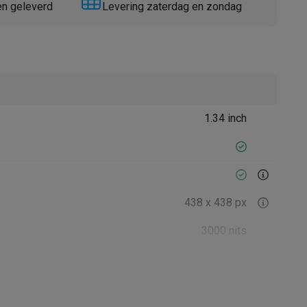
en geleverd
Levering zaterdag en zondag
1.34 inch
Thermometers
Accessoires
438 x 438 px
3000 nits
Safier