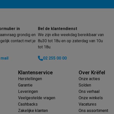
 puntje dat ik kan bedenken is dat er
 is tussen het zilver en donkergrijs,
Verkoperscode
wel fan was van het rosé goud in de
ellen.
klein elektro
Solden op multimedia
Solden op TV & audio
ormulier in
Bel de klantendienst
Black Friday
aanvraag grondig en
We zijn elke weekdag bereikbaar van
lijke winkelbeleving
Niet tevreden, geld terug
elijk contact met je
8u30 tot 18u en op zaterdag van 10u
ie
TV installatie
tot 18u.
etaling
Alma: betaal in 2 of 3 keer
Klarna: betaal binnen 30 dagen
everingsuur
Zakelijke klanten
ProteKt: verzeker je toestel
Swap Pro
 mail
02 255 00 00
 kookplaat past bij jouw keuken?
Meer...
..
Klantenservice
Over Krëfel
ituatie
Hoofdtelefoon of oortjes?
Meer...
Herstellingen
Onze acties
 je een elektrische step?
Hoe kies je een drone ?
Garantie
Solden
Leveringen
Ons verhaal
 groot elektro
Outlet klein elektro
Outlet TV & audio
Outlet accesso
Veelgestelde vragen
Onze winkels
Cashbacks
Vacatures
Zakelijke klanten
Ons assortiment