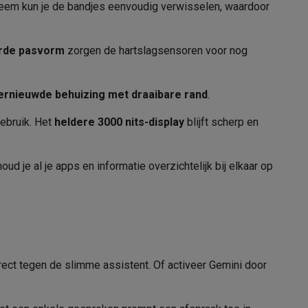
eem kun je de bandjes eenvoudig verwisselen, waardoor
rde pasvorm
zorgen de hartslagsensoren voor nog
325 mAh
alaxy Fold8
ernieuwde behuizing met draaibare rand
.
30 u
alaxy Flip8 & Fold8 (Ultra) hoesjes
ebruik. Het
heldere 3000 nits-display
blijft scherp en
oud je al je apps en informatie overzichtelijk bij elkaar op
den
Douche, Regen, Zwembad
5ATM, IP68
lers
50 m
rect tegen de slimme assistent. Of activeer Gemini door
32 GB