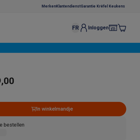
Merken
Klantendienst
Garantie Krëfel Keukens
FR
Inloggen
kels
Droogrekken
s
 microgolfovens
Inbouw wasmachines
ten
9,00
In winkelmandje
o
Koffiezetapparaten
Koffie, capsules & pads
Accessoires
e bestellen