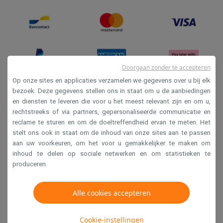
Doorgaan zonder te accepteren
Op onze sites en applicaties verzamelen we gegevens over u bij elk
bezoek. Deze gegevens stellen ons in staat om u de aanbiedingen
en diensten te leveren die voor u het meest relevant zijn en om u,
Verkoopsvoorwaarden
rechtstreeks of via partners, gepersonaliseerde communicatie en
Privacy
reclame te sturen en om de doeltreffendheid ervan te meten. Het
stelt ons ook in staat om de inhoud van onze sites aan te passen
Disclaimer
aan uw voorkeuren, om het voor u gemakkelijker te maken om
Cookies
inhoud te delen op sociale netwerken en om statistieken te
produceren.
Krëfel NV - Steenstraat 44 - Industriezone 4 "T Sas",
1851 Humbeek, België
Alle cookies accepteren
BTW BE 0400.673.544
Cookie-instellingen