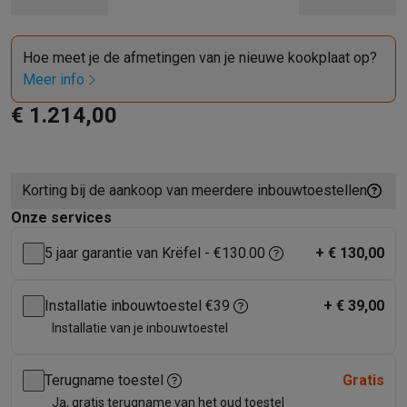
Barbecues
Elektrische barbecues
Houtskoolbarbecues
Gasbarb
Koude dranken
Juicers
Bruiswatermachines
Waterfilterkannen
Wa
Hoe meet je de afmetingen van je nieuwe kookplaat op?
Kookgerei
Pannen
Kookpotten
Keukenweegschalen
Vacuümtoest
Meer info
Desserts
Wafelijzers
Ijsmachines
Pannenkoekenmakers
Divers
Smart garden
Binnentuin
Kruiden
Compost machines
Accessoire
€ 1.214,00
Huishouden & airco
Stofzuigen
Stofzuigers
Robotstofzuigers
Steelstofzuigers
Sled
Robots
Robotstofzuigers
Dweilrobots
Robotmaaiers
Zwembadr
Korting bij de aankoop van meerdere inbouwtoestellen
Schoonmaken
Vloerreinigers
Stoomreinigers
Tapijtreinigers
Hoge
Onze services
Strijken
Stoomgenerators
Strijkijzers
Kledingstomers
Actieve str
Naaien
Naaimachines
Accessoires
5 jaar garantie van Krëfel - €130.00
+
€ 130,00
Verkoelen
Mobiele airco’s
Aircoolers
Ventilators
Accessoires
Luchtbehandeling
Luchtreinigers
Luchtbevochtigers
Luchtontvoc
Installatie inbouwtoestel €39
+
€ 39,00
Verwarmen
Elektrische verwarming
Elektrische dekens
Installatie van je inbouwtoestel
Wassen & drogen
Wasmachines
Droogkasten
Wasmachine en d
Huisdieren
Automatische voerbak
Automatische kattenbak
Huis
Terugname toestel
Gratis
Beauty & gezondheid
Ja, gratis terugname van het oud toestel
Haarverzorging
Haardrogers
Stijltangen
Krultangen
Föhnborstels