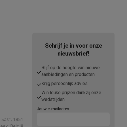
tion accessoires
 accessoires
Schrijf je in voor onze
Racing
Smartphone gaming controllers
Accessoires
nieuwsbrief!
Blijf op de hoogte van nieuwe
aanbiedingen en producten.
s & GPS trackers
Krijg persoonlijk advies.
Win leuke prijzen dankzij onze
wedstrijden.
Jouw e-mailadres
 personenweegschalen
Slimme elektrische tandenborstels
Babyf
T Sas", 1851
ek, België