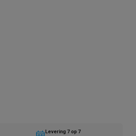
akken
Accessoires
kels
Droogrekken
Levering 7 op 7