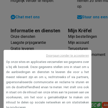
mogelijk verder te helpen.
nemen zo snel mog
Software
Windows & Microsoft Office
Anti-Virus
Overige s
op.
Toebehoren IT
Opladers & kabels
Tassen & sleeves
Steune
Gaming
Chat met ons
Stuur ons een
PlayStation
PlayStation 5
PS5 games
PS4 games
Playstati
Nintendo
Nintendo Switch 2
Nintendo Switch games
Ninten
Informatie en diensten
Mijn Krëfel
Xbox
Xbox games
Xbox controllers
Xbox headsets
Xbox ac
Onze diensten
Mijn bestellingen
PC gaming
Gaming laptops
Gaming PC
Gaming monitors
Gam
Laagste prijsgarantie
Mijn account
Gaming setup
Gaming headsets
Gaming microfoons
Gaming
Gratis leveren
Terugsturen
Smart home & devices
Verlengde garantie
Mijn leveringsmoment
Doorgaan zonder te accepteren
Smartwatches
Smartwatches
Activity Trackers
Bandjes
Opla
Ecocheques
Mobiliteit
Elektrische steps
Dashcams
GPS
Coyote
Elektris
Op onze sites en applicaties verzamelen we gegevens over
Veilig betalen
u bij elk bezoek. Deze gegevens stellen ons in staat om u
Veiligheid & bescherming
Bewakingscamera's
Alarmsyste
de aanbiedingen en diensten te leveren die voor u het
Toegankelijkheidsverklaring
Contactloos betalen
Betaalterminals
Accessoires SumUp
meest relevant zijn en om u, rechtstreeks of via partners,
Omgeving & comfort
Verlichting
Plug & play zonnepanelen
gepersonaliseerde communicatie en reclame te sturen en
Entertainment
Smart TV
Smart speakers
Google TV Streame
om de doeltreffendheid ervan te meten. Het stelt ons ook
Keuken
Slimme koelkasten
Slimme vaatwassers
Slimme e
in staat om de inhoud van onze sites aan te passen aan uw
voorkeuren, om het voor u gemakkelijker te maken om
Huishouden & gezondheid
Slimme wasmachines
Slimme d
inhoud te delen op sociale netwerken en om statistieken
Eco producten
te produceren.