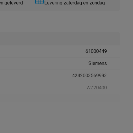
en geleverd
Levering zaterdag en zondag
61000449
Thermometers
Accessoires
Siemens
4242003569993
WZ20400
emer in
SIEMENS
Duitsland Carl-Wery-Strasse 34 81739