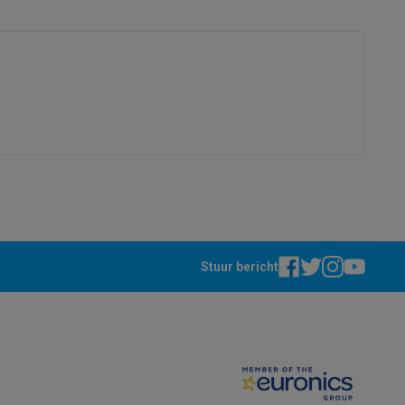
Munchen
www.bsh-group.com
alaxy Fold8
alaxy Flip8 & Fold8 (Ultra) hoesjes
Stuur bericht
lers