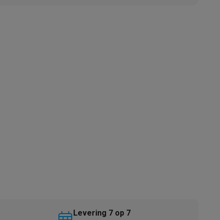
akken
Accessoires
kels
Droogrekken
Levering 7 op 7