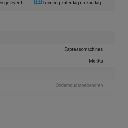
en geleverd
Levering zaterdag en zondag
Espressomachines
Thermometers
Accessoires
Melitta
Onderhoudstoebehoren
61001108
Melitta