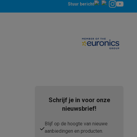
Stuur bericht
tion accessoires
 accessoires
Racing
Smartphone gaming controllers
Accessoires
s & GPS trackers
Schrijf je in voor onze
nieuwsbrief!
Blijf op de hoogte van nieuwe
aanbiedingen en producten.
 personenweegschalen
Slimme elektrische tandenborstels
Babyf