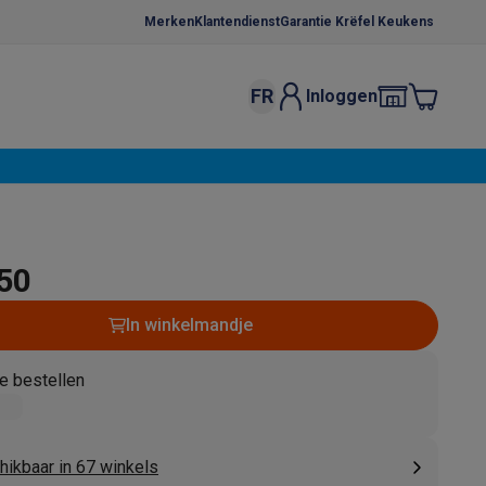
Merken
Klantendienst
Garantie Krëfel Keukens
FR
Inloggen
kels
Droogrekken
s
 microgolfovens
Inbouw wasmachines
ten
,50
In winkelmandje
e bestellen
o
Koffiezetapparaten
Koffie, capsules & pads
Accessoires
hikbaar in 67 winkels