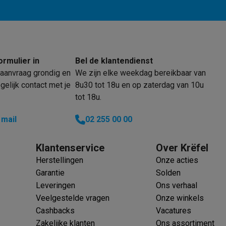
oftware
n
Muismatten
Overige accessoires
on controllers
Playstation headsets
Playstation VR-brillen
Playsta
do Switch controllers
Nintendo Switch headsets
Nintendo Switch
ormulier in
Bel de klantendienst
cessoires
aanvraag grondig en
We zijn elke weekdag bereikbaar van
ing muizen
Gaming toetsenborden
PC gaming controllers
elijk contact met je
8u30 tot 18u en op zaterdag van 10u
stoelen
Gaming desks
Gaming TV
Gaming monitors
VR brillen
Sim 
tot 18u.
 mail
02 255 00 00
ders
che steps accessoires
GPS accessoires
Klantenservice
Over Krëfel
men
Bewegingsdetectoren
Slimme deurbellen
Rookmelders
AirTag
Herstellingen
Onze acties
Garantie
Solden
Voice assistant
Weerstations
Leveringen
Ons verhaal
r
Apple TV
Batterijen & opladers
Stekkers & adapters
Veelgestelde vragen
Onze winkels
spressomachines
Slimme ovens
Slimme keukenrobots
Cashbacks
Vacatures
roogkasten
Slimme luchtbehandeling
Slimme stofzuigers
Slimme
Zakelijke klanten
Ons assortiment