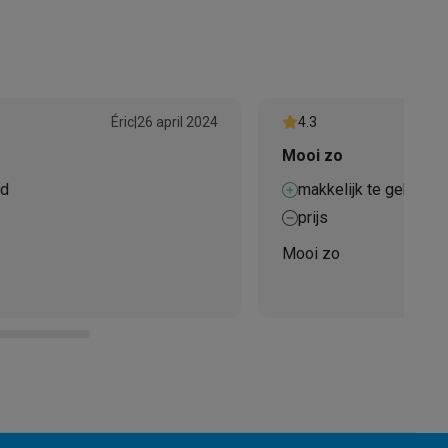
4006508204663
4006508204663
alaxy Fold8
Éric
|
26 april 2024
4.3
Mooi zo
alaxy Flip8 & Fold8 (Ultra) hoesjes
ed
makkelijk te gebruike
prijs
Mooi zo
lers