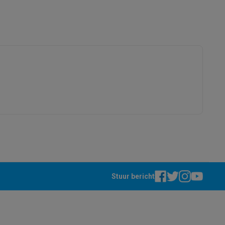
4006508202034
4006508202034
alaxy Fold8
alaxy Flip8 & Fold8 (Ultra) hoesjes
lers
Stuur bericht