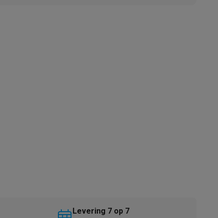
akken
Accessoires
kels
Droogrekken
Levering 7 op 7