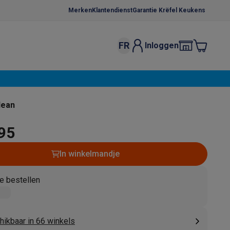
Merken
Klantendienst
Garantie Krëfel Keukens
FR
Inloggen
kels
Droogrekken
s
 microgolfovens
Inbouw wasmachines
lean
ten
,95
In winkelmandje
e bestellen
o
Koffiezetapparaten
Koffie, capsules & pads
Accessoires
hikbaar in 66 winkels