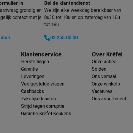
oftware
ormulier in
Bel de klantendienst
n
Muismatten
Overige accessoires
aanvraag grondig en
We zijn elke weekdag bereikbaar van
elijk contact met je
8u30 tot 18u en op zaterdag van 10u
tot 18u.
on controllers
Playstation headsets
Playstation VR-brillen
Playsta
do Switch controllers
Nintendo Switch headsets
Nintendo Switch
 mail
02 255 00 00
cessoires
ing muizen
Gaming toetsenborden
PC gaming controllers
Klantenservice
Over Krëfel
stoelen
Gaming desks
Gaming TV
Gaming monitors
VR brillen
Sim 
Herstellingen
Onze acties
Garantie
Solden
Leveringen
Ons verhaal
ders
Veelgestelde vragen
Onze winkels
che steps accessoires
GPS accessoires
Cashbacks
Vacatures
men
Bewegingsdetectoren
Slimme deurbellen
Rookmelders
AirTag
Zakelijke klanten
Ons assortiment
Strijd tegen corruptie
Voice assistant
Weerstations
Garantie Krëfel Keukens
r
Apple TV
Batterijen & opladers
Stekkers & adapters
spressomachines
Slimme ovens
Slimme keukenrobots
roogkasten
Slimme luchtbehandeling
Slimme stofzuigers
Slimme