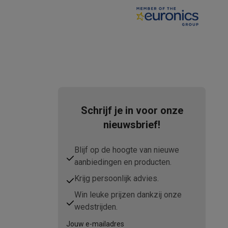
tion accessoires
 accessoires
Racing
Smartphone gaming controllers
Accessoires
Schrijf je in voor onze
nieuwsbrief!
Blijf op de hoogte van nieuwe
s & GPS trackers
aanbiedingen en producten.
Krijg persoonlijk advies.
Win leuke prijzen dankzij onze
wedstrijden.
 personenweegschalen
Slimme elektrische tandenborstels
Babyf
Jouw e-mailadres