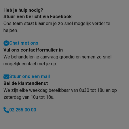
Gaming
PlayStation
PlayStation 5
PS5 games
PS4 games
Playstation co
Heb je hulp nodig?
Nintendo
Nintendo Switch 2
Nintendo Switch games
Nintendo Sw
Stuur een bericht via Facebook
Xbox
Xbox games
Xbox controllers
Xbox headsets
Xbox access
Ons team staat klaar om je zo snel mogelijk verder te
PC gaming
Gaming laptops
Gaming PC
Gaming monitors
Gaming
helpen.
Gaming setup
Gaming headsets
Gaming microfoons
Gamingstoe
Chat met ons
Smart home & devices
Vul ons contactformulier in
Smartwatches
Smartwatches
Activity Trackers
Bandjes
Opladers
We behandelen je aanvraag grondig en nemen zo snel
Mobiliteit
Elektrische steps
Dashcams
GPS
Coyote
Elektrische 
mogelijk contact met je op.
Veiligheid & bescherming
Bewakingscamera's
Alarmsystemen
B
Contactloos betalen
Betaalterminals
Accessoires SumUp
Stuur ons een mail
Omgeving & comfort
Verlichting
Plug & play zonnepanelen
Voice
Bel de klantendienst
Entertainment
Smart TV
Smart speakers
Google TV Streamer
App
We zijn elke weekdag bereikbaar van 8u30 tot 18u en op
Keuken
Slimme koelkasten
Slimme vaatwassers
Slimme espre
zaterdag van 10u tot 18u.
Huishouden & gezondheid
Slimme wasmachines
Slimme droog
Eco producten
02 255 00 00
Ecocheques
Info ecocheques
Alle eco producten
Alle eco promoties