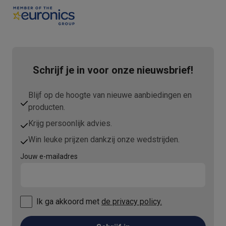
Refurbished
Refurbished smartphones
Refurbished tablets
Refurbished lap
Huishouden
Wasmachines met ecocheques
Droogkasten met ecocheques
Kleine keukentoestellen
Kleine keukentoestellen met ecocheques
Koffiemachines met
Schrijf je in voor onze nieuwsbrief!
Grote keukentoestellen
Vaatwassers met ecocheques
Koelkasten met ecocheques
Die
Blijf op de hoogte van nieuwe aanbiedingen en
Airco
producten.
Airco's met ecocheques
Krijg persoonlijk advies.
TV & audio
TV met ecocheques
Bluetooth speakers met ecocheques
Kopt
Win leuke prijzen dankzij onze wedstrijden.
Multimedia & telefonie
Jouw e-mailadres
Smartphones met ecocheques
Tablets met ecocheques
Laptop
Transport
Elektrische steps met ecocheques
Eco initiatieven
Ik ga akkoord met
de privacy policy.
Impact
Energie besparen
Recycleer je oud elektro
Info & acties