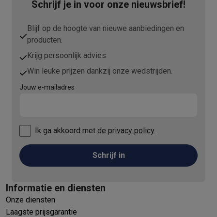
Info ecocheques
Alle eco producten
Alle eco promoties
Schrijf je in voor onze nieuwsbrief!
Refurbished
Refurbished smartphones
Refurbished tablets
Refurbished lap
Blijf op de hoogte van nieuwe aanbiedingen en
Huishouden
producten.
Wasmachines met ecocheques
Droogkasten met ecocheques
Krijg persoonlijk advies.
Kleine keukentoestellen
Win leuke prijzen dankzij onze wedstrijden.
Kleine keukentoestellen met ecocheques
Koffiemachines met
Grote keukentoestellen
Jouw e-mailadres
Vaatwassers met ecocheques
Koelkasten met ecocheques
Die
Airco
Airco's met ecocheques
Ik ga akkoord met
de privacy policy.
TV & audio
TV met ecocheques
Bluetooth speakers met ecocheques
Kopt
Multimedia & telefonie
Schrijf in
Smartphones met ecocheques
Tablets met ecocheques
Laptop
Transport
Informatie en diensten
Elektrische steps met ecocheques
Onze diensten
Eco initiatieven
Laagste prijsgarantie
Impact
Energie besparen
Recycleer je oud elektro