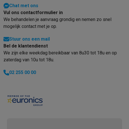
Gaming
Chat met ons
PlayStation
PlayStation 5
PS5 games
PS4 games
Playstation co
Vul ons contactformulier in
Nintendo
Nintendo Switch 2
Nintendo Switch games
Nintendo Sw
We behandelen je aanvraag grondig en nemen zo snel
Xbox
Xbox games
Xbox controllers
Xbox headsets
Xbox access
mogelijk contact met je op.
PC gaming
Gaming laptops
Gaming PC
Gaming monitors
Gaming
Gaming setup
Gaming headsets
Gaming microfoons
Gamingstoe
Stuur ons een mail
Gaming consoles
Bel de klantendienst
Smart home & devices
We zijn elke weekdag bereikbaar van 8u30 tot 18u en op
Smartwatches
Smartwatches
Activity Trackers
Bandjes
Opladers
zaterdag van 10u tot 18u.
Mobiliteit
Elektrische steps
Dashcams
GPS
Coyote
Elektrische 
02 255 00 00
Veiligheid & bescherming
Bewakingscamera's
Alarmsystemen
B
Contactloos betalen
Betaalterminals
Accessoires SumUp
Omgeving & comfort
Verlichting
Plug & play zonnepanelen
Voice
Entertainment
Smart TV
Smart speakers
Google TV Streamer
App
Keuken
Slimme koelkasten
Slimme vaatwassers
Slimme espre
Huishouden & gezondheid
Slimme wasmachines
Slimme droog
Eco producten
Ecocheques