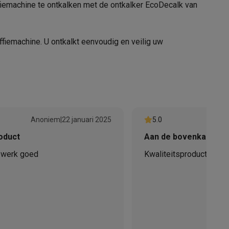
fiemachine te ontkalken met de ontkalker EcoDecalk van
fiemachine. U ontkalkt eenvoudig en veilig uw
alaxy Fold8
alaxy Flip8 & Fold8 (Ultra) hoesjes
Anoniem
|
22 januari 2025
5.0
oduct
Aan de bovenkant
n werk goed
Kwaliteitsproduct voor 
lers
gmiddelen. Het is daarom ideaal voor het herstellen van de