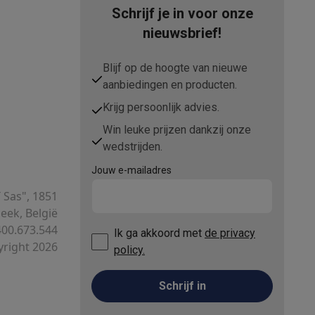
Schrijf je in voor onze
nieuwsbrief!
Blijf op de hoogte van nieuwe
aanbiedingen en producten.
Krijg persoonlijk advies.
elstofzuigers met ecocheques
Sledestofzuigers met ecochequ
Win leuke prijzen dankzij onze
erkannen
Keukenaccessoires met ecocheques
wedstrijden.
Jouw e-mailadres
en met ecocheques
Dampkappen met ecocheques
Kookplaten me
T Sas", 1851
ek, België
00.673.544
Ik ga akkoord met
de privacy
right 2026
elers met ecocheques
policy.
et ecocheques
Inkt en papier met ecocheques
Schrijf in