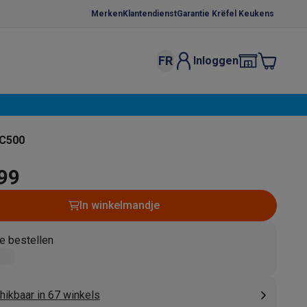
Merken
Klantendienst
Garantie Krëfel Keukens
FR
Inloggen
kels
Droogrekken
s
 microgolfovens
Inbouw wasmachines
SC500
ten
,99
In winkelmandje
e bestellen
o
Koffiezetapparaten
Koffie, capsules & pads
Accessoires
hikbaar in 67 winkels