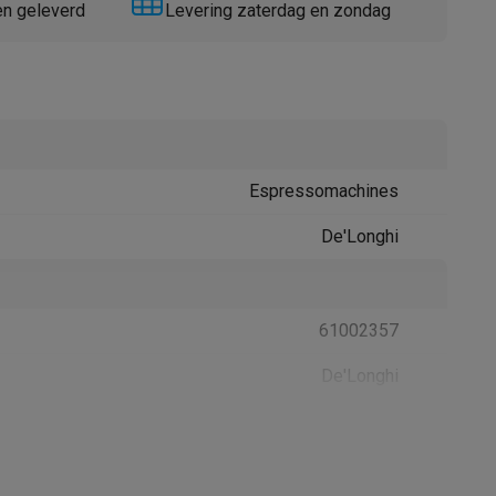
en geleverd
Levering zaterdag en zondag
Espressomachines
Thermometers
Accessoires
De'Longhi
61002357
De'Longhi
8004399329492
8004399329492 / DLSC500