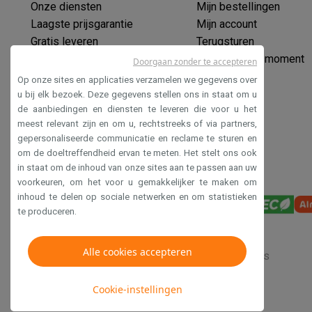
Onze diensten
Mijn bestellingen
Eco producten
Ecocheques
Laagste prijsgarantie
Mijn account
Info ecocheques
Alle eco producten
Alle eco promoties
Gratis leveren
Terugsturen
Refurbished
Verlengde garantie
Mijn leveringsmoment
Doorgaan zonder te accepteren
Refurbished smartphones
Refurbished tablets
Refurbished
Ecocheques
Op onze sites en applicaties verzamelen we gegevens over
Huishouden
Veilig betalen
u bij elk bezoek. Deze gegevens stellen ons in staat om u
Wasmachines met ecocheques
Droogkasten met ecoche
de aanbiedingen en diensten te leveren die voor u het
Toegankelijkheidsverklaring
meest relevant zijn en om u, rechtstreeks of via partners,
Kleine keukentoestellen
gepersonaliseerde communicatie en reclame te sturen en
Kleine keukentoestellen met ecocheques
Koffiemachines
om de doeltreffendheid ervan te meten. Het stelt ons ook
Grote keukentoestellen
in staat om de inhoud van onze sites aan te passen aan uw
Vaatwassers met ecocheques
Koelkasten met ecocheque
voorkeuren, om het voor u gemakkelijker te maken om
Airco
inhoud te delen op sociale netwerken en om statistieken
Airco's met ecocheques
te produceren.
TV & audio
TV met ecocheques
Bluetooth speakers met ecocheques
Alle cookies accepteren
Verkoopsvoorwaarden
Privacy
Disclaimer
Cookies
Multimedia & telefonie
Smartphones met ecocheques
Tablets met ecocheques
La
Cookie-instellingen
Transport