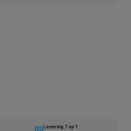
akken
Accessoires
kels
Droogrekken
Levering 7 op 7