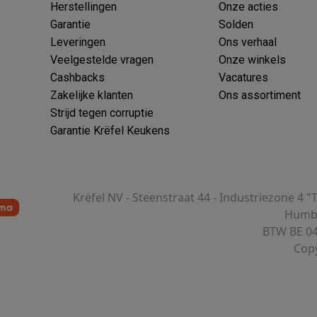
Herstellingen
Onze acties
Garantie
Solden
Leveringen
Ons verhaal
Veelgestelde vragen
Onze winkels
 laptops
BuyBack
Cashbacks
Vacatures
Zakelijke klanten
Ons assortiment
ques
Stofzuigers met ecocheques
Strijkijzers met ecocheques
Ste
Strijd tegen corruptie
Garantie Krëfel Keukens
 met ecocheques
Bruiswatertoestellen met ecocheques
Waterfilt
s
Diepvriezers met ecocheques
Ovens met ecocheques
Fornuiz
Krëfel NV - Steenstraat 44 - Industriezone 4 "
Humbe
BTW BE 04
Copy
Koptelefoons met ecocheques
Oortjes met ecocheques
Platensp
ptops met ecocheques
Monitors met ecocheques
Powerbanks m