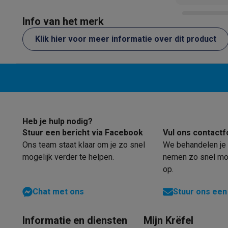
Software
Windows & Microsoft Office
Anti-Virus
Overige s
Toebehoren IT
Opladers & kabels
Tassen & sleeves
Steune
Info van het merk
Gaming
Klik hier voor meer informatie over dit product
PlayStation
PlayStation 5
PS5 games
PS4 games
Playstati
Nintendo
Nintendo Switch 2
Nintendo Switch games
Ninten
Xbox
Xbox games
Xbox controllers
Xbox headsets
Xbox ac
PC gaming
Gaming laptops
Gaming PC
Gaming monitors
Gam
Gaming setup
Gaming headsets
Gaming microfoons
Gaming
Gaming consoles
Smart home & devices
Heb je hulp nodig?
Smartwatches
Smartwatches
Activity Trackers
Bandjes
Opla
Stuur een bericht via Facebook
Vul ons contactf
Mobiliteit
Elektrische steps
Dashcams
GPS
Coyote
Elektris
Ons team staat klaar om je zo snel
We behandelen je 
Veiligheid & bescherming
Bewakingscamera's
Alarmsyste
mogelijk verder te helpen.
nemen zo snel mog
op.
Contactloos betalen
Betaalterminals
Accessoires SumUp
Omgeving & comfort
Verlichting
Plug & play zonnepanelen
Chat met ons
Stuur ons een
Entertainment
Smart TV
Smart speakers
Google TV Streame
Keuken
Slimme koelkasten
Slimme vaatwassers
Slimme e
Informatie en diensten
Mijn Krëfel
Huishouden & gezondheid
Slimme wasmachines
Slimme d