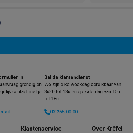
oftware
n
Muismatten
Overige accessoires
on controllers
Playstation headsets
Playstation VR-brillen
Playsta
do Switch controllers
Nintendo Switch headsets
Nintendo Switch
cessoires
ing muizen
Gaming toetsenborden
PC gaming controllers
stoelen
Gaming desks
Gaming TV
Gaming monitors
VR brillen
Sim 
ders
ormulier in
Bel de klantendienst
che steps accessoires
GPS accessoires
aanvraag grondig en
We zijn elke weekdag bereikbaar van
men
Bewegingsdetectoren
Slimme deurbellen
Rookmelders
AirTag
elijk contact met je
8u30 tot 18u en op zaterdag van 10u
tot 18u.
Voice assistant
Weerstations
 mail
02 255 00 00
r
Apple TV
Batterijen & opladers
Stekkers & adapters
spressomachines
Slimme ovens
Slimme keukenrobots
Klantenservice
Over Krëfel
roogkasten
Slimme luchtbehandeling
Slimme stofzuigers
Slimme