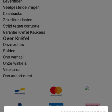
Leveringen
Veelgestelde vragen
Cashbacks
Zakelijke klanten
Strijd tegen corruptie
Garantie Krëfel Keukens
Over Krëfel
Onze acties
Solden
Ons verhaal
Onze winkels
Vacatures
Ons assortiment