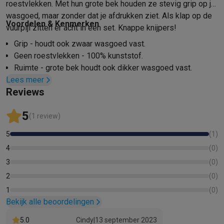
roestvlekken. Met hun grote bek houden ze stevig grip op je
Mondhygiëne
Elektrische tandenborstels
Opzetborstels
Waterf
wasgoed, maar zonder dat je afdrukken ziet. Als klap op de
Voordelen & Kenmerken
Scheren
Elektrische scheerapparaten
Baardtrimmers
Multigroo
vuurpijl zitten er acht in een set. Knappe knijpers!
Lichaamsontharing
IPL ontharing
Epilators
Ladyshaves
Grip - houdt ook zwaar wasgoed vast.
Beauty
Gelaatsverzorging
LED Maskers
Spiegels
Hand & voetve
Geen roestvlekken - 100% kunststof.
Massage
Voetmassage
Massagestoelen
Nek & schoudermass
Ruimte - grote bek houdt ook dikker wasgoed vast.
Gezondheid
Personenweegschalen
Bloeddrukmeters
Elektrosti
Lees meer
Geen afdrukken - speciaal ontworpen bek.
Voor de baby
Babyfoons
Borstkolven
Flessenwarmers
Aerosols
Reviews
Probleemloos gebruik - 2 jaar garantie en service.
TV, audio & foto
TV & beamers
TV
TV's met soundbar
2026 TV
LG TV
Samsung TV
5
(1 review)
Randapparatuur TV
Soundbars
Home cinema
Versterkers
Medias
5
(
1
)
Hoofdtelefoons & oortjes
Koptelefoons
Draadloze koptelefoo
4
(
0
)
Speakers
Speakers
Bluetooth speakers
Smart speakers
Party s
Muziek in huis
Radio's & wekkers
Platenspelers
Hifi-ketens
3
(
0
)
Navigatie
Dashcams
GPS
Coyote
GPS accessoires
2
(
0
)
TV & audio accessoires
Steunen
Kabels
Draagbare mediaspele
1
(
0
)
Fototoestellen
Digitale camera's
Instant camera's
Canon camera'
Bekijk alle beoordelingen
Video
GoPro
Action cams
Drones
Camcorder
5.0
Cindy
|
13 september 2023