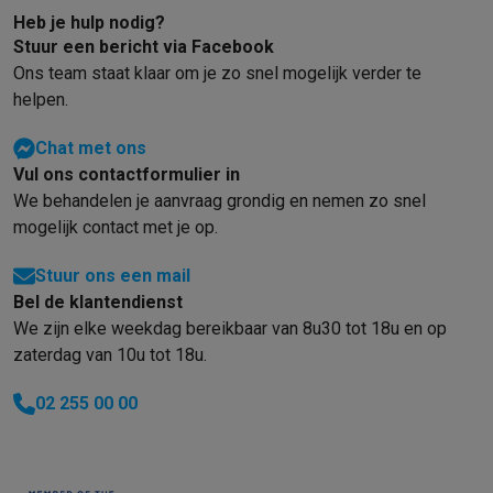
Gaming
Heb je hulp nodig?
PlayStation
PlayStation 5
PS5 games
PS4 games
Playstation co
Stuur een bericht via Facebook
Nintendo
Nintendo Switch 2
Nintendo Switch games
Nintendo Sw
Ons team staat klaar om je zo snel mogelijk verder te
Xbox
Xbox games
Xbox controllers
Xbox headsets
Xbox access
helpen.
PC gaming
Gaming laptops
Gaming PC
Gaming monitors
Gaming
Gaming setup
Gaming headsets
Gaming microfoons
Gamingstoe
Chat met ons
Smart home & devices
Vul ons contactformulier in
Smartwatches
Smartwatches
Activity Trackers
Bandjes
Opladers
We behandelen je aanvraag grondig en nemen zo snel
Mobiliteit
Elektrische steps
Dashcams
GPS
Coyote
Elektrische 
mogelijk contact met je op.
Veiligheid & bescherming
Bewakingscamera's
Alarmsystemen
B
Stuur ons een mail
Contactloos betalen
Betaalterminals
Accessoires SumUp
Bel de klantendienst
Omgeving & comfort
Verlichting
Plug & play zonnepanelen
Voice
We zijn elke weekdag bereikbaar van 8u30 tot 18u en op
Entertainment
Smart TV
Smart speakers
Google TV Streamer
App
zaterdag van 10u tot 18u.
Keuken
Slimme koelkasten
Slimme vaatwassers
Slimme espre
Huishouden & gezondheid
Slimme wasmachines
Slimme droog
02 255 00 00
Eco producten
Ecocheques
Info ecocheques
Alle eco producten
Alle eco promoties