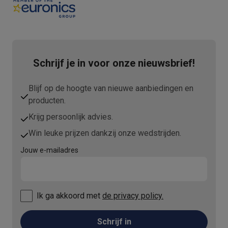
Refurbished
Refurbished smartphones
Refurbished tablets
Refurbished lap
Huishouden
Wasmachines met ecocheques
Droogkasten met ecocheques
Kleine keukentoestellen
Schrijf je in voor onze nieuwsbrief!
Kleine keukentoestellen met ecocheques
Koffiemachines met
Grote keukentoestellen
Blijf op de hoogte van nieuwe aanbiedingen en
Vaatwassers met ecocheques
Koelkasten met ecocheques
Die
Airco
producten.
Airco's met ecocheques
Krijg persoonlijk advies.
TV & audio
Win leuke prijzen dankzij onze wedstrijden.
TV met ecocheques
Bluetooth speakers met ecocheques
Kopt
Multimedia & telefonie
Jouw e-mailadres
Smartphones met ecocheques
Tablets met ecocheques
Laptop
Transport
Elektrische steps met ecocheques
Ik ga akkoord met
de privacy policy.
Eco initiatieven
Impact
Energie besparen
Recycleer je oud elektro
Schrijf in
Info & acties