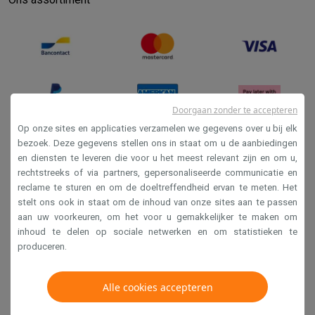
Doorgaan zonder te accepteren
Op onze sites en applicaties verzamelen we gegevens over u bij elk
bezoek. Deze gegevens stellen ons in staat om u de aanbiedingen
en diensten te leveren die voor u het meest relevant zijn en om u,
Verkoopsvoorwaarden
rechtstreeks of via partners, gepersonaliseerde communicatie en
Privacy
reclame te sturen en om de doeltreffendheid ervan te meten. Het
stelt ons ook in staat om de inhoud van onze sites aan te passen
Disclaimer
aan uw voorkeuren, om het voor u gemakkelijker te maken om
Cookies
inhoud te delen op sociale netwerken en om statistieken te
produceren.
Krëfel NV - Steenstraat 44 - Industriezone 4 "T Sas",
1851 Humbeek, België
Alle cookies accepteren
BTW BE 0400.673.544