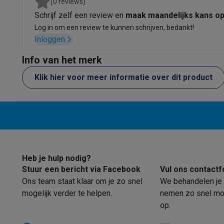
(0 reviews)
Fototoestellen
Digitale camera's
Instant camera's
Canon cam
Schrijf zelf een review en
maak maandelijks kans o
Video
GoPro
Action cams
Drones
Camcorder
Foto accessoires
Cameratassen
Flitsers & filters
SD-kaart
Log in om een review te kunnen schrijven, bedankt!
Inloggen
Telefonie & smartwatches
GSM's
Smartphones
Apple iPhone
Samsung smartphones
G
Info van het merk
Refurbished
Refurbished smartphones
BuyBack
Klik hier voor meer informatie over dit product
GSM bescherming
iPhone hoesjes
Samsung hoesjes
Alle 
Smartwatches
Smartwatches
Activity Trackers
Bandjes
Opla
GSM opladers
Opladers en kabels
Draadloze opladers
USB
GSM accessoires
AirTags & GPS trackers
Draadloze oortj
Vaste telefoons
Vaste telefoons
Walkie talkies
Babyfoons
Computers & tablets
Computers
Laptops
Gaming laptops
Apple MacBook
Window
Heb je hulp nodig?
Randapparatuur IT
Muizen
Toetsenborden
Webcams
PC spe
Stuur een bericht via Facebook
Vul ons contactf
Tablets & e-readers
Tablets
Apple iPad
Samsung Galaxy Ta
Ons team staat klaar om je zo snel
We behandelen je 
Printen
Printers
Inktpatronen & papier
Cricut
mogelijk verder te helpen.
nemen zo snel mog
Netwerk & wifi
Routers & access points
Powerline & Wi-Fi
op.
Geheugen & opslag
Externe harde schijven
SSD
USB-sticks