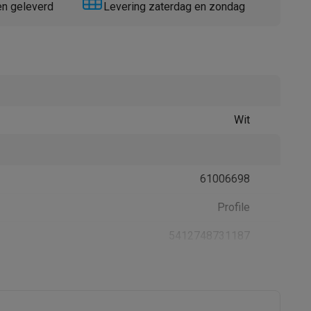
en geleverd
Levering zaterdag en zondag
Wit
Thermometers
Accessoires
61006698
Profile
5412748731187
00214675