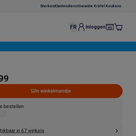
Merken
Klantendienst
Garantie Krëfel Keukens
FR
Inloggen
kels
Droogrekken
s
 microgolfovens
Inbouw wasmachines
ten
,99
In winkelmandje
e bestellen
o
Koffiezetapparaten
Koffie, capsules & pads
Accessoires
hikbaar in 67 winkels