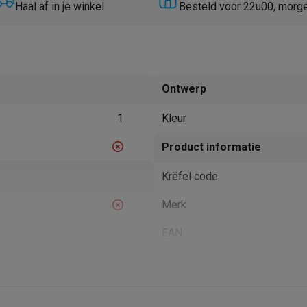
Huisdierverzorging
GPS trackers dieren
Haal af in je winkel
Besteld voor 22u00, morg
tels
Multistylers
Krulspelden
terflossers
groomers
Tondeuses
Scheerkoppen
Accessoires
Ontwerp
etverzorging
Accessoires
1
Kleur
massage
Massage guns
rostimulatie apparaten
Bloedcirculatie apparaten
Infraroodlampen
Product informatie
sols
Luchtbevochtigers
Krëfel code
g TV
TCL TV
TV steunen
Beamers
Merk
diastreamers
DVD & Blu-Ray spelers
efoons
Oortjes
Draadloze oortjes
Sportoortjes
EAN
ty speakers
s
Verkoperscode
pelers
Audio accessoires