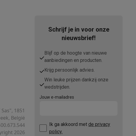
tion accessoires
Schrijf je in voor onze
 accessoires
nieuwsbrief!
Blijf op de hoogte van nieuwe
Racing
Smartphone gaming controllers
Accessoires
aanbiedingen en producten.
Krijg persoonlijk advies.
Win leuke prijzen dankzij onze
s & GPS trackers
wedstrijden.
Jouw e-mailadres
T Sas", 1851
ek, België
 personenweegschalen
Slimme elektrische tandenborstels
Babyf
Ik ga akkoord met
de privacy
00.673.544
policy.
right 2026