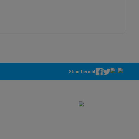
alaxy Fold8
alaxy Flip8 & Fold8 (Ultra) hoesjes
Stuur bericht
lers