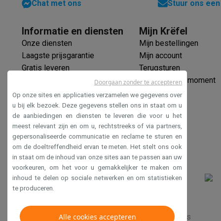
Chat met ons
Stuur ons een
Software
Windows & Microsoft Office
Anti-Virus
Overige s
Toebehoren IT
Opladers & kabels
Tassen & sleeves
Steune
Gaming
Informatie en diensten
Mijn Krëfel
PlayStation
PlayStation 5
PS5 games
PS4 games
Playstati
Onze diensten
Mijn bestellingen
Nintendo
Nintendo Switch 2
Nintendo Switch games
Ninten
Laagste prijsgarantie
Mijn account
Xbox
Xbox games
Xbox controllers
Xbox headsets
Xbox ac
Gratis leveren
Terugsturen
PC gaming
Gaming laptops
Gaming PC
Gaming monitors
Gam
Verlengde garantie
Mijn leveringsmoment
Doorgaan zonder te accepteren
Gaming setup
Gaming headsets
Gaming microfoons
Gaming
Ecocheques
Op onze sites en applicaties verzamelen we gegevens over
Smart home & devices
Veilig betalen
u bij elk bezoek. Deze gegevens stellen ons in staat om u
Smartwatches
Smartwatches
Activity Trackers
Bandjes
Opla
de aanbiedingen en diensten te leveren die voor u het
Toegankelijkheidsverklaring
meest relevant zijn en om u, rechtstreeks of via partners,
Mobiliteit
Elektrische steps
Dashcams
GPS
Coyote
Elektris
gepersonaliseerde communicatie en reclame te sturen en
Veiligheid & bescherming
Bewakingscamera's
Alarmsyste
om de doeltreffendheid ervan te meten. Het stelt ons ook
Contactloos betalen
Betaalterminals
Accessoires SumUp
in staat om de inhoud van onze sites aan te passen aan uw
Omgeving & comfort
Verlichting
Plug & play zonnepanelen
voorkeuren, om het voor u gemakkelijker te maken om
Entertainment
Smart TV
Smart speakers
Google TV Streame
inhoud te delen op sociale netwerken en om statistieken
Keuken
Slimme koelkasten
Slimme vaatwassers
Slimme e
te produceren.
Huishouden & gezondheid
Slimme wasmachines
Slimme d
Eco producten
Verkoopsvoorwaarden
Alle cookies accepteren
Privacy
Disclaimer
Cookies