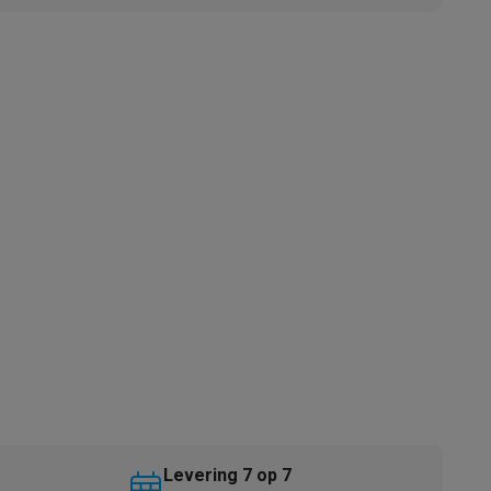
akken
Accessoires
kels
Droogrekken
Levering 7 op 7