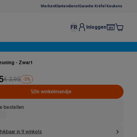
Merken
Klantendienst
Garantie Krëfel Keukens
FR
Inloggen
kels
Droogrekken
s
 microgolfovens
Inbouw wasmachines
uning - Zwart
ten
5
€ 3,95
-
5
%
In winkelmandje
e bestellen
o
Koffiezetapparaten
Koffie, capsules & pads
Accessoires
hikbaar in 9 winkels