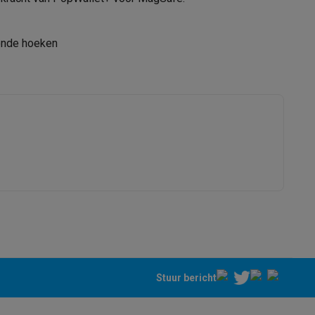
ronde hoeken
alaxy Fold8
alaxy Flip8 & Fold8 (Ultra) hoesjes
lers
Stuur bericht