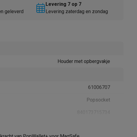
Levering 7 op 7
en geleverd
Levering zaterdag en zondag
Houder met opbergvakje
Thermometers
Accessoires
61006707
Popsocket
840173715734
805668
e kracht van PopWallet+ voor MagSafe.