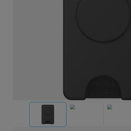
Robots & mixers
Keukenmachines
Keukenrobots
Mixers
Bl
Koken & stomen
Multicookers
Rijst- en stoomkokers
Water
Fun cooking
Gourmet toestellen
Fondue
Raclette
TeppanYak
Barbecues
Elektrische barbecues
Houtskoolbarbecues
Gas
Koude dranken
Juicers
Bruiswatermachines
Waterfilterkan
Kookgerei
Pannen
Kookpotten
Keukenweegschalen
Vacuüm
Desserts
Wafelijzers
Ijsmachines
Pannenkoekenmakers
Di
Smart garden
Binnentuin
Kruiden
Compost machines
Access
Huishouden & airco
Stofzuigen
Stofzuigers
Robotstofzuigers
Steelstofzuigers
Robots
Robotstofzuigers
Dweilrobots
Robotmaaiers
Zwemb
Schoonmaken
Vloerreinigers
Stoomreinigers
Tapijtreinigers
Strijken
Stoomgenerators
Strijkijzers
Kledingstomers
Actiev
Naaien
Naaimachines
Accessoires
Verkoelen
Mobiele airco’s
Aircoolers
Ventilators
Accessoir
Luchtbehandeling
Luchtreinigers
Luchtbevochtigers
Luchto
Verwarmen
Elektrische verwarming
Elektrische dekens
Wassen & drogen
Wasmachines
Droogkasten
Wasmachine 