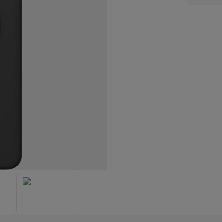
enders
Soepmakers
Hakmolens
Accessoires
kokers
Kookrobots
Pastamachines
Opzetkookplaten
Accessoires
i
Pizzamakers
Accessoires
barbecues
Accessoires
nen
Waterfilterpatronen
Ijsblokjesmachines
toestellen
Keukengerei & gadgets
verse desserten
oires
Sledestofzuigers
Handstofzuigers
Bouwstofzuigers
Stofzuigerz
adrobots
Robot ramenwassers
Hogedrukreinigers
Ruitenwassers
Dweilsystemen
Accessoires
e strijkplanken
Strijkplanken
Accessoires
es
ntvochtigers
Weerstations
en droogkast sets
Was-droogcombinaties
Tussenkaders en sok