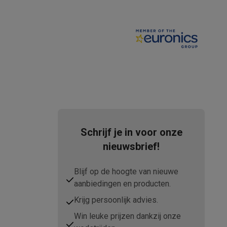
tion accessoires
 accessoires
Racing
Smartphone gaming controllers
Accessoires
Schrijf je in voor onze
nieuwsbrief!
s & GPS trackers
Blijf op de hoogte van nieuwe
aanbiedingen en producten.
Krijg persoonlijk advies.
Win leuke prijzen dankzij onze
 personenweegschalen
Slimme elektrische tandenborstels
Babyf