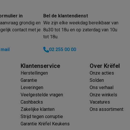
oftware
n
Muismatten
Overige accessoires
ormulier in
Bel de klantendienst
aanvraag grondig en
We zijn elke weekdag bereikbaar van
on controllers
Playstation headsets
Playstation VR-brillen
Playsta
elijk contact met je
8u30 tot 18u en op zaterdag van 10u
do Switch controllers
Nintendo Switch headsets
Nintendo Switch
tot 18u.
cessoires
ing muizen
Gaming toetsenborden
PC gaming controllers
 mail
02 255 00 00
stoelen
Gaming desks
Gaming TV
Gaming monitors
VR brillen
Sim 
Klantenservice
Over Krëfel
Herstellingen
Onze acties
ders
Garantie
Solden
che steps accessoires
GPS accessoires
Leveringen
Ons verhaal
men
Bewegingsdetectoren
Slimme deurbellen
Rookmelders
AirTag
Veelgestelde vragen
Onze winkels
Cashbacks
Vacatures
Voice assistant
Weerstations
Zakelijke klanten
Ons assortiment
r
Apple TV
Batterijen & opladers
Stekkers & adapters
Strijd tegen corruptie
spressomachines
Slimme ovens
Slimme keukenrobots
Garantie Krëfel Keukens
roogkasten
Slimme luchtbehandeling
Slimme stofzuigers
Slimme