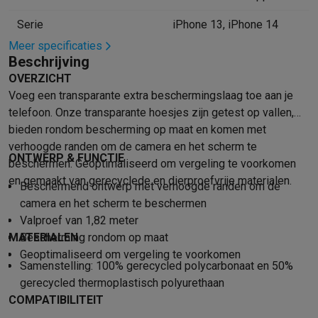
Mondhygiëne
Elektrische tandenborstels
Opzetborstels
Waterf
Serie
iPhone 13, iPhone 14
Scheren
Elektrische scheerapparaten
Baardtrimmers
Multigroo
Meer specificaties
Lichaamsontharing
IPL ontharing
Epilators
Ladyshaves
Beschrijving
Beauty
Gelaatsverzorging
LED Maskers
Spiegels
Hand & voetve
OVERZICHT
Massage
Voetmassage
Massagestoelen
Nek & schoudermass
Voeg een transparante extra beschermingslaag toe aan je
Gezondheid
Personenweegschalen
Bloeddrukmeters
Elektrosti
telefoon. Onze transparante hoesjes zijn getest op vallen,
Voor de baby
Babyfoons
Borstkolven
Flessenwarmers
Aerosols
bieden rondom bescherming op maat en komen met
TV, audio & foto
verhoogde randen om de camera en het scherm te
ONTWERP & FUNCTIE
TV & beamers
TV
TV's met soundbar
2026 TV
LG TV
Samsung TV
beschermen. Geoptimaliseerd om vergeling te voorkomen
Randapparatuur TV
Soundbars
Home cinema
Versterkers
Medias
en gemaakt van gerecyclede en dierproefvrije materialen.
Beschermend ontwerp met verhoogde randen om de
Hoofdtelefoons & oortjes
Koptelefoons
Draadloze koptelefoo
camera en het scherm te beschermen
Speakers
Speakers
Bluetooth speakers
Smart speakers
Party s
Valproef van 1,82 meter
Muziek in huis
Radio's & wekkers
Platenspelers
Hifi-ketens
MATERIALEN
Bescherming rondom op maat
Navigatie
Dashcams
GPS
Coyote
GPS accessoires
Geoptimaliseerd om vergeling te voorkomen
TV & audio accessoires
Steunen
Kabels
Draagbare mediaspele
Samenstelling: 100% gerecycled polycarbonaat en 50%
Fototoestellen
Digitale camera's
Instant camera's
Canon camera'
gerecycled thermoplastisch polyurethaan
COMPATIBILITEIT
Video
GoPro
Action cams
Drones
Camcorder