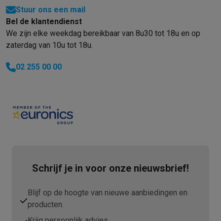
Info ecocheques
Alle eco producten
Alle eco promoties
Stuur ons een mail
Refurbished
Bel de klantendienst
Refurbished smartphones
Refurbished tablets
Refurbished lap
We zijn elke weekdag bereikbaar van 8u30 tot 18u en op
Huishouden
zaterdag van 10u tot 18u.
Wasmachines met ecocheques
Droogkasten met ecocheques
Kleine keukentoestellen
02 255 00 00
Kleine keukentoestellen met ecocheques
Koffiemachines met
Grote keukentoestellen
Vaatwassers met ecocheques
Koelkasten met ecocheques
Die
Airco
Airco's met ecocheques
TV & audio
TV met ecocheques
Bluetooth speakers met ecocheques
Kopt
Multimedia & telefonie
Schrijf je in voor onze nieuwsbrief!
Smartphones met ecocheques
Tablets met ecocheques
Laptop
Transport
Blijf op de hoogte van nieuwe aanbiedingen en
Elektrische steps met ecocheques
producten.
Eco initiatieven
Impact
Energie besparen
Recycleer je oud elektro
Krijg persoonlijk advies.