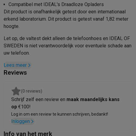
Foto accessoires
Cameratassen
Flitsers & filters
SD-kaarten
Sta
Compatibel met IDEAL's Draadloze Opladers
Telefonie & smartwatches
Dit product is onafhankelijk getest door een internationaal
GSM's
Smartphones
Apple iPhone
Samsung smartphones
GSM’s
erkend laboratorium. Dit product is getest vanaf 1,82 meter
Refurbished
Refurbished smartphones
BuyBack
hoogte.
GSM bescherming
iPhone hoesjes
Samsung hoesjes
Alle hoesj
Smartwatches
Smartwatches
Activity Trackers
Bandjes
Opladers
Let op, de valtest dekt alleen de telefoonhoes en IDEAL OF
GSM opladers
Opladers en kabels
Draadloze opladers
USB-C k
SWEDEN is niet verantwoordelijk voor eventuele schade aan
uw telefoon.
GSM accessoires
AirTags & GPS trackers
Draadloze oortjes
GS
Vaste telefoons
Vaste telefoons
Walkie talkies
Babyfoons
Lees meer
Computers & tablets
Reviews
Computers
Laptops
Gaming laptops
Apple MacBook
Windows la
Randapparatuur IT
Muizen
Toetsenborden
Webcams
PC speaker
Tablets & e-readers
Tablets
Apple iPad
Samsung Galaxy Tab
Tab
(0 reviews)
Printen
Printers
Inktpatronen & papier
Cricut
Schrijf zelf een review en
maak maandelijks kans
Netwerk & wifi
Routers & access points
Powerline & Wi-Fi adap
op
€100!
Geheugen & opslag
Externe harde schijven
SSD
USB-sticks
SD-k
Log in om een review te kunnen schrijven, bedankt!
Inloggen
Software
Windows & Microsoft Office
Anti-Virus
Overige softwa
Toebehoren IT
Opladers & kabels
Tassen & sleeves
Steunen
Mu
Info van het merk