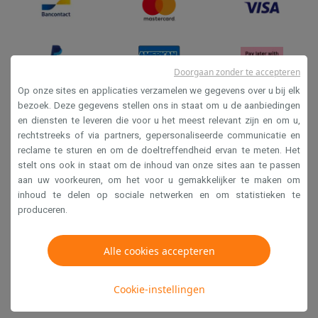
Doorgaan zonder te accepteren
Op onze sites en applicaties verzamelen we gegevens over u bij elk
bezoek. Deze gegevens stellen ons in staat om u de aanbiedingen
en diensten te leveren die voor u het meest relevant zijn en om u,
Verkoopsvoorwaarden
rechtstreeks of via partners, gepersonaliseerde communicatie en
Privacy
reclame te sturen en om de doeltreffendheid ervan te meten. Het
stelt ons ook in staat om de inhoud van onze sites aan te passen
Disclaimer
aan uw voorkeuren, om het voor u gemakkelijker te maken om
Cookies
inhoud te delen op sociale netwerken en om statistieken te
produceren.
Krëfel NV - Steenstraat 44 - Industriezone 4 "T Sas",
1851 Humbeek, België
Alle cookies accepteren
BTW BE 0400.673.544
Cookie-instellingen
Copyright 2026