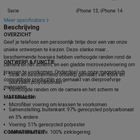
Mondhygiëne
Elektrische tandenborstels
Opzetborstels
Waterf
Serie
iPhone 13, iPhone 14
Scheren
Elektrische scheerapparaten
Baardtrimmers
Multigroo
Meer specificaties
Lichaamsontharing
IPL ontharing
Epilators
Ladyshaves
Beschrijving
Beauty
Gelaatsverzorging
LED Maskers
Spiegels
Hand & voetve
OVERZICHT
Massage
Voetmassage
Massagestoelen
Nek & schoudermass
Geef je telefoon een persoonlijk tintje door een van onze
Gezondheid
Personenweegschalen
Bloeddrukmeters
Elektrosti
unieke ontwerpen te kiezen. Deze slanke maar
Voor de baby
Babyfoons
Borstkolven
Flessenwarmers
Aerosols
beschermende hoesjes hebben verhoogde randen rond de
TV, audio & foto
ONTWERP & FUNCTIE
camera en het scherm, en een gladde microvezelvoering om
TV & beamers
TV
TV's met soundbar
2026 TV
LG TV
Samsung TV
krassen te voorkomen. Onderdeel van onze magnetisch
Strak en beschermend ontwerp gemaakt van sterk en
Randapparatuur TV
Soundbars
Home cinema
Versterkers
Medias
compatibele productlijn en gemaakt van dierproefvrije
duurzaam polycarbonaat
Hoofdtelefoons & oortjes
Koptelefoons
Draadloze koptelefoo
materialen.
Verhoogde randen om de camera en het scherm te
Speakers
Speakers
Bluetooth speakers
Smart speakers
Party s
MATERIALEN
beschermen
Muziek in huis
Radio's & wekkers
Platenspelers
Hifi-ketens
Microfiber voering om krassen te voorkomen
Navigatie
Dashcams
GPS
Coyote
GPS accessoires
Samenstelling; buitenkant: 97% gerecycled polycarbonaat
TV & audio accessoires
Steunen
Kabels
Draagbare mediaspele
en 3% andere
Fototoestellen
Digitale camera's
Instant camera's
Canon camera'
Voering: 51% gerecycled polyester
COMPATIBILITEIT
Metalen hardware: 100% zinklegering
Video
GoPro
Action cams
Drones
Camcorder