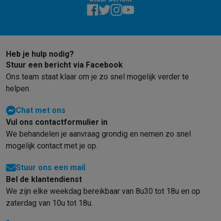
Gaming
PlayStation
PlayStation 5
PS5 games
PS4 games
Playstation co
Nintendo
Nintendo Switch 2
Nintendo Switch games
Nintendo Sw
Xbox
Xbox games
Xbox controllers
Xbox headsets
Xbox access
PC gaming
Gaming laptops
Gaming PC
Gaming monitors
Gaming
Heb je hulp nodig?
Gaming setup
Gaming headsets
Gaming microfoons
Gamingstoe
Stuur een bericht via Facebook
Gaming consoles
Ons team staat klaar om je zo snel mogelijk verder te
Smart home & devices
helpen.
Smartwatches
Smartwatches
Activity Trackers
Bandjes
Opladers
Chat met ons
Mobiliteit
Elektrische steps
Dashcams
GPS
Coyote
Elektrische 
Vul ons contactformulier in
Veiligheid & bescherming
Bewakingscamera's
Alarmsystemen
B
We behandelen je aanvraag grondig en nemen zo snel
Contactloos betalen
Betaalterminals
Accessoires SumUp
mogelijk contact met je op.
Omgeving & comfort
Verlichting
Plug & play zonnepanelen
Voice
Entertainment
Smart TV
Smart speakers
Google TV Streamer
App
Stuur ons een mail
Keuken
Slimme koelkasten
Slimme vaatwassers
Slimme espre
Bel de klantendienst
Huishouden & gezondheid
Slimme wasmachines
Slimme droog
We zijn elke weekdag bereikbaar van 8u30 tot 18u en op
Eco producten
zaterdag van 10u tot 18u.
Ecocheques