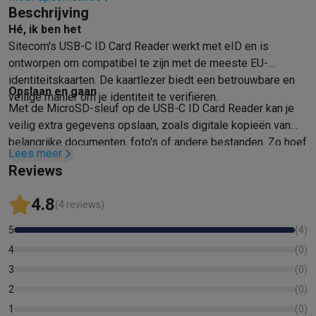
Beschrijving
Mondhygiëne
Elektrische tandenborstels
Opzetborstels
Waterf
Hé, ik ben het
Scheren
Elektrische scheerapparaten
Baardtrimmers
Multigroo
Sitecom's USB-C ID Card Reader werkt met eID en is
Lichaamsontharing
IPL ontharing
Epilators
Ladyshaves
ontworpen om compatibel te zijn met de meeste EU-
Beauty
Gelaatsverzorging
LED Maskers
Spiegels
Hand & voetve
identiteitskaarten. De kaartlezer biedt een betrouwbare en
Massage
Voetmassage
Massagestoelen
Nek & schoudermass
Opslaan en gaan
veilige manier om je identiteit te verifiëren.
Gezondheid
Personenweegschalen
Bloeddrukmeters
Elektrosti
Met de MicroSD-sleuf op de USB-C ID Card Reader kan je
Voor de baby
Babyfoons
Borstkolven
Flessenwarmers
Aerosols
veilig extra gegevens opslaan, zoals digitale kopieën van
TV, audio & foto
belangrijke documenten, foto's of andere bestanden. Zo hoef
Lees meer
TV & beamers
TV
TV's met soundbar
2026 TV
LG TV
Samsung TV
je onderweg geen extra opslagapparaat mee te nemen.
Reviews
Randapparatuur TV
Soundbars
Home cinema
Versterkers
Medias
Hoofdtelefoons & oortjes
Koptelefoons
Draadloze koptelefoo
4.8
(4 reviews)
Speakers
Speakers
Bluetooth speakers
Smart speakers
Party s
Muziek in huis
Radio's & wekkers
Platenspelers
Hifi-ketens
5
(
4
)
Navigatie
Dashcams
GPS
Coyote
GPS accessoires
4
(
0
)
TV & audio accessoires
Steunen
Kabels
Draagbare mediaspele
3
(
0
)
Fototoestellen
Digitale camera's
Instant camera's
Canon camera'
2
(
0
)
Video
GoPro
Action cams
Drones
Camcorder
1
(
0
)