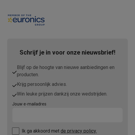
Refurbished
Refurbished smartphones
Refurbished tablets
Refurbished lap
Huishouden
Wasmachines met ecocheques
Droogkasten met ecocheques
Kleine keukentoestellen
Kleine keukentoestellen met ecocheques
Koffiemachines met
Grote keukentoestellen
Schrijf je in voor onze nieuwsbrief!
Vaatwassers met ecocheques
Koelkasten met ecocheques
Die
Airco
Airco's met ecocheques
Blijf op de hoogte van nieuwe aanbiedingen en
TV & audio
producten.
TV met ecocheques
Bluetooth speakers met ecocheques
Kopt
Krijg persoonlijk advies.
Multimedia & telefonie
Win leuke prijzen dankzij onze wedstrijden.
Smartphones met ecocheques
Tablets met ecocheques
Laptop
Transport
Jouw e-mailadres
Elektrische steps met ecocheques
Eco initiatieven
Impact
Energie besparen
Recycleer je oud elektro
Ik ga akkoord met
de privacy policy.
Info & acties