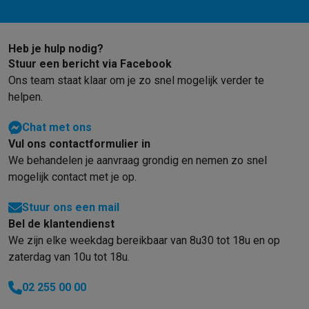
Gaming
PlayStation
PlayStation 5
PS5 games
PS4 games
Playstation co
Nintendo
Nintendo Switch 2
Nintendo Switch games
Nintendo Sw
Heb je hulp nodig?
Xbox
Xbox games
Xbox controllers
Xbox headsets
Xbox access
Stuur een bericht via Facebook
PC gaming
Gaming laptops
Gaming PC
Gaming monitors
Gaming
Ons team staat klaar om je zo snel mogelijk verder te
Gaming setup
Gaming headsets
Gaming microfoons
Gamingstoe
helpen.
Smart home & devices
Smartwatches
Smartwatches
Activity Trackers
Bandjes
Opladers
Chat met ons
Mobiliteit
Elektrische steps
Dashcams
GPS
Coyote
Elektrische 
Vul ons contactformulier in
Veiligheid & bescherming
Bewakingscamera's
Alarmsystemen
B
We behandelen je aanvraag grondig en nemen zo snel
Contactloos betalen
Betaalterminals
Accessoires SumUp
mogelijk contact met je op.
Omgeving & comfort
Verlichting
Plug & play zonnepanelen
Voice
Stuur ons een mail
Entertainment
Smart TV
Smart speakers
Google TV Streamer
App
Bel de klantendienst
Keuken
Slimme koelkasten
Slimme vaatwassers
Slimme espre
We zijn elke weekdag bereikbaar van 8u30 tot 18u en op
Huishouden & gezondheid
Slimme wasmachines
Slimme droog
zaterdag van 10u tot 18u.
Eco producten
Ecocheques
02 255 00 00
Info ecocheques
Alle eco producten
Alle eco promoties