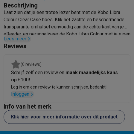
Beschrijving
Mondhygiëne
Elektrische tandenborstels
Opzetborstels
Waterf
Laat zien dat je een trotse lezer bent met de Kobo Libra
Scheren
Elektrische scheerapparaten
Baardtrimmers
Multigroo
Colour Clear Case hoes. Klik het zachte en beschermende
Lichaamsontharing
IPL ontharing
Epilators
Ladyshaves
transparante omhulsel eenvoudig aan de achterkant van je
Beauty
Gelaatsverzorging
LED Maskers
Spiegels
Hand & voetve
eReader, en personaliseer de Kobo Libra Colour met je eigen
Massage
Voetmassage
Massagestoelen
Nek & schoudermass
Lees meer
stickers of foto's.
Gezondheid
Personenweegschalen
Bloeddrukmeters
Elektrosti
Reviews
Voor de baby
Babyfoons
Borstkolven
Flessenwarmers
Aerosols
TV, audio & foto
(0 reviews)
TV & beamers
TV
TV's met soundbar
2026 TV
LG TV
Samsung TV
Schrijf zelf een review en
maak maandelijks kans
Randapparatuur TV
Soundbars
Home cinema
Versterkers
Medias
op
€100!
Hoofdtelefoons & oortjes
Koptelefoons
Draadloze koptelefoo
Log in om een review te kunnen schrijven, bedankt!
Speakers
Speakers
Bluetooth speakers
Smart speakers
Party s
Inloggen
Muziek in huis
Radio's & wekkers
Platenspelers
Hifi-ketens
Navigatie
Dashcams
GPS
Coyote
GPS accessoires
Info van het merk
TV & audio accessoires
Steunen
Kabels
Draagbare mediaspele
Klik hier voor meer informatie over dit product
Fototoestellen
Digitale camera's
Instant camera's
Canon camera'
Video
GoPro
Action cams
Drones
Camcorder