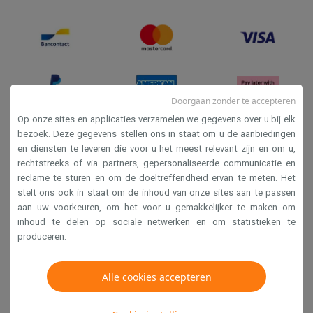
Doorgaan zonder te accepteren
Op onze sites en applicaties verzamelen we gegevens over u bij elk
bezoek. Deze gegevens stellen ons in staat om u de aanbiedingen
en diensten te leveren die voor u het meest relevant zijn en om u,
Verkoopsvoorwaarden
rechtstreeks of via partners, gepersonaliseerde communicatie en
Privacy
reclame te sturen en om de doeltreffendheid ervan te meten. Het
stelt ons ook in staat om de inhoud van onze sites aan te passen
Disclaimer
aan uw voorkeuren, om het voor u gemakkelijker te maken om
Cookies
inhoud te delen op sociale netwerken en om statistieken te
produceren.
Krëfel NV - Steenstraat 44 - Industriezone 4 "T Sas",
1851 Humbeek, België
Alle cookies accepteren
BTW BE 0400.673.544