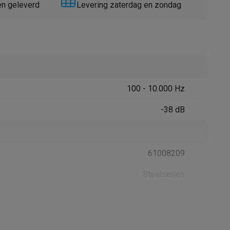
en geleverd
Levering zaterdag en zondag
100 - 10.000 Hz
Thermometers
Accessoires
-38 dB
61008209
Steelseries
5707119043670
206582