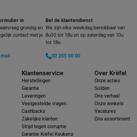
oftware
n
Muismatten
Overige accessoires
ormulier in
Bel de klantendienst
on controllers
Playstation headsets
Playstation VR-brillen
Playsta
aanvraag grondig en
We zijn elke weekdag bereikbaar van
do Switch controllers
Nintendo Switch headsets
Nintendo Switch
elijk contact met je
8u30 tot 18u en op zaterdag van 10u
cessoires
tot 18u.
ing muizen
Gaming toetsenborden
PC gaming controllers
 mail
02 255 00 00
stoelen
Gaming desks
Gaming TV
Gaming monitors
VR brillen
Sim 
Klantenservice
Over Krëfel
ders
Herstellingen
Onze acties
che steps accessoires
GPS accessoires
Garantie
Solden
men
Bewegingsdetectoren
Slimme deurbellen
Rookmelders
AirTag
Leveringen
Ons verhaal
Veelgestelde vragen
Onze winkels
Voice assistant
Weerstations
Cashbacks
Vacatures
r
Apple TV
Batterijen & opladers
Stekkers & adapters
Zakelijke klanten
Ons assortiment
spressomachines
Slimme ovens
Slimme keukenrobots
Strijd tegen corruptie
roogkasten
Slimme luchtbehandeling
Slimme stofzuigers
Slimme
Garantie Krëfel Keukens