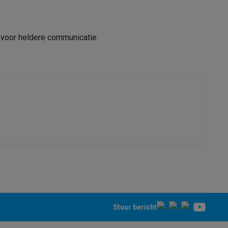
 voor heldere communicatie
alaxy Fold8
alaxy Flip8 & Fold8 (Ultra) hoesjes
lers
Stuur bericht