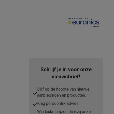
tion accessoires
 accessoires
Racing
Smartphone gaming controllers
Accessoires
Schrijf je in voor onze
nieuwsbrief!
s & GPS trackers
Blijf op de hoogte van nieuwe
aanbiedingen en producten.
Krijg persoonlijk advies.
 personenweegschalen
Slimme elektrische tandenborstels
Babyf
Win leuke prijzen dankzij onze