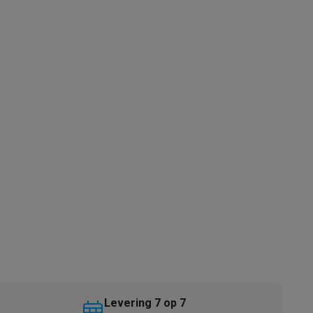
akken
Accessoires
kels
Droogrekken
Levering 7 op 7