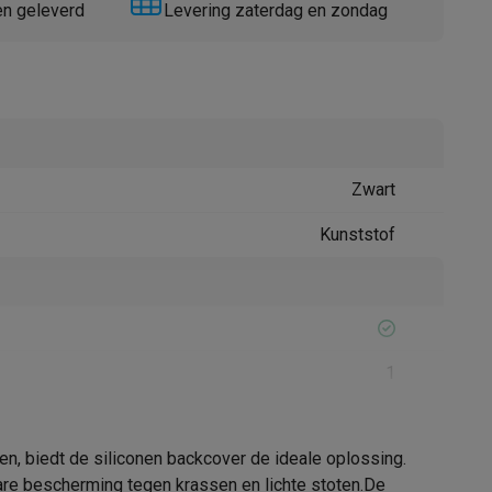
en geleverd
Levering zaterdag en zondag
Zwart
Thermometers
Accessoires
Kunststof
1
n, biedt de siliconen backcover de ideale oplossing.
61008425
bare bescherming tegen krassen en lichte stoten.De