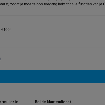
era's
Nikon camera's
Lenzen
atst, zodat je moeiteloos toegang hebt tot alle functies van je 
s oplaadbaar, Oplaadkabel
Merk
en
Statieven & tripods
Action cam accessoires
EAN
Verkoperscode
SM’s met toetsen
Refurbished smartphones
iPhone 17
Samsung G
p
€100!
hoesjes
Screenprotectors
iPhone 17 Hoesjes
Galaxy S26 hoesjes
G
ders
-C kabels
Lightning kabels
Powerbanks
es
GSM houders auto
Micro SD-kaarten
Overige accessoires
s laptops
Copilot+ pc
Chromebooks
Monitors
Desktops
akers
PC headsets
Microfoons
Docking stations
Externe DVD spe
b
Tablethoezen
E-readers
Accessoires
 adapters
Mesh Wi-Fi
Switches
Netwerkkabels
SD-kaarten
CD's & DVD's
ormulier in
Bel de klantendienst