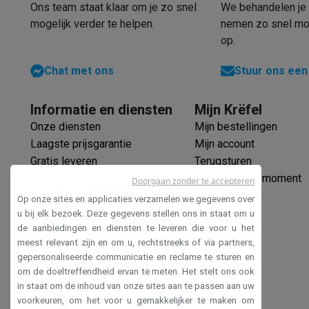
Software
Windows & Microsoft Office
Anti-Virus
Overige s
Ons team staat klaar om je zo snel
We behandelen je 
Toebehoren IT
Opladers & kabels
Tassen & sleeves
Steune
mogelijk verder te helpen.
nemen zo snel mog
Gaming
op.
PlayStation
PlayStation 5
PS5 games
PS4 games
Playstati
Chat met ons
Stuur ons een
Nintendo
Nintendo Switch 2
Nintendo Switch games
Ninten
Xbox
Xbox games
Xbox controllers
Xbox headsets
Xbox ac
Informatie en diensten
Mijn Krëfel
PC gaming
Gaming laptops
Gaming PC
Gaming monitors
Gam
Gaming setup
Gaming headsets
Gaming microfoons
Gaming
Onze diensten
Mijn bestellingen
Smart home & devices
Laagste prijsgarantie
Mijn account
Smartwatches
Smartwatches
Activity Trackers
Bandjes
Opla
Gratis leveren
Terugsturen
Mobiliteit
Elektrische steps
Dashcams
GPS
Coyote
Elektris
Verlengde garantie
Mijn leveringsmoment
Doorgaan zonder te accepteren
Veiligheid & bescherming
Bewakingscamera's
Alarmsyste
Ecocheques
Op onze sites en applicaties verzamelen we gegevens over
Contactloos betalen
Betaalterminals
Accessoires SumUp
Veilig betalen
u bij elk bezoek. Deze gegevens stellen ons in staat om u
de aanbiedingen en diensten te leveren die voor u het
Omgeving & comfort
Verlichting
Plug & play zonnepanelen
Toegankelijkheidsverklaring
meest relevant zijn en om u, rechtstreeks of via partners,
Entertainment
Smart TV
Smart speakers
Google TV Streame
gepersonaliseerde communicatie en reclame te sturen en
Keuken
Slimme koelkasten
Slimme vaatwassers
Slimme e
om de doeltreffendheid ervan te meten. Het stelt ons ook
Huishouden & gezondheid
Slimme wasmachines
Slimme d
in staat om de inhoud van onze sites aan te passen aan uw
Eco producten
voorkeuren, om het voor u gemakkelijker te maken om