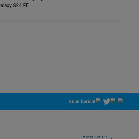
Galaxy S24 FE.
Samsung
8806095769493
EF-PS721CBEGWW
alaxy Fold8
alaxy Flip8 & Fold8 (Ultra) hoesjes
Stuur bericht
lers