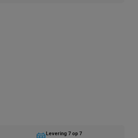
akken
Accessoires
kels
Droogrekken
Levering 7 op 7