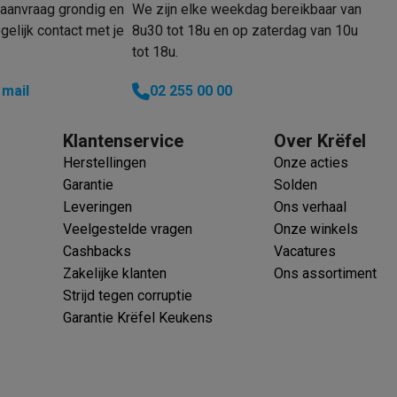
oftware
aanvraag grondig en
We zijn elke weekdag bereikbaar van
n
Muismatten
Overige accessoires
elijk contact met je
8u30 tot 18u en op zaterdag van 10u
tot 18u.
on controllers
Playstation headsets
Playstation VR-brillen
Playsta
 mail
02 255 00 00
do Switch controllers
Nintendo Switch headsets
Nintendo Switch
cessoires
Klantenservice
Over Krëfel
ing muizen
Gaming toetsenborden
PC gaming controllers
stoelen
Gaming desks
Gaming TV
Gaming monitors
VR brillen
Sim 
Herstellingen
Onze acties
Garantie
Solden
ders
Leveringen
Ons verhaal
che steps accessoires
GPS accessoires
Veelgestelde vragen
Onze winkels
men
Bewegingsdetectoren
Slimme deurbellen
Rookmelders
AirTag
Cashbacks
Vacatures
Zakelijke klanten
Ons assortiment
Voice assistant
Weerstations
Strijd tegen corruptie
r
Apple TV
Batterijen & opladers
Stekkers & adapters
Garantie Krëfel Keukens
spressomachines
Slimme ovens
Slimme keukenrobots
roogkasten
Slimme luchtbehandeling
Slimme stofzuigers
Slimme