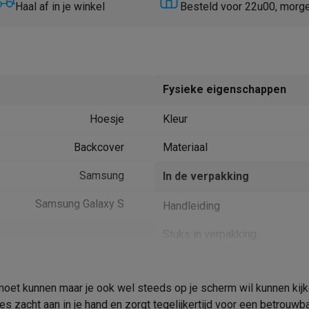
Huisdierverzorging
GPS trackers dieren
Haal af in je winkel
Besteld voor 22u00, morg
tels
Multistylers
Krulspelden
terflossers
groomers
Tondeuses
Scheerkoppen
Accessoires
Fysieke eigenschappen
etverzorging
Accessoires
Hoesje
Kleur
massage
Massage guns
rostimulatie apparaten
Bloedcirculatie apparaten
Infraroodlampen
Backcover
Materiaal
sols
Luchtbevochtigers
Samsung
In de verpakking
g TV
TCL TV
TV steunen
Beamers
Samsung Galaxy S
Handleiding
diastreamers
DVD & Blu-Ray spelers
efoons
Oortjes
Draadloze oortjes
Sportoortjes
Stuks in verpakking
ty speakers
s
Galaxy S24 FE
Product informatie
et kunnen maar je ook wel steeds op je scherm wil kunnen kijke
Krëfel code
pelers
Audio accessoires
s zacht aan in je hand en zorgt tegelijkertijd voor een betrouw