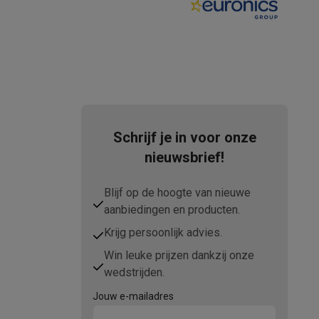
tion accessoires
 accessoires
Racing
Smartphone gaming controllers
Accessoires
Schrijf je in voor onze
nieuwsbrief!
Blijf op de hoogte van nieuwe
s & GPS trackers
aanbiedingen en producten.
Krijg persoonlijk advies.
Win leuke prijzen dankzij onze
wedstrijden.
 personenweegschalen
Slimme elektrische tandenborstels
Babyf
Jouw e-mailadres