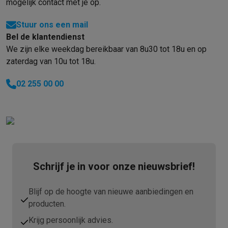
Gaming
mogelijk contact met je op.
PlayStation
PlayStation 5
PS5 games
PS4 games
Playstation co
Stuur ons een mail
Nintendo
Nintendo Switch 2
Nintendo Switch games
Nintendo Sw
Bel de klantendienst
Xbox
Xbox games
Xbox controllers
Xbox headsets
Xbox access
We zijn elke weekdag bereikbaar van 8u30 tot 18u en op
PC gaming
Gaming laptops
Gaming PC
Gaming monitors
Gaming
zaterdag van 10u tot 18u.
Gaming setup
Gaming headsets
Gaming microfoons
Gamingstoe
Gaming consoles
02 255 00 00
Smart home & devices
Smartwatches
Smartwatches
Activity Trackers
Bandjes
Opladers
Mobiliteit
Elektrische steps
Dashcams
GPS
Coyote
Elektrische 
Veiligheid & bescherming
Bewakingscamera's
Alarmsystemen
B
Contactloos betalen
Betaalterminals
Accessoires SumUp
Omgeving & comfort
Verlichting
Plug & play zonnepanelen
Voice
Schrijf je in voor onze nieuwsbrief!
Entertainment
Smart TV
Smart speakers
Google TV Streamer
App
Keuken
Slimme koelkasten
Slimme vaatwassers
Slimme espre
Blijf op de hoogte van nieuwe aanbiedingen en
Huishouden & gezondheid
Slimme wasmachines
Slimme droog
producten.
Eco producten
Ecocheques
Krijg persoonlijk advies.