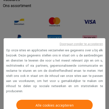
Ons assortiment
Doorgaan zonder te accepteren
Op onze sites en applicaties verzamelen we gegevens over u bij elk
bezoek. Deze gegevens stellen ons in staat om u de aanbiedingen
en diensten te leveren die voor u het meest relevant zijn en om u,
Verkoopsvoorwaarden
rechtstreeks of via partners, gepersonaliseerde communicatie en
Privacy
reclame te sturen en om de doeltreffendheid ervan te meten. Het
stelt ons ook in staat om de inhoud van onze sites aan te passen
Disclaimer
aan uw voorkeuren, om het voor u gemakkelijker te maken om
Cookies
inhoud te delen op sociale netwerken en om statistieken te
produceren.
Krëfel NV - Steenstraat 44 - Industriezone 4 "T Sas",
1851 Humbeek, België
Alle cookies accepteren