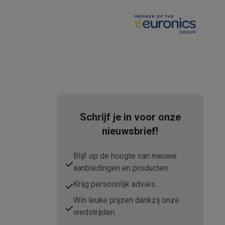
tion accessoires
 accessoires
Racing
Smartphone gaming controllers
Accessoires
Schrijf je in voor onze
nieuwsbrief!
s & GPS trackers
Blijf op de hoogte van nieuwe
aanbiedingen en producten.
Krijg persoonlijk advies.
Win leuke prijzen dankzij onze
 personenweegschalen
Slimme elektrische tandenborstels
Babyf
wedstrijden.