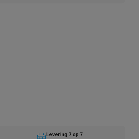
akken
Accessoires
kels
Droogrekken
Levering 7 op 7