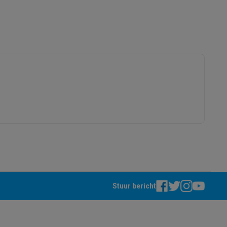
alaxy Fold8
alaxy Flip8 & Fold8 (Ultra) hoesjes
lers
Stuur bericht