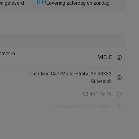
en geleverd
Levering zaterdag en zondag
emer in
MIELE
Thermometers
Accessoires
Duitsland Carl-Miele-Straße 29 33332
Gütersloh
02 451 16 16
contact@miele-support.be