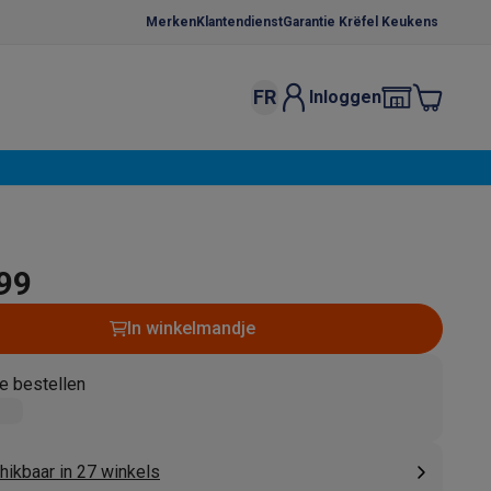
Merken
Klantendienst
Garantie Krëfel Keukens
FR
Inloggen
kels
Droogrekken
s
 microgolfovens
Inbouw wasmachines
ten
,99
In winkelmandje
e bestellen
o
Koffiezetapparaten
Koffie, capsules & pads
Accessoires
hikbaar in 27 winkels