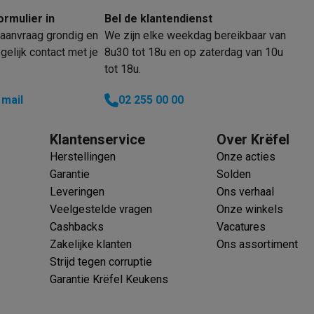
oftware
ormulier in
Bel de klantendienst
n
Muismatten
Overige accessoires
aanvraag grondig en
We zijn elke weekdag bereikbaar van
elijk contact met je
8u30 tot 18u en op zaterdag van 10u
on controllers
Playstation headsets
Playstation VR-brillen
Playsta
tot 18u.
do Switch controllers
Nintendo Switch headsets
Nintendo Switch
cessoires
 mail
02 255 00 00
ing muizen
Gaming toetsenborden
PC gaming controllers
stoelen
Gaming desks
Gaming TV
Gaming monitors
VR brillen
Sim 
Klantenservice
Over Krëfel
Herstellingen
Onze acties
ders
Garantie
Solden
che steps accessoires
GPS accessoires
Leveringen
Ons verhaal
men
Bewegingsdetectoren
Slimme deurbellen
Rookmelders
AirTag
Veelgestelde vragen
Onze winkels
Cashbacks
Vacatures
Voice assistant
Weerstations
Zakelijke klanten
Ons assortiment
r
Apple TV
Batterijen & opladers
Stekkers & adapters
Strijd tegen corruptie
spressomachines
Slimme ovens
Slimme keukenrobots
Garantie Krëfel Keukens
roogkasten
Slimme luchtbehandeling
Slimme stofzuigers
Slimme