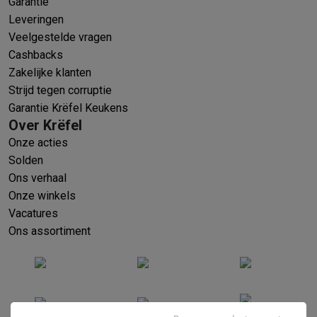
Garantie
Leveringen
Veelgestelde vragen
Cashbacks
Zakelijke klanten
Strijd tegen corruptie
Garantie Krëfel Keukens
Over Krëfel
Onze acties
Solden
Ons verhaal
Onze winkels
Vacatures
Ons assortiment