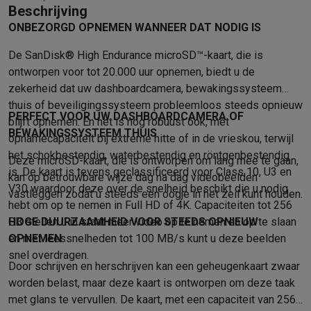
Beschrijving
Mondhygiëne
Elektrische tandenborstels
Opzetborstels
Waterf
ONBEZORGD OPNEMEN WANNEER DAT NODIG IS
Scheren
Elektrische scheerapparaten
Baardtrimmers
Multigroo
Lichaamsontharing
IPL ontharing
Epilators
Ladyshaves
De SanDisk® High Endurance microSD™-kaart, die is
Beauty
Gelaatsverzorging
LED Maskers
Spiegels
Hand & voetve
ontworpen voor tot 20.000 uur opnemen, biedt u de
Massage
Voetmassage
Massagestoelen
Nek & schoudermass
zekerheid dat uw dashboardcamera, bewakingssysteem
Gezondheid
Personenweegschalen
Bloeddrukmeters
Elektrosti
thuis of beveiligingssysteem probleemloos steeds opnieuw
PERFECT VOOR UW DASHBOARDCAMERA OF
Voor de baby
Babyfoons
Borstkolven
Flessenwarmers
Aerosols
blijft opnemen. En het is nog robuust ook, met
BEWAKINGSSYSTEEM THUIS
TV, audio & foto
opnamecapaciteit bij extreme hitte of in de vrieskou, terwijl
TV & beamers
TV
TV's met soundbar
2026 TV
LG TV
Samsung TV
het schokbestendig, waterbestendig en röntgenbestendig
Deze microSD-kaart, die is ontworpen om lang mee te gaan,
is. De kaart is tevens geclassificeerd voor Class 10, U3 en
Randapparatuur TV
Soundbars
Home cinema
Versterkers
Medias
kan op betrouwbare wijze dag na dag videobeelden
V30 waardoor deze over de snelheid beschikt die u nodig
Hoofdtelefoons & oortjes
Koptelefoons
Draadloze koptelefoo
vastleggen zodat u steeds een oogje in het zeil kunt houden.
hebt om op te nemen in Full HD of 4K. Capaciteiten tot 256
Speakers
Speakers
Bluetooth speakers
Smart speakers
Party s
GB stellen u in staat meer video op te nemen en op te slaan
HOGE DUURZAAMHEID VOOR STEEDS OPNIEUW
Muziek in huis
Radio's & wekkers
Platenspelers
Hifi-ketens
en met leessnelheden tot 100 MB/s kunt u deze beelden
OPNEMEN
Navigatie
Dashcams
GPS
Coyote
GPS accessoires
snel overdragen.
TV & audio accessoires
Steunen
Kabels
Draagbare mediaspele
Door schrijven en herschrijven kan een geheugenkaart zwaar
Fototoestellen
Digitale camera's
Instant camera's
Canon camera'
worden belast, maar deze kaart is ontworpen om deze taak
Video
GoPro
Action cams
Drones
Camcorder
met glans te vervullen. De kaart, met een capaciteit van 256