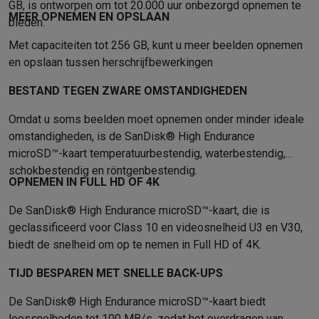
Foto accessoires
Cameratassen
Flitsers & filters
SD-kaarten
Sta
GB, is ontworpen om tot 20.000 uur onbezorgd opnemen te
MEER OPNEMEN EN OPSLAAN
Telefonie & smartwatches
bieden.
GSM's
Smartphones
Apple iPhone
Samsung smartphones
GSM’s
Met capaciteiten tot 256 GB, kunt u meer beelden opnemen
Refurbished
Refurbished smartphones
BuyBack
en opslaan tussen herschrijfbewerkingen
GSM bescherming
iPhone hoesjes
Samsung hoesjes
Alle hoesj
Smartwatches
Smartwatches
Activity Trackers
Bandjes
Opladers
BESTAND TEGEN ZWARE OMSTANDIGHEDEN
GSM opladers
Opladers en kabels
Draadloze opladers
USB-C k
Omdat u soms beelden moet opnemen onder minder ideale
GSM accessoires
AirTags & GPS trackers
Draadloze oortjes
GS
omstandigheden, is de SanDisk® High Endurance
Vaste telefoons
Vaste telefoons
Walkie talkies
Babyfoons
microSD™-kaart temperatuurbestendig, waterbestendig,
Computers & tablets
schokbestendig en röntgenbestendig.
Computers
Laptops
Gaming laptops
Apple MacBook
Windows la
OPNEMEN IN FULL HD OF 4K
Randapparatuur IT
Muizen
Toetsenborden
Webcams
PC speaker
De SanDisk® High Endurance microSD™-kaart, die is
Tablets & e-readers
Tablets
Apple iPad
Samsung Galaxy Tab
Tab
geclassificeerd voor Class 10 en videosnelheid U3 en V30,
Printen
Printers
Inktpatronen & papier
Cricut
biedt de snelheid om op te nemen in Full HD of 4K.
Netwerk & wifi
Routers & access points
Powerline & Wi-Fi adap
Geheugen & opslag
Externe harde schijven
SSD
USB-sticks
SD-k
TIJD BESPAREN MET SNELLE BACK-UPS
Software
Windows & Microsoft Office
Anti-Virus
Overige softwa
De SanDisk® High Endurance microSD™-kaart biedt
Toebehoren IT
Opladers & kabels
Tassen & sleeves
Steunen
Mu
leessnelheden tot 100 MB/s, zodat het overdragen van