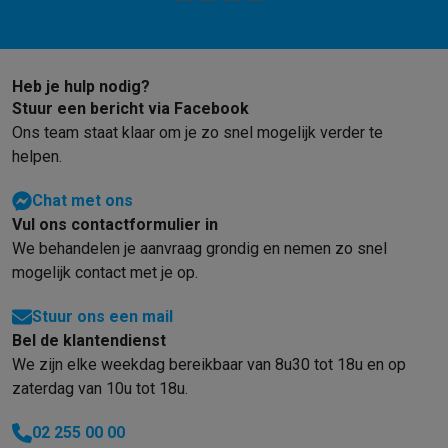
Info ecocheques
Alle eco producten
Alle eco promoties
Refurbished
Refurbished smartphones
Refurbished tablets
Refurbished lap
Huishouden
Heb je hulp nodig?
Wasmachines met ecocheques
Droogkasten met ecocheques
Stuur een bericht via Facebook
Kleine keukentoestellen
Ons team staat klaar om je zo snel mogelijk verder te
Kleine keukentoestellen met ecocheques
Koffiemachines met
helpen.
Grote keukentoestellen
Vaatwassers met ecocheques
Koelkasten met ecocheques
Die
Chat met ons
Airco
Vul ons contactformulier in
Airco's met ecocheques
We behandelen je aanvraag grondig en nemen zo snel
TV & audio
mogelijk contact met je op.
TV met ecocheques
Bluetooth speakers met ecocheques
Kopt
Stuur ons een mail
Multimedia & telefonie
Bel de klantendienst
Smartphones met ecocheques
Tablets met ecocheques
Laptop
We zijn elke weekdag bereikbaar van 8u30 tot 18u en op
Transport
zaterdag van 10u tot 18u.
Elektrische steps met ecocheques
Eco initiatieven
02 255 00 00
Impact
Energie besparen
Recycleer je oud elektro