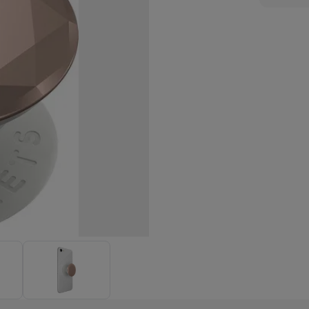
enders
Soepmakers
Hakmolens
Accessoires
kokers
Kookrobots
Pastamachines
Opzetkookplaten
Accessoires
i
Pizzamakers
Accessoires
barbecues
Accessoires
nen
Waterfilterpatronen
Ijsblokjesmachines
toestellen
Keukengerei & gadgets
verse desserten
oires
Sledestofzuigers
Handstofzuigers
Bouwstofzuigers
Stofzuigerz
adrobots
Robot ramenwassers
Hogedrukreinigers
Ruitenwassers
Dweilsystemen
Accessoires
e strijkplanken
Strijkplanken
Accessoires
es
ntvochtigers
Weerstations
en droogkast sets
Was-droogcombinaties
Tussenkaders en sok