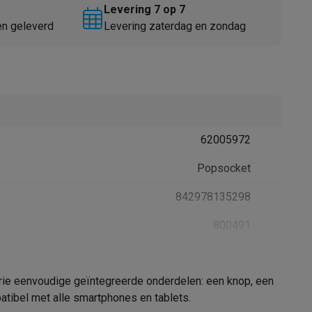
Levering 7 op 7
en geleverd
Levering zaterdag en zondag
62005972
Thermometers
Accessoires
Popsocket
842978135298
800491
drie eenvoudige geïntegreerde onderdelen: een knop, een
patibel met alle smartphones en tablets.