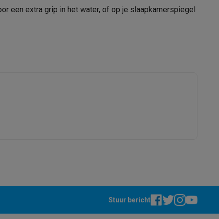
or een extra grip in het water, of op je slaapkamerspiegel
alaxy Fold8
alaxy Flip8 & Fold8 (Ultra) hoesjes
lers
Stuur bericht