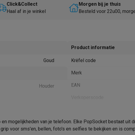
Huisdierverzorging
GPS trackers dieren
Click&Collect
Morgen bij je thuis
Haal af in je winkel
Besteld voor 22u00, morg
tels
Multistylers
Krulspelden
terflossers
groomers
Tondeuses
Scheerkoppen
Accessoires
etverzorging
Accessoires
Product informatie
massage
Massage guns
Goud
Krëfel code
rostimulatie apparaten
Bloedcirculatie apparaten
Infraroodlampen
sols
Luchtbevochtigers
Merk
g TV
TCL TV
TV steunen
Beamers
EAN
Houder
diastreamers
DVD & Blu-Ray spelers
Verkoperscode
efoons
Oortjes
Draadloze oortjes
Sportoortjes
ty speakers
s
 en mogelijkheden van je telefoon. Elke PopSocket bestaat uit 
rip voor sms'en, bellen, foto's en selfies te bekijken en is com
pelers
Audio accessoires