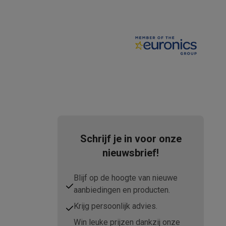
tion accessoires
 accessoires
Racing
Smartphone gaming controllers
Accessoires
Schrijf je in voor onze
s & GPS trackers
nieuwsbrief!
Blijf op de hoogte van nieuwe
aanbiedingen en producten.
 personenweegschalen
Slimme elektrische tandenborstels
Babyf
Krijg persoonlijk advies.
Win leuke prijzen dankzij onze