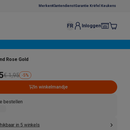
Merken
Klantendienst
Garantie Krëfel Keukens
FR
Inloggen
kels
Droogrekken
s
 microgolfovens
Inbouw wasmachines
nd Rose Gold
ten
5
€ 1,95
-
5
%
In winkelmandje
e bestellen
o
Koffiezetapparaten
Koffie, capsules & pads
Accessoires
hikbaar in 5 winkels