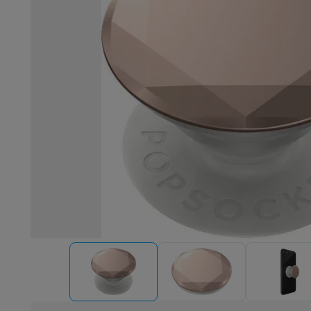
Robots & mixers
Keukenmachines
Keukenrobots
Mixers
Bl
Koken & stomen
Multicookers
Rijst- en stoomkokers
Water
Fun cooking
Gourmet toestellen
Fondue
Raclette
TeppanYak
Barbecues
Elektrische barbecues
Houtskoolbarbecues
Gas
Koude dranken
Juicers
Bruiswatermachines
Waterfilterkan
Kookgerei
Pannen
Kookpotten
Keukenweegschalen
Vacuüm
Desserts
Wafelijzers
Ijsmachines
Pannenkoekenmakers
Di
Smart garden
Binnentuin
Kruiden
Compost machines
Access
Huishouden & airco
Stofzuigen
Stofzuigers
Robotstofzuigers
Steelstofzuigers
Robots
Robotstofzuigers
Dweilrobots
Robotmaaiers
Zwemb
Schoonmaken
Vloerreinigers
Stoomreinigers
Tapijtreinigers
Strijken
Stoomgenerators
Strijkijzers
Kledingstomers
Actiev
Naaien
Naaimachines
Accessoires
Verkoelen
Mobiele airco’s
Aircoolers
Ventilators
Accessoir
Luchtbehandeling
Luchtreinigers
Luchtbevochtigers
Luchto
Verwarmen
Elektrische verwarming
Elektrische dekens
Wassen & drogen
Wasmachines
Droogkasten
Wasmachine 