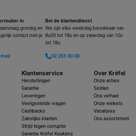
oftware
n
Muismatten
Overige accessoires
ormulier in
Bel de klantendienst
on controllers
Playstation headsets
Playstation VR-brillen
Playsta
aanvraag grondig en
We zijn elke weekdag bereikbaar van
do Switch controllers
Nintendo Switch headsets
Nintendo Switch
elijk contact met je
8u30 tot 18u en op zaterdag van 10u
cessoires
tot 18u.
ing muizen
Gaming toetsenborden
PC gaming controllers
stoelen
Gaming desks
Gaming TV
Gaming monitors
VR brillen
Sim 
 mail
02 255 00 00
ders
Klantenservice
Over Krëfel
che steps accessoires
GPS accessoires
Herstellingen
Onze acties
men
Bewegingsdetectoren
Slimme deurbellen
Rookmelders
AirTag
Garantie
Solden
Leveringen
Ons verhaal
Voice assistant
Weerstations
Veelgestelde vragen
Onze winkels
r
Apple TV
Batterijen & opladers
Stekkers & adapters
Cashbacks
Vacatures
spressomachines
Slimme ovens
Slimme keukenrobots
Zakelijke klanten
Ons assortiment
roogkasten
Slimme luchtbehandeling
Slimme stofzuigers
Slimme
Strijd tegen corruptie
Garantie Krëfel Keukens