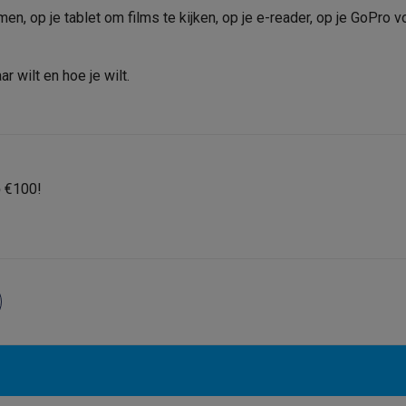
era's
Nikon camera's
Lenzen
, op je tablet om films te kijken, op je e-reader, op je GoPro vo
en
Statieven & tripods
Action cam accessoires
 wilt en hoe je wilt.
SM’s met toetsen
Refurbished smartphones
iPhone 17
Samsung G
hoesjes
Screenprotectors
iPhone 17 Hoesjes
Galaxy S26 hoesjes
G
ders
-C kabels
Lightning kabels
Powerbanks
p
€100!
es
GSM houders auto
Micro SD-kaarten
Overige accessoires
s laptops
Copilot+ pc
Chromebooks
Monitors
Desktops
akers
PC headsets
Microfoons
Docking stations
Externe DVD spe
b
Tablethoezen
E-readers
Accessoires
 adapters
Mesh Wi-Fi
Switches
Netwerkkabels
SD-kaarten
CD's & DVD's