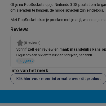
Fototoestellen
Digitale camera's
Instant camera's
Canon cam
Of je nu PopSockets op je Nintendo 3DS plaatst om te gamen
Video
GoPro
Action cams
Drones
Camcorder
om sieraden te hangen, de mogelijkheden zijn eindeloos.
Foto accessoires
Cameratassen
Flitsers & filters
SD-kaart
Telefonie & smartwatches
Met PopSockets kan je pronken met je stijl, wanneer je maar
GSM's
Smartphones
Apple iPhone
Samsung smartphones
G
Reviews
Refurbished
Refurbished smartphones
BuyBack
GSM bescherming
iPhone hoesjes
Samsung hoesjes
Alle 
Smartwatches
Smartwatches
Activity Trackers
Bandjes
Opla
(0 reviews)
GSM opladers
Opladers en kabels
Draadloze opladers
USB
Schrijf zelf een review en
maak maandelijks kans o
GSM accessoires
AirTags & GPS trackers
Draadloze oortj
Log in om een review te kunnen schrijven, bedankt!
Vaste telefoons
Vaste telefoons
Walkie talkies
Babyfoons
Inloggen
Computers & tablets
Info van het merk
Computers
Laptops
Gaming laptops
Apple MacBook
Window
Randapparatuur IT
Muizen
Toetsenborden
Webcams
PC spe
Klik hier voor meer informatie over dit product
Tablets & e-readers
Tablets
Apple iPad
Samsung Galaxy Ta
Printen
Printers
Inktpatronen & papier
Cricut
Netwerk & wifi
Routers & access points
Powerline & Wi-Fi
Geheugen & opslag
Externe harde schijven
SSD
USB-sticks