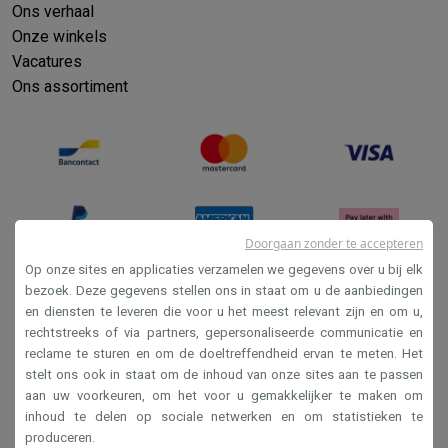
Ons verhaal
Onze winkels
Vacatures
Ons assortiment
Doorgaan zonder te accepteren
Op onze sites en applicaties verzamelen we gegevens over u bij elk
bezoek. Deze gegevens stellen ons in staat om u de aanbiedingen
en diensten te leveren die voor u het meest relevant zijn en om u,
Verkoopsvoorwaarden
rechtstreeks of via partners, gepersonaliseerde communicatie en
Privacy
reclame te sturen en om de doeltreffendheid ervan te meten. Het
stelt ons ook in staat om de inhoud van onze sites aan te passen
Disclaimer
aan uw voorkeuren, om het voor u gemakkelijker te maken om
Cookies
inhoud te delen op sociale netwerken en om statistieken te
produceren.