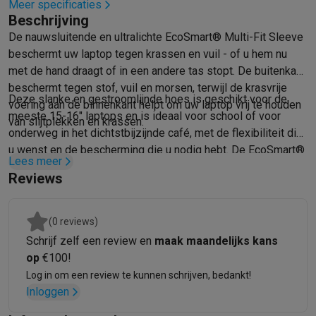
Meer specificaties
Mondhygiëne
Elektrische tandenborstels
Opzetborstels
Waterf
Beschrijving
Scheren
Elektrische scheerapparaten
Baardtrimmers
Multigroo
De nauwsluitende en ultralichte EcoSmart® Multi-Fit Sleeve
Lichaamsontharing
IPL ontharing
Epilators
Ladyshaves
beschermt uw laptop tegen krassen en vuil - of u hem nu
Beauty
Gelaatsverzorging
LED Maskers
Spiegels
Hand & voetve
met de hand draagt of in een andere tas stopt. De buitenkant
Massage
Voetmassage
Massagestoelen
Nek & schoudermass
beschermt tegen stof, vuil en morsen, terwijl de krasvrije
Deze slanke en gestroomlijnde hoes is geschikt voor de
Gezondheid
Personenweegschalen
Bloeddrukmeters
Elektrosti
voering aan de binnenkant helpt om uw laptop vrij te houden
meeste 15-16" laptops en is ideaal voor school of voor
van slijtplekken en krassen.
Voor de baby
Babyfoons
Borstkolven
Flessenwarmers
Aerosols
onderweg in het dichtstbijzijnde café, met de flexibiliteit die
TV, audio & foto
u wenst en de bescherming die u nodig hebt. De EcoSmart®
TV & beamers
TV
TV's met soundbar
2026 TV
LG TV
Samsung TV
Lees meer
hoes is gemaakt van 10 gerecyclede flessen en andere
Randapparatuur TV
Soundbars
Home cinema
Versterkers
Medias
Reviews
biologisch afbreekbare materialen en combineert
Hoofdtelefoons & oortjes
Koptelefoons
Draadloze koptelefoo
hoogwaardige bescherming met een duurzaam ontwerp.
Speakers
Speakers
Bluetooth speakers
Smart speakers
Party s
(0 reviews)
Muziek in huis
Radio's & wekkers
Platenspelers
Hifi-ketens
Schrijf zelf een review en
maak maandelijks kans
Navigatie
Dashcams
GPS
Coyote
GPS accessoires
op
€100!
TV & audio accessoires
Steunen
Kabels
Draagbare mediaspele
Log in om een review te kunnen schrijven, bedankt!
Fototoestellen
Digitale camera's
Instant camera's
Canon camera'
Inloggen
Video
GoPro
Action cams
Drones
Camcorder