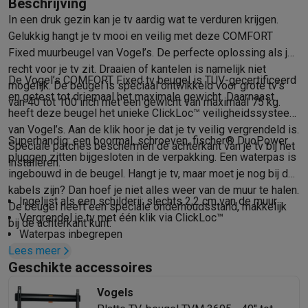
Beschrijving
Mondhygiëne
Elektrische tandenborstels
Opzetborstels
Waterf
In een druk gezin kan je tv aardig wat te verduren krijgen.
Scheren
Elektrische scheerapparaten
Baardtrimmers
Multigroo
Gelukkig hangt je tv mooi en veilig met deze COMFORT
Lichaamsontharing
IPL ontharing
Epilators
Ladyshaves
Fixed muurbeugel van Vogel’s. De perfecte oplossing als je
Beauty
Gelaatsverzorging
LED Maskers
Spiegels
Hand & voetve
recht voor je tv zit. Draaien of kantelen is namelijk niet
De Vogel’s COMFORT Fixed tv beugel is TÜV-gecertificeerd
Massage
Voetmassage
Massagestoelen
Nek & schoudermass
mogelijk. De beugel is speciaal ontwikkeld voor grote tv’s
en getest tot driemaal het maximale gewicht. Daarnaast
Gezondheid
Personenweegschalen
Bloeddrukmeters
Elektrosti
van 40 tot 100 inch met een gewicht van maximaal 75 kg.
heeft deze beugel het unieke ClickLoc™ veiligheidssysteem
Voor de baby
Babyfoons
Borstkolven
Flessenwarmers
Aerosols
van Vogel’s. Aan de klik hoor je dat je tv veilig vergrendeld is.
TV, audio & foto
Superhandig: een boormal, schroeven, fischer® DuoPower
Speciale patches beschermen de achterkant van je tv bij het
TV & beamers
TV
TV's met soundbar
2026 TV
LG TV
Samsung TV
pluggen zitten bijgesloten in de verpakking. Een waterpas is
installeren.
Randapparatuur TV
Soundbars
Home cinema
Versterkers
Medias
ingebouwd in de beugel. Hangt je tv, maar moet je nog bij de
Hoofdtelefoons & oortjes
Koptelefoons
Draadloze koptelefoo
kabels zijn? Dan hoef je niet alles weer van de muur te halen.
Ingelijst als een schilderij: slechts 2,2 cm van de muur
Speakers
Speakers
Bluetooth speakers
Smart speakers
Party s
De beugel heeft een speciale onderhoudsstand, makkelijk
Vergrendel je tv met één klik via ClickLoc™
Muziek in huis
Radio's & wekkers
Platenspelers
Hifi-ketens
bij de achterkant kunt.
Waterpas inbegrepen
Navigatie
Dashcams
GPS
Coyote
GPS accessoires
Lees meer
Beschermende tv-patches - Bescherm de achterkant van
TV & audio accessoires
Steunen
Kabels
Draagbare mediaspele
Geschikte accessoires
je tv met zachte beschermende patches
Fototoestellen
Digitale camera's
Instant camera's
Canon camera'
Gemakkelijke toegang tot de kabels
Video
GoPro
Action cams
Drones
Camcorder
Vogels