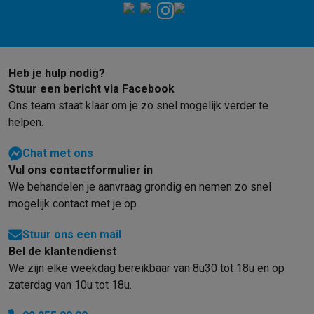
Refurbished
Refurbished smartphones
Refurbished tablets
Refurbished lap
Huishouden
Wasmachines met ecocheques
Droogkasten met ecocheques
Kleine keukentoestellen
Heb je hulp nodig?
Kleine keukentoestellen met ecocheques
Koffiemachines met
Stuur een bericht via Facebook
Grote keukentoestellen
Ons team staat klaar om je zo snel mogelijk verder te
Vaatwassers met ecocheques
Koelkasten met ecocheques
Die
helpen.
Airco
Chat met ons
Airco's met ecocheques
Vul ons contactformulier in
TV & audio
We behandelen je aanvraag grondig en nemen zo snel
TV met ecocheques
Bluetooth speakers met ecocheques
Kopt
mogelijk contact met je op.
Multimedia & telefonie
Smartphones met ecocheques
Tablets met ecocheques
Laptop
Stuur ons een mail
Transport
Bel de klantendienst
Elektrische steps met ecocheques
We zijn elke weekdag bereikbaar van 8u30 tot 18u en op
Eco initiatieven
zaterdag van 10u tot 18u.
Impact
Energie besparen
Recycleer je oud elektro
Info & acties