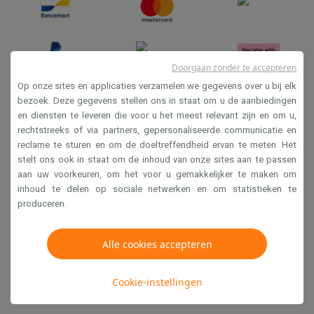
Doorgaan zonder te accepteren
Op onze sites en applicaties verzamelen we gegevens over u bij elk
bezoek. Deze gegevens stellen ons in staat om u de aanbiedingen
en diensten te leveren die voor u het meest relevant zijn en om u,
Verkoopsvoorwaarden
rechtstreeks of via partners, gepersonaliseerde communicatie en
Privacy
reclame te sturen en om de doeltreffendheid ervan te meten. Het
stelt ons ook in staat om de inhoud van onze sites aan te passen
Disclaimer
aan uw voorkeuren, om het voor u gemakkelijker te maken om
Cookies
inhoud te delen op sociale netwerken en om statistieken te
produceren.
Krëfel NV - Steenstraat 44 - Industriezone 4 "T Sas",
1851 Humbeek, België
Alle cookies accepteren
BTW BE 0400.673.544
Cookie-instellingen
Copyright 2026