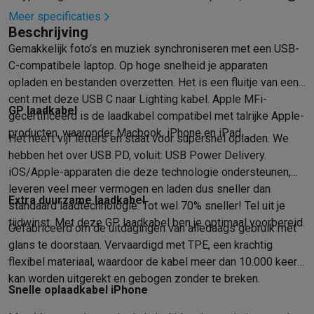
Mondhygiëne
Elektrische tandenborstels
Opzetborstels
Waterf
Meer specificaties
Beschrijving
Scheren
Elektrische scheerapparaten
Baardtrimmers
Multigroo
Gemakkelijk foto’s en muziek synchroniseren met een USB-
Lichaamsontharing
IPL ontharing
Epilators
Ladyshaves
C-compatibele laptop. Op hoge snelheid je apparaten
Beauty
Gelaatsverzorging
LED Maskers
Spiegels
Hand & voetve
opladen en bestanden overzetten. Het is een fluitje van een
Massage
Voetmassage
Massagestoelen
Nek & schoudermass
cent met deze USB C naar Lighting kabel. Apple MFi-
Gezondheid
Personenweegschalen
Bloeddrukmeters
Elektrosti
GP laadkabel
gecertificeerd is de laadkabel compatibel met talrijke Apple-
Voor de baby
Babyfoons
Borstkolven
Flessenwarmers
Aerosols
producten, waaronder Macbook, iPhone en iPad.
Het heeft vijf letters en staat voor supersnel opladen. We
TV, audio & foto
hebben het over USB PD, voluit: USB Power Delivery.
TV & beamers
TV
TV's met soundbar
2026 TV
LG TV
Samsung TV
iOS/Apple-apparaten die deze technologie ondersteunen,
Randapparatuur TV
Soundbars
Home cinema
Versterkers
Medias
leveren veel meer vermogen en laden dus sneller dan
Hoofdtelefoons & oortjes
Koptelefoons
Draadloze koptelefoo
Extra duurzame laadkabel
standaard laadtechnologie. Tot wel 70% sneller! Tel uit je
Speakers
Speakers
Bluetooth speakers
Smart speakers
Party s
tijdwinst. Met deze GP laadkabel ben je optimaal voorbereid.
Muziek in huis
Radio's & wekkers
Platenspelers
Hifi-ketens
Gefabriceerd om de uitdagingen van alledaags gebruik met
Navigatie
Dashcams
GPS
Coyote
GPS accessoires
glans te doorstaan. Vervaardigd met TPE, een krachtig
TV & audio accessoires
Steunen
Kabels
Draagbare mediaspele
flexibel materiaal, waardoor de kabel meer dan 10.000 keer
kan worden uitgerekt en gebogen zonder te breken.
Fototoestellen
Digitale camera's
Instant camera's
Canon camera'
Snelle oplaadkabel iPhone
Video
GoPro
Action cams
Drones
Camcorder