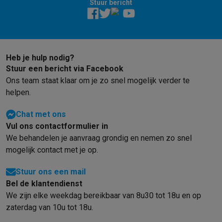
Gaming
Stuur bericht
PlayStation
PlayStation 5
PS5 games
PS4 games
Playstation co
Nintendo
Nintendo Switch 2
Nintendo Switch games
Nintendo Sw
Xbox
Xbox games
Xbox controllers
Xbox headsets
Xbox access
PC gaming
Gaming laptops
Gaming PC
Gaming monitors
Gaming
Heb je hulp nodig?
Gaming setup
Gaming headsets
Gaming microfoons
Gamingstoe
Stuur een bericht via Facebook
Smart home & devices
Ons team staat klaar om je zo snel mogelijk verder te
Smartwatches
Smartwatches
Activity Trackers
Bandjes
Opladers
helpen.
Mobiliteit
Elektrische steps
Dashcams
GPS
Coyote
Elektrische 
Veiligheid & bescherming
Bewakingscamera's
Alarmsystemen
B
Chat met ons
Contactloos betalen
Betaalterminals
Accessoires SumUp
Vul ons contactformulier in
Omgeving & comfort
Verlichting
Plug & play zonnepanelen
Voice
We behandelen je aanvraag grondig en nemen zo snel
Entertainment
Smart TV
Smart speakers
Google TV Streamer
App
mogelijk contact met je op.
Keuken
Slimme koelkasten
Slimme vaatwassers
Slimme espre
Stuur ons een mail
Huishouden & gezondheid
Slimme wasmachines
Slimme droog
Bel de klantendienst
Eco producten
We zijn elke weekdag bereikbaar van 8u30 tot 18u en op
Ecocheques
zaterdag van 10u tot 18u.
Info ecocheques
Alle eco producten
Alle eco promoties