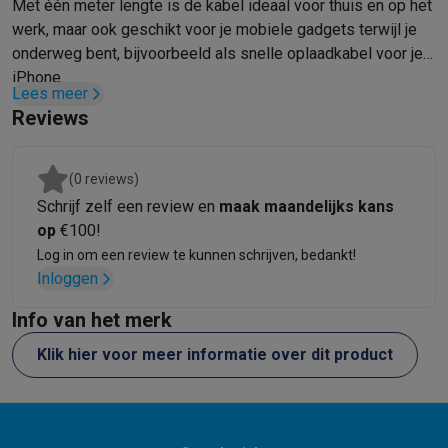
Foto accessoires
Cameratassen
Flitsers & filters
SD-kaarten
Sta
Met één meter lengte is de kabel ideaal voor thuis en op het
Telefonie & smartwatches
werk, maar ook geschikt voor je mobiele gadgets terwijl je
GSM's
Smartphones
Apple iPhone
Samsung smartphones
GSM’s
onderweg bent, bijvoorbeeld als snelle oplaadkabel voor je
Refurbished
Refurbished smartphones
BuyBack
iPhone.
Lees meer
GSM bescherming
iPhone hoesjes
Samsung hoesjes
Alle hoesj
Reviews
Smartwatches
Smartwatches
Activity Trackers
Bandjes
Opladers
GSM opladers
Opladers en kabels
Draadloze opladers
USB-C k
GSM accessoires
AirTags & GPS trackers
Draadloze oortjes
GS
(0 reviews)
Vaste telefoons
Vaste telefoons
Walkie talkies
Babyfoons
Schrijf zelf een review en
maak maandelijks kans
Computers & tablets
op
€100!
Computers
Laptops
Gaming laptops
Apple MacBook
Windows la
Log in om een review te kunnen schrijven, bedankt!
Randapparatuur IT
Muizen
Toetsenborden
Webcams
PC speaker
Inloggen
Tablets & e-readers
Tablets
Apple iPad
Samsung Galaxy Tab
Tab
Info van het merk
Printen
Printers
Inktpatronen & papier
Cricut
Netwerk & wifi
Routers & access points
Powerline & Wi-Fi adap
Klik hier voor meer informatie over dit product
Geheugen & opslag
Externe harde schijven
SSD
USB-sticks
SD-k
Software
Windows & Microsoft Office
Anti-Virus
Overige softwa
Toebehoren IT
Opladers & kabels
Tassen & sleeves
Steunen
Mu