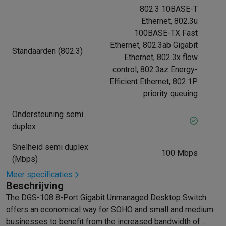
802.3 10BASE-T
Mondhygiëne
Elektrische tandenborstels
Opzetborstels
Waterf
Ethernet, 802.3u
Scheren
Elektrische scheerapparaten
Baardtrimmers
Multigroo
100BASE-TX Fast
Lichaamsontharing
IPL ontharing
Epilators
Ladyshaves
Ethernet, 802.3ab Gigabit
Beauty
Gelaatsverzorging
LED Maskers
Spiegels
Hand & voetve
Standaarden (802.3)
Ethernet, 802.3x flow
Massage
Voetmassage
Massagestoelen
Nek & schoudermass
control, 802.3az Energy-
Gezondheid
Personenweegschalen
Bloeddrukmeters
Elektrosti
Efficient Ethernet, 802.1P
Voor de baby
Babyfoons
Borstkolven
Flessenwarmers
Aerosols
priority queuing
TV, audio & foto
TV & beamers
TV
TV's met soundbar
2026 TV
LG TV
Samsung TV
Ondersteuning semi
Randapparatuur TV
Soundbars
Home cinema
Versterkers
Medias
duplex
Hoofdtelefoons & oortjes
Koptelefoons
Draadloze koptelefoo
Snelheid semi duplex
Speakers
Speakers
Bluetooth speakers
Smart speakers
Party s
100 Mbps
(Mbps)
Muziek in huis
Radio's & wekkers
Platenspelers
Hifi-ketens
Meer specificaties
Navigatie
Dashcams
GPS
Coyote
GPS accessoires
Beschrijving
TV & audio accessoires
Steunen
Kabels
Draagbare mediaspele
The DGS-108 8-Port Gigabit Unmanaged Desktop Switch
Fototoestellen
Digitale camera's
Instant camera's
Canon camera'
offers an economical way for SOHO and small and medium
Video
GoPro
Action cams
Drones
Camcorder
businesses to benefit from the increased bandwidth of