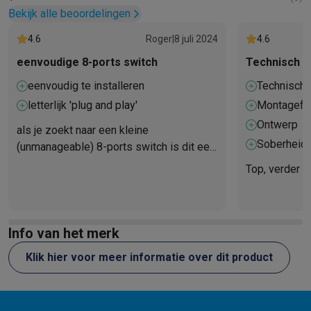
Info ecocheques
Alle eco producten
Alle eco promoties
Bekijk alle beoordelingen
Refurbished
Refurbished smartphones
Refurbished tablets
Refurbished lap
4.6
Roger
|
8 juli 2024
4.6
Huishouden
eenvoudige 8-ports switch
Technisch t
Wasmachines met ecocheques
Droogkasten met ecocheques
eenvoudig te installeren
Technische
Kleine keukentoestellen
Kleine keukentoestellen met ecocheques
Koffiemachines met
letterlijk 'plug and play'
Montagefac
Grote keukentoestellen
Ontwerp
als je zoekt naar een kleine
Vaatwassers met ecocheques
Koelkasten met ecocheques
Die
Soberheid
(unmanageable) 8-ports switch is dit een
Airco
goede keuze
Top, verder n
Airco's met ecocheques
TV & audio
TV met ecocheques
Bluetooth speakers met ecocheques
Kopt
Multimedia & telefonie
Info van het merk
Smartphones met ecocheques
Tablets met ecocheques
Laptop
Transport
Klik hier voor meer informatie over dit product
Elektrische steps met ecocheques
Eco initiatieven
Impact
Energie besparen
Recycleer je oud elektro