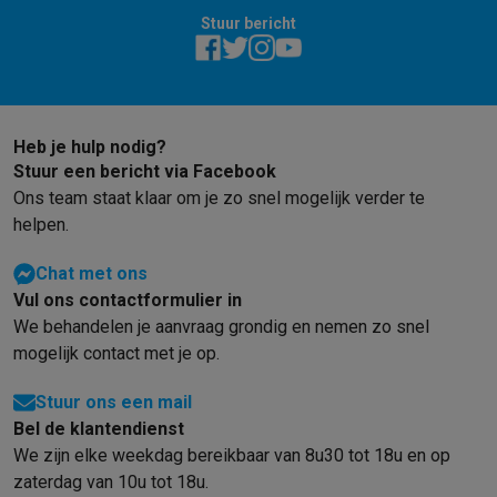
Info & acties
Stuur bericht
Solden
Alle soldendeals
Solden op groot elektro
Solden op klein
Acties
Deals van het moment
Promoties
Cashbacks
Solden
Black
Daarom Krëfel
Gratis levering
Laagste prijsgarantie
Persoonlijke
Installatie aan huis
Groot elektro installatie
Inbouw installatie
TV 
Heb je hulp nodig?
Betalingsmogelijkheden
Gift card
Ecocheques
Kopen op afbetal
Stuur een bericht via Facebook
Klantenservice
Herstelling van je toestel
Controleer jouw leveri
Ons team staat klaar om je zo snel mogelijk verder te
Groot elektro & inbouw
Vind jouw ideale wasmachine
Welke kook
helpen.
Klein elektro
Beauty & gezondheid
Huishouden
Keuken
Meer...
Beeld & Geluid
Kies jouw ideale TV
Een speaker voor elke situa
Chat met ons
Sport & Ontspanning
Hoe kies je een smartwatch?
Hoe kies je 
Vul ons contactformulier in
We behandelen je aanvraag grondig en nemen zo snel
Outlet
mogelijk contact met je op.
Outlet
Alle outlet deals
Outlet multimedia & telefonie
Outlet groo
Stuur ons een mail
Bel de klantendienst
We zijn elke weekdag bereikbaar van 8u30 tot 18u en op
zaterdag van 10u tot 18u.