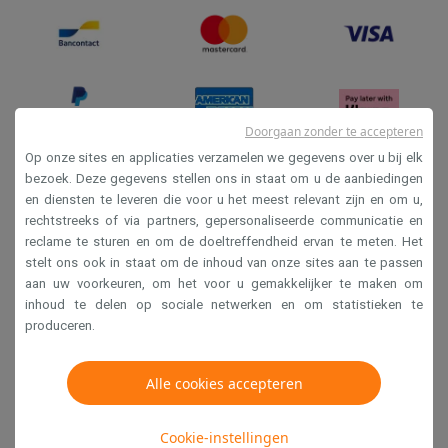
Doorgaan zonder te accepteren
Op onze sites en applicaties verzamelen we gegevens over u bij elk
bezoek. Deze gegevens stellen ons in staat om u de aanbiedingen
Verkoopsvoorwaarden
en diensten te leveren die voor u het meest relevant zijn en om u,
rechtstreeks of via partners, gepersonaliseerde communicatie en
Privacy
reclame te sturen en om de doeltreffendheid ervan te meten. Het
Disclaimer
stelt ons ook in staat om de inhoud van onze sites aan te passen
aan uw voorkeuren, om het voor u gemakkelijker te maken om
Cookies
inhoud te delen op sociale netwerken en om statistieken te
produceren.
Krëfel NV - Steenstraat 44 - Industriezone 4 "T Sas",
1851 Humbeek, België
Alle cookies accepteren
BTW BE 0400.673.544
Cookie-instellingen