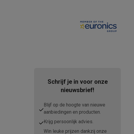
tion accessoires
 accessoires
Racing
Smartphone gaming controllers
Accessoires
Schrijf je in voor onze
s & GPS trackers
nieuwsbrief!
Blijf op de hoogte van nieuwe
aanbiedingen en producten.
Krijg persoonlijk advies.
 personenweegschalen
Slimme elektrische tandenborstels
Babyf
Win leuke prijzen dankzij onze