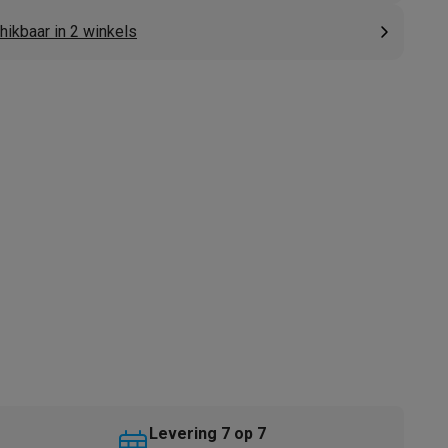
hikbaar in 2 winkels
akken
Accessoires
kels
Droogrekken
Levering 7 op 7