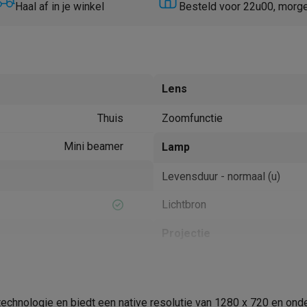
Huisdierverzorging
GPS trackers dieren
Haal af in je winkel
Besteld voor 22u00, morg
tels
Multistylers
Krulspelden
terflossers
groomers
Tondeuses
Scheerkoppen
Accessoires
Lens
etverzorging
Accessoires
Thuis
Zoomfunctie
massage
Massage guns
rostimulatie apparaten
Bloedcirculatie apparaten
Infraroodlampen
Mini beamer
Lamp
sols
Luchtbevochtigers
Levensduur - normaal (u)
g TV
TCL TV
TV steunen
Beamers
Lichtbron
diastreamers
DVD & Blu-Ray spelers
efoons
Oortjes
Draadloze oortjes
Sportoortjes
Projectie
ty speakers
s
Grijs
Beeldresolutie (px)
Helderheid (ANSI-lumen)
pelers
Audio accessoires
chnologie en biedt een native resolutie van 1280 x 720 en ond