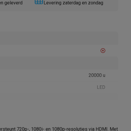
en geleverd
Levering zaterdag en zondag
Thermometers
Accessoires
20000 u
LED
HD (1280 x 720 px) px
90 Lm
ersteunt 720p-, 1080i- en 1080p-resoluties via HDMI. Met