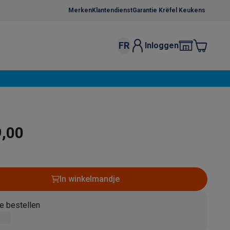
Merken
Klantendienst
Garantie Krëfel Keukens
FR
Inloggen
kels
Droogrekken
s
 microgolfovens
Inbouw wasmachines
ten
9,00
In winkelmandje
o
Koffiezetapparaten
Koffie, capsules & pads
Accessoires
e bestellen