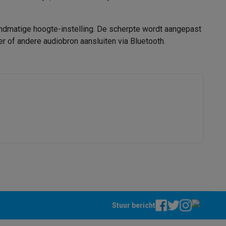
m)
1 m
andmatige hoogte-instelling. De scherpte wordt aangepast
m)
5 m
 of andere audiobron aansluiten via Bluetooth.
16:9
alaxy Fold8
Normal throw
alaxy Flip8 & Fold8 (Ultra) hoesjes
B1172960
RADIOLA
lers
3760340880683
B1172960
Stuur bericht