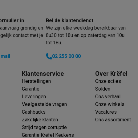
oftware
n
Muismatten
Overige accessoires
ormulier in
Bel de klantendienst
on controllers
Playstation headsets
Playstation VR-brillen
Playsta
aanvraag grondig en
We zijn elke weekdag bereikbaar van
do Switch controllers
Nintendo Switch headsets
Nintendo Switch
elijk contact met je
8u30 tot 18u en op zaterdag van 10u
cessoires
tot 18u.
ing muizen
Gaming toetsenborden
PC gaming controllers
 mail
02 255 00 00
stoelen
Gaming desks
Gaming TV
Gaming monitors
VR brillen
Sim 
ders
Klantenservice
Over Krëfel
che steps accessoires
GPS accessoires
Herstellingen
Onze acties
men
Bewegingsdetectoren
Slimme deurbellen
Rookmelders
AirTag
Garantie
Solden
Leveringen
Ons verhaal
Voice assistant
Weerstations
Veelgestelde vragen
Onze winkels
r
Apple TV
Batterijen & opladers
Stekkers & adapters
Cashbacks
Vacatures
spressomachines
Slimme ovens
Slimme keukenrobots
Zakelijke klanten
Ons assortiment
roogkasten
Slimme luchtbehandeling
Slimme stofzuigers
Slimme
Strijd tegen corruptie
Garantie Krëfel Keukens