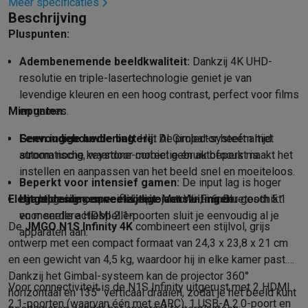
Meer specificaties
Mondhygiëne
Elektrische tandenborstels
Opzetborstels
Waterf
Beschrijving
Scheren
Elektrische scheerapparaten
Baardtrimmers
Multigroo
Pluspunten:
Lichaamsontharing
IPL ontharing
Epilators
Ladyshaves
Adembenemende beeldkwaliteit:
Dankzij 4K UHD-
Beauty
Gelaatsverzorging
LED Maskers
Spiegels
Hand & voetve
resolutie en triple-lasertechnologie geniet je van
Massage
Voetmassage
Massagestoelen
Nek & schoudermass
levendige kleuren en een hoog contrast, perfect voor films
Gezondheid
Personenweegschalen
Bloeddrukmeters
Elektrosti
Minpunten:
en games.
Voor de baby
Babyfoons
Borstkolven
Flessenwarmers
Aerosols
TV, audio & foto
Eenvoudige bediening:
Geen ingebouwde batterij:
Het AI Gimbal-systeem met
De projector heeft altijd
TV & beamers
TV
TV's met soundbar
2026 TV
LG TV
Samsung TV
automatische keystone-correctie en autofocus maakt het
stroom nodig, waardoor mobiel gebruik beperkt is.
Randapparatuur TV
Soundbars
Home cinema
Versterkers
Medias
instellen en aanpassen van het beeld snel en moeiteloos.
Beperkt voor intensief gamen:
De input lag is hoger
Hoofdtelefoons & oortjes
Koptelefoons
Draadloze koptelefoo
Elegant design en veelzijdige aansluitingen
Uitgebreide connectiviteit:
dan bij gaming-specifieke projectoren, minder geschikt
Met Wi-Fi 6, Bluetooth 5.1
Speakers
Speakers
Bluetooth speakers
Smart speakers
Party s
en meerdere HDMI 2.1-poorten sluit je eenvoudig al je
voor snelle actiespellen.
Muziek in huis
Radio's & wekkers
Platenspelers
Hifi-ketens
De
JMGO N1S Infinity 4K
combineert een stijlvol, grijs
apparaten aan.
Navigatie
Dashcams
GPS
Coyote
GPS accessoires
ontwerp met een compact formaat van 24,3 x 23,8 x 21 cm
TV & audio accessoires
Steunen
Kabels
Draagbare mediaspele
en een gewicht van 4,5 kg, waardoor hij in elke kamer past.
Fototoestellen
Digitale camera's
Instant camera's
Canon camera'
Dankzij het Gimbal-systeem kan de projector 360°
Voor connectiviteit is de N1S Infinity uitgerust met 2 HDMI
Video
GoPro
Action cams
Drones
Camcorder
horizontaal en 135° verticaal draaien, zodat je het beeld kunt
2.1-poorten (waarvan één met eARC), 1 USB-A 2.0-poort en