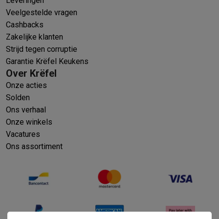
Leveringen
Veelgestelde vragen
Cashbacks
Zakelijke klanten
Strijd tegen corruptie
Garantie Krëfel Keukens
Over Krëfel
Onze acties
Solden
Ons verhaal
Onze winkels
Vacatures
Ons assortiment