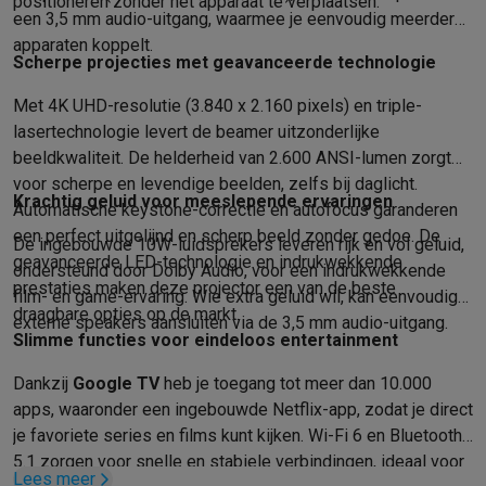
Foto accessoires
Cameratassen
Flitsers & filters
SD-kaarten
Sta
positioneren zonder het apparaat te verplaatsen.
een 3,5 mm audio-uitgang, waarmee je eenvoudig meerdere
Telefonie & smartwatches
apparaten koppelt.
GSM's
Smartphones
Apple iPhone
Samsung smartphones
GSM’s
Scherpe projecties met geavanceerde technologie
Refurbished
Refurbished smartphones
BuyBack
Met 4K UHD-resolutie (3.840 x 2.160 pixels) en triple-
GSM bescherming
iPhone hoesjes
Samsung hoesjes
Alle hoesj
lasertechnologie levert de beamer uitzonderlijke
Smartwatches
Smartwatches
Activity Trackers
Bandjes
Opladers
beeldkwaliteit. De helderheid van 2.600 ANSI-lumen zorgt
GSM opladers
Opladers en kabels
Draadloze opladers
USB-C k
voor scherpe en levendige beelden, zelfs bij daglicht.
GSM accessoires
AirTags & GPS trackers
Draadloze oortjes
GS
Krachtig geluid voor meeslepende ervaringen
Automatische keystone-correctie en autofocus garanderen
Vaste telefoons
Vaste telefoons
Walkie talkies
Babyfoons
een perfect uitgelijnd en scherp beeld zonder gedoe. De
Computers & tablets
De ingebouwde 10W-luidsprekers leveren rijk en vol geluid,
geavanceerde LED-technologie en indrukwekkende
ondersteund door Dolby Audio, voor een indrukwekkende
Computers
Laptops
Gaming laptops
Apple MacBook
Windows la
prestaties maken deze projector een van de beste
film- en game-ervaring. Wie extra geluid wil, kan eenvoudig
Randapparatuur IT
Muizen
Toetsenborden
Webcams
PC speaker
draagbare opties op de markt.
externe speakers aansluiten via de 3,5 mm audio-uitgang.
Tablets & e-readers
Tablets
Apple iPad
Samsung Galaxy Tab
Tab
Slimme functies voor eindeloos entertainment
Printen
Printers
Inktpatronen & papier
Cricut
Netwerk & wifi
Routers & access points
Powerline & Wi-Fi adap
Dankzij
Google TV
heb je toegang tot meer dan 10.000
Geheugen & opslag
Externe harde schijven
SSD
USB-sticks
SD-k
apps, waaronder een ingebouwde Netflix-app, zodat je direct
Software
Windows & Microsoft Office
Anti-Virus
Overige softwa
je favoriete series en films kunt kijken. Wi-Fi 6 en Bluetooth
Toebehoren IT
Opladers & kabels
Tassen & sleeves
Steunen
Mu
5.1 zorgen voor snelle en stabiele verbindingen, ideaal voor
Lees meer