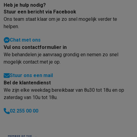
Refurbished
Heb je hulp nodig?
Refurbished smartphones
Refurbished tablets
Refurbished lap
Stuur een bericht via Facebook
Huishouden
Ons team staat klaar om je zo snel mogelijk verder te
Wasmachines met ecocheques
Droogkasten met ecocheques
helpen.
Kleine keukentoestellen
Kleine keukentoestellen met ecocheques
Koffiemachines met
Chat met ons
Grote keukentoestellen
Vul ons contactformulier in
Vaatwassers met ecocheques
Koelkasten met ecocheques
Die
We behandelen je aanvraag grondig en nemen zo snel
Airco
mogelijk contact met je op.
Airco's met ecocheques
TV & audio
Stuur ons een mail
Bel de klantendienst
TV met ecocheques
Bluetooth speakers met ecocheques
Kopt
We zijn elke weekdag bereikbaar van 8u30 tot 18u en op
Multimedia & telefonie
zaterdag van 10u tot 18u.
Smartphones met ecocheques
Tablets met ecocheques
Laptop
Transport
02 255 00 00
Elektrische steps met ecocheques
Eco initiatieven
Impact
Energie besparen
Recycleer je oud elektro
Info & acties