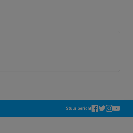
alaxy Fold8
alaxy Flip8 & Fold8 (Ultra) hoesjes
lers
Stuur bericht