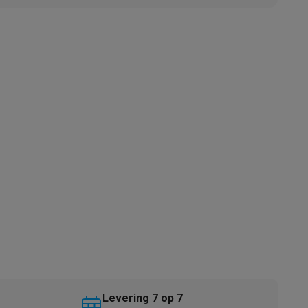
akken
Accessoires
kels
Droogrekken
Levering 7 op 7