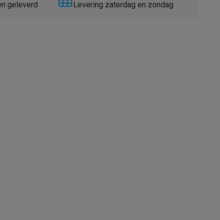
en geleverd
Levering zaterdag en zondag
Thermometers
Accessoires