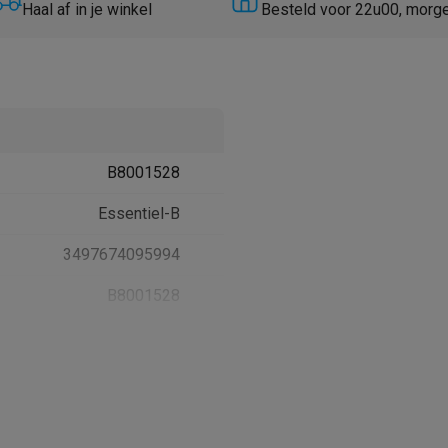
Huisdierverzorging
GPS trackers dieren
Haal af in je winkel
Besteld voor 22u00, morg
tels
Multistylers
Krulspelden
terflossers
groomers
Tondeuses
Scheerkoppen
Accessoires
etverzorging
Accessoires
B8001528
massage
Massage guns
rostimulatie apparaten
Bloedcirculatie apparaten
Infraroodlampen
Essentiel-B
sols
Luchtbevochtigers
3497674095994
g TV
TCL TV
TV steunen
Beamers
B8001528
diastreamers
DVD & Blu-Ray spelers
efoons
Oortjes
Draadloze oortjes
Sportoortjes
ty speakers
s
pelers
Audio accessoires