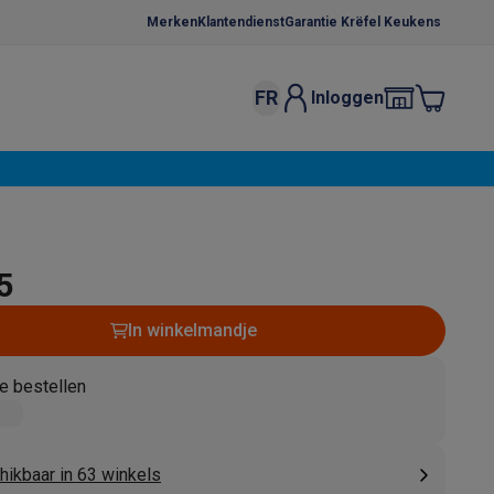
Merken
Klantendienst
Garantie Krëfel Keukens
FR
Inloggen
kels
Droogrekken
s
 microgolfovens
Inbouw wasmachines
ten
5
In winkelmandje
e bestellen
o
Koffiezetapparaten
Koffie, capsules & pads
Accessoires
hikbaar in 63 winkels