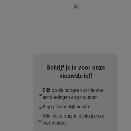
tion accessoires
 accessoires
Racing
Smartphone gaming controllers
Accessoires
Schrijf je in voor onze
nieuwsbrief!
s & GPS trackers
Blijf op de hoogte van nieuwe
aanbiedingen en producten.
Krijg persoonlijk advies.
Win leuke prijzen dankzij onze
 personenweegschalen
Slimme elektrische tandenborstels
Babyf
wedstrijden.