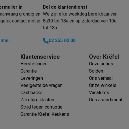
oftware
ormulier in
Bel de klantendienst
n
Muismatten
Overige accessoires
aanvraag grondig en
We zijn elke weekdag bereikbaar van
elijk contact met je
8u30 tot 18u en op zaterdag van 10u
on controllers
Playstation headsets
Playstation VR-brillen
Playsta
tot 18u.
do Switch controllers
Nintendo Switch headsets
Nintendo Switch
cessoires
 mail
02 255 00 00
ing muizen
Gaming toetsenborden
PC gaming controllers
stoelen
Gaming desks
Gaming TV
Gaming monitors
VR brillen
Sim 
Klantenservice
Over Krëfel
Herstellingen
Onze acties
ders
Garantie
Solden
che steps accessoires
GPS accessoires
Leveringen
Ons verhaal
men
Bewegingsdetectoren
Slimme deurbellen
Rookmelders
AirTag
Veelgestelde vragen
Onze winkels
Cashbacks
Vacatures
Voice assistant
Weerstations
Zakelijke klanten
Ons assortiment
r
Apple TV
Batterijen & opladers
Stekkers & adapters
Strijd tegen corruptie
spressomachines
Slimme ovens
Slimme keukenrobots
Garantie Krëfel Keukens
roogkasten
Slimme luchtbehandeling
Slimme stofzuigers
Slimme