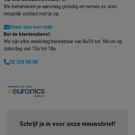
Gaming
We behandelen je aanvraag grondig en nemen zo snel
PlayStation
PlayStation 5
PS5 games
PS4 games
Playstation co
mogelijk contact met je op.
Nintendo
Nintendo Switch 2
Nintendo Switch games
Nintendo Sw
Xbox
Xbox games
Xbox controllers
Xbox headsets
Xbox access
Stuur ons een mail
PC gaming
Gaming laptops
Gaming PC
Gaming monitors
Gaming
Bel de klantendienst
Gaming setup
Gaming headsets
Gaming microfoons
Gamingstoe
We zijn elke weekdag bereikbaar van 8u30 tot 18u en op
Gaming consoles
zaterdag van 10u tot 18u.
Smart home & devices
Smartwatches
Smartwatches
Activity Trackers
Bandjes
Opladers
02 255 00 00
Mobiliteit
Elektrische steps
Dashcams
GPS
Coyote
Elektrische 
Veiligheid & bescherming
Bewakingscamera's
Alarmsystemen
B
Contactloos betalen
Betaalterminals
Accessoires SumUp
Omgeving & comfort
Verlichting
Plug & play zonnepanelen
Voice
Entertainment
Smart TV
Smart speakers
Google TV Streamer
App
Keuken
Slimme koelkasten
Slimme vaatwassers
Slimme espre
Huishouden & gezondheid
Slimme wasmachines
Slimme droog
Eco producten
Schrijf je in voor onze nieuwsbrief!
Ecocheques