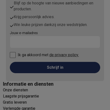
Info ecocheques
Alle eco producten
Alle eco promoties
Blijf op de hoogte van nieuwe aanbiedingen en
Refurbished
producten.
Refurbished smartphones
Refurbished tablets
Refurbished lap
Krijg persoonlijk advies.
Huishouden
Win leuke prijzen dankzij onze wedstrijden.
Wasmachines met ecocheques
Droogkasten met ecocheques
Kleine keukentoestellen
Jouw e-mailadres
Kleine keukentoestellen met ecocheques
Koffiemachines met
Grote keukentoestellen
Vaatwassers met ecocheques
Koelkasten met ecocheques
Die
Airco
Ik ga akkoord met
de privacy policy.
Airco's met ecocheques
TV & audio
Schrijf in
TV met ecocheques
Bluetooth speakers met ecocheques
Kopt
Multimedia & telefonie
Informatie en diensten
Smartphones met ecocheques
Tablets met ecocheques
Laptop
Onze diensten
Transport
Laagste prijsgarantie
Elektrische steps met ecocheques
Gratis leveren
Eco initiatieven
Verlengde garantie
Impact
Energie besparen
Recycleer je oud elektro