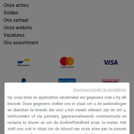
Onze acties
Solden
Ons verhaal
Onze winkels
Vacatures
Ons assortiment
Doorgaan zonder te accepteren
Op onze sites en applicaties verzamelen we gegevens over u bij elk
bezoek. Deze gegevens stellen ons in staat om u de aanbiedingen
en diensten te leveren die voor u het meest relevant zijn en om u,
Verkoopsvoorwaarden
rechtstreeks of via partners, gepersonaliseerde communicatie en
Privacy
reclame te sturen en om de doeltreffendheid ervan te meten. Het
stelt ons ook in staat om de inhoud van onze sites aan te passen
Disclaimer