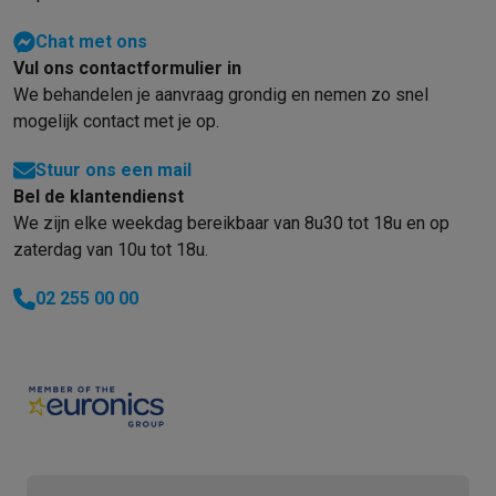
Refurbished
Refurbished smartphones
Refurbished tablets
Refurbished lap
Chat met ons
Huishouden
Vul ons contactformulier in
Wasmachines met ecocheques
Droogkasten met ecocheques
We behandelen je aanvraag grondig en nemen zo snel
Kleine keukentoestellen
mogelijk contact met je op.
Kleine keukentoestellen met ecocheques
Koffiemachines met
Grote keukentoestellen
Stuur ons een mail
Vaatwassers met ecocheques
Koelkasten met ecocheques
Die
Bel de klantendienst
Airco
We zijn elke weekdag bereikbaar van 8u30 tot 18u en op
Airco's met ecocheques
zaterdag van 10u tot 18u.
TV & audio
02 255 00 00
TV met ecocheques
Bluetooth speakers met ecocheques
Kopt
Multimedia & telefonie
Smartphones met ecocheques
Tablets met ecocheques
Laptop
Transport
Elektrische steps met ecocheques
Eco initiatieven
Impact
Energie besparen
Recycleer je oud elektro
Info & acties