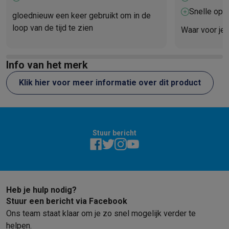
Gaming
kledingstukken werken
Snelle op
PlayStation
PlayStation 5
PS5 games
PS4 games
Playstation co
gloednieuw een keer gebruikt om in de
Nintendo
Nintendo Switch 2
Nintendo Switch games
Nintendo Sw
loop van de tijd te zien
Waar voor je 
Xbox
Xbox games
Xbox controllers
Xbox headsets
Xbox access
PC gaming
Gaming laptops
Gaming PC
Gaming monitors
Gaming
Info van het merk
Gaming setup
Gaming headsets
Gaming microfoons
Gamingstoe
Smart home & devices
Klik hier voor meer informatie over dit product
Smartwatches
Smartwatches
Activity Trackers
Bandjes
Opladers
Mobiliteit
Elektrische steps
Dashcams
GPS
Coyote
Elektrische 
Veiligheid & bescherming
Bewakingscamera's
Alarmsystemen
B
Contactloos betalen
Betaalterminals
Accessoires SumUp
Stuur bericht
Omgeving & comfort
Verlichting
Plug & play zonnepanelen
Voice
Entertainment
Smart TV
Smart speakers
Google TV Streamer
App
Keuken
Slimme koelkasten
Slimme vaatwassers
Slimme espre
Huishouden & gezondheid
Slimme wasmachines
Slimme droog
Heb je hulp nodig?
Eco producten
Stuur een bericht via Facebook
Ecocheques
Ons team staat klaar om je zo snel mogelijk verder te
Info ecocheques
Alle eco producten
Alle eco promoties
helpen.