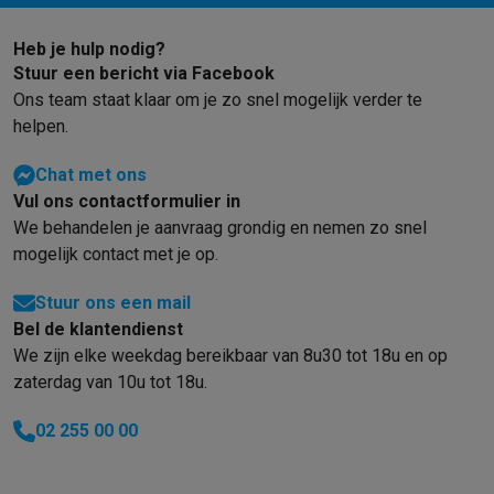
Foto accessoires
Cameratassen
Flitsers & filters
SD-kaarten
Sta
Telefonie & smartwatches
Heb je hulp nodig?
GSM's
Smartphones
Apple iPhone
Samsung smartphones
GSM’s
Stuur een bericht via Facebook
Refurbished
Refurbished smartphones
BuyBack
Ons team staat klaar om je zo snel mogelijk verder te
GSM bescherming
iPhone hoesjes
Samsung hoesjes
Alle hoesj
helpen.
Smartwatches
Smartwatches
Activity Trackers
Bandjes
Opladers
GSM opladers
Opladers en kabels
Draadloze opladers
USB-C k
Chat met ons
GSM accessoires
AirTags & GPS trackers
Draadloze oortjes
GS
Vul ons contactformulier in
Vaste telefoons
Vaste telefoons
Walkie talkies
Babyfoons
We behandelen je aanvraag grondig en nemen zo snel
Computers & tablets
mogelijk contact met je op.
Computers
Laptops
Gaming laptops
Apple MacBook
Windows la
Stuur ons een mail
Randapparatuur IT
Muizen
Toetsenborden
Webcams
PC speaker
Bel de klantendienst
Tablets & e-readers
Tablets
Apple iPad
Samsung Galaxy Tab
Tab
We zijn elke weekdag bereikbaar van 8u30 tot 18u en op
Printen
Printers
Inktpatronen & papier
Cricut
zaterdag van 10u tot 18u.
Netwerk & wifi
Routers & access points
Powerline & Wi-Fi adap
Geheugen & opslag
Externe harde schijven
SSD
USB-sticks
SD-k
02 255 00 00
Software
Windows & Microsoft Office
Anti-Virus
Overige softwa
Toebehoren IT
Opladers & kabels
Tassen & sleeves
Steunen
Mu