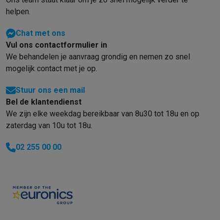
Gaming
helpen.
PlayStation
PlayStation 5
PS5 games
PS4 games
Playstation co
Nintendo
Nintendo Switch 2
Nintendo Switch games
Nintendo Sw
Chat met ons
Xbox
Xbox games
Xbox controllers
Xbox headsets
Xbox access
Vul ons contactformulier in
PC gaming
Gaming laptops
Gaming PC
Gaming monitors
Gaming
We behandelen je aanvraag grondig en nemen zo snel
Gaming setup
Gaming headsets
Gaming microfoons
Gamingstoe
mogelijk contact met je op.
Gaming consoles
Smart home & devices
Stuur ons een mail
Smartwatches
Smartwatches
Activity Trackers
Bandjes
Opladers
Bel de klantendienst
Mobiliteit
Elektrische steps
Dashcams
GPS
Coyote
Elektrische 
We zijn elke weekdag bereikbaar van 8u30 tot 18u en op
Veiligheid & bescherming
Bewakingscamera's
Alarmsystemen
B
zaterdag van 10u tot 18u.
Contactloos betalen
Betaalterminals
Accessoires SumUp
02 255 00 00
Omgeving & comfort
Verlichting
Plug & play zonnepanelen
Voice
Entertainment
Smart TV
Smart speakers
Google TV Streamer
App
Keuken
Slimme koelkasten
Slimme vaatwassers
Slimme espre
Huishouden & gezondheid
Slimme wasmachines
Slimme droog
Eco producten
Ecocheques