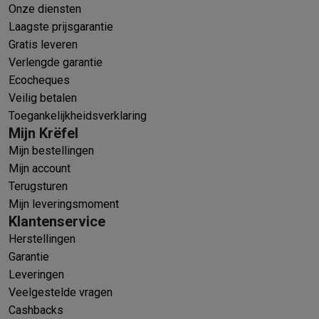
Onze diensten
Info & acties
Laagste prijsgarantie
Solden
Alle soldendeals
Solden op groot elektro
Solden op klein
Gratis leveren
Acties
Deals van het moment
Promoties
Cashbacks
Solden
Black
Verlengde garantie
Daarom Krëfel
Gratis levering
Laagste prijsgarantie
Persoonlijke
Ecocheques
Installatie aan huis
Groot elektro installatie
Inbouw installatie
TV 
Veilig betalen
Betalingsmogelijkheden
Gift card
Ecocheques
Kopen op afbetal
Toegankelijkheidsverklaring
Klantenservice
Herstelling van je toestel
Controleer jouw leveri
Mijn Krëfel
Groot elektro & inbouw
Vind jouw ideale wasmachine
Welke kook
Mijn bestellingen
Klein elektro
Beauty & gezondheid
Huishouden
Keuken
Meer...
Mijn account
Beeld & Geluid
Kies jouw ideale TV
Een speaker voor elke situa
Terugsturen
Sport & Ontspanning
Hoe kies je een smartwatch?
Hoe kies je 
Mijn leveringsmoment
Outlet
Klantenservice
Outlet
Alle outlet deals
Outlet multimedia & telefonie
Outlet groo
Herstellingen
Garantie
Leveringen
Veelgestelde vragen
Cashbacks