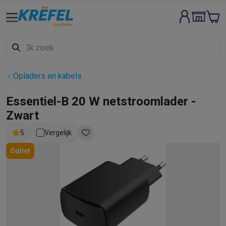
Groot elektro & inbouw
Wassen & drogen
Wasmachines
Droogkasten
Wasmachine en d
Vaatwassers
Vaatwassers
Inbouw vaatwassers
Vrijstaande va
Koelen & vriezen
Koelkasten
Inbouw koelkasten
Vrijstaande ko
Inbouwtoestellen
Inbouw vaatwassers
Inbouw ovens
Inbouw ko
Opladers en kabels
Ovens & microgolfovens
Ovens
Microgolfovens
Kookplaten
Kookplaten
Inductiekookplaten
Keramische kookpla
Essentiel-B 20 W netstroomlader -
Dampkappen
Dampkappen
Zwart
Fornuizen
Fornuizen
Gemengde fornuizen
Elektrische fornuizen
5
Vergelijk
Kleine inbouwtoestellen
Warmhoudlades
Espresso- & koffiema
Kleine keukenapparaten
Outlet
Koffie
Koffiemachines
Volautomatische koffiemachines
Espress
Ontbijt
Waterkokers
Broodroosters
Broodbakmachines
Snijmach
Frituren & grillen
Airfryers
Friteuses
Grills
TeppanYaki
Croque mon
Robots & mixers
Keukenmachines
Keukenrobots
Mixers
Blende
Koken & stomen
Multicookers
Rijst- en stoomkokers
Waterkoke
Fun cooking
Gourmet toestellen
Fondue
Raclette
TeppanYaki
Piz