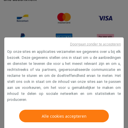
Doorgaan zonder te accepteren
Op onze sites en applicaties verzamelen we gegevens over u bij elk
bezoek. Deze gegevens stellen ons in staat om u de aanbiedingen
en diensten te leveren die voor u het meest relevant zijn en om u,
Verkoopsvoorwaarden
rechtstreeks of via partners, gepersonaliseerde communicatie en
Privacy
reclame te sturen en om de doeltreffendheid ervan te meten. Het
stelt ons ook in staat om de inhoud van onze sites aan te passen
Disclaimer
aan uw voorkeuren, om het voor u gemakkelijker te maken om
Cookies
inhoud te delen op sociale netwerken en om statistieken te
produceren.
Krëfel NV - Steenstraat 44 - Industriezone 4 "T Sas",
1851 Humbeek, België
Alle cookies accepteren
BTW BE 0400.673.544