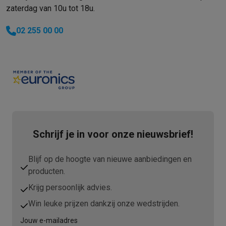
Info ecocheques
Alle eco producten
Alle eco promoties
zaterdag van 10u tot 18u.
Refurbished
Refurbished smartphones
Refurbished tablets
Refurbished lap
02 255 00 00
Huishouden
Wasmachines met ecocheques
Droogkasten met ecocheques
Kleine keukentoestellen
Kleine keukentoestellen met ecocheques
Koffiemachines met
Grote keukentoestellen
Vaatwassers met ecocheques
Koelkasten met ecocheques
Die
Airco
Airco's met ecocheques
Schrijf je in voor onze nieuwsbrief!
TV & audio
TV met ecocheques
Bluetooth speakers met ecocheques
Kopt
Blijf op de hoogte van nieuwe aanbiedingen en
Multimedia & telefonie
producten.
Smartphones met ecocheques
Tablets met ecocheques
Laptop
Transport
Krijg persoonlijk advies.
Elektrische steps met ecocheques
Win leuke prijzen dankzij onze wedstrijden.
Eco initiatieven
Jouw e-mailadres
Impact
Energie besparen
Recycleer je oud elektro