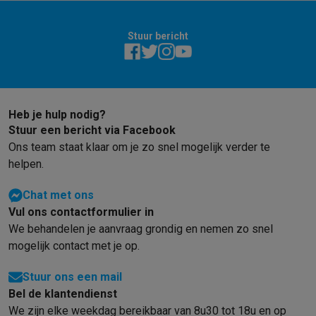
Gaming
PlayStation
PlayStation 5
PS5 games
PS4 games
Playstation co
Nintendo
Nintendo Switch 2
Nintendo Switch games
Nintendo Sw
Stuur bericht
Xbox
Xbox games
Xbox controllers
Xbox headsets
Xbox access
PC gaming
Gaming laptops
Gaming PC
Gaming monitors
Gaming
Gaming setup
Gaming headsets
Gaming microfoons
Gamingstoe
Gaming consoles
Heb je hulp nodig?
Smart home & devices
Stuur een bericht via Facebook
Smartwatches
Smartwatches
Activity Trackers
Bandjes
Opladers
Ons team staat klaar om je zo snel mogelijk verder te
Mobiliteit
Elektrische steps
Dashcams
GPS
Coyote
Elektrische 
helpen.
Veiligheid & bescherming
Bewakingscamera's
Alarmsystemen
B
Chat met ons
Contactloos betalen
Betaalterminals
Accessoires SumUp
Vul ons contactformulier in
Omgeving & comfort
Verlichting
Plug & play zonnepanelen
Voice
We behandelen je aanvraag grondig en nemen zo snel
Entertainment
Smart TV
Smart speakers
Google TV Streamer
App
mogelijk contact met je op.
Keuken
Slimme koelkasten
Slimme vaatwassers
Slimme espre
Huishouden & gezondheid
Slimme wasmachines
Slimme droog
Stuur ons een mail
Eco producten
Bel de klantendienst
Ecocheques
We zijn elke weekdag bereikbaar van 8u30 tot 18u en op