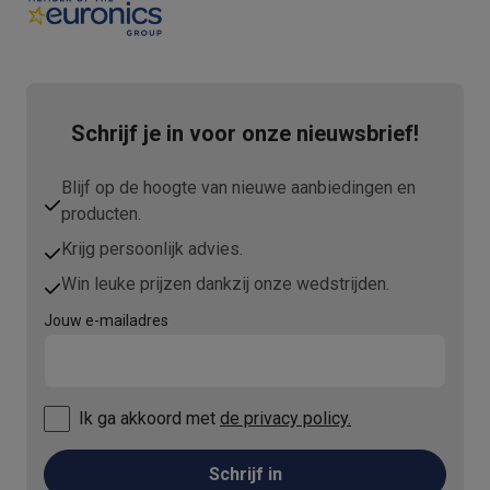
Info ecocheques
Alle eco producten
Alle eco promoties
Refurbished
Refurbished smartphones
Refurbished tablets
Refurbished lap
Huishouden
Wasmachines met ecocheques
Droogkasten met ecocheques
Schrijf je in voor onze nieuwsbrief!
Kleine keukentoestellen
Kleine keukentoestellen met ecocheques
Koffiemachines met
Blijf op de hoogte van nieuwe aanbiedingen en
Grote keukentoestellen
producten.
Vaatwassers met ecocheques
Koelkasten met ecocheques
Die
Airco
Krijg persoonlijk advies.
Airco's met ecocheques
Win leuke prijzen dankzij onze wedstrijden.
TV & audio
Jouw e-mailadres
TV met ecocheques
Bluetooth speakers met ecocheques
Kopt
Multimedia & telefonie
Smartphones met ecocheques
Tablets met ecocheques
Laptop
Transport
Ik ga akkoord met
de privacy policy.
Elektrische steps met ecocheques
Eco initiatieven
Schrijf in
Impact
Energie besparen
Recycleer je oud elektro