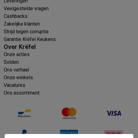
Leveringen
Veelgestelde vragen
Cashbacks
Zakelijke klanten
Strijd tegen corruptie
Garantie Krëfel Keukens
Over Krëfel
Onze acties
Solden
Ons verhaal
Onze winkels
Vacatures
Ons assortiment