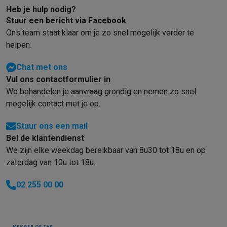
Gaming
Heb je hulp nodig?
PlayStation
PlayStation 5
PS5 games
PS4 games
Playstation co
Stuur een bericht via Facebook
Nintendo
Nintendo Switch 2
Nintendo Switch games
Nintendo Sw
Ons team staat klaar om je zo snel mogelijk verder te
Xbox
Xbox games
Xbox controllers
Xbox headsets
Xbox access
helpen.
PC gaming
Gaming laptops
Gaming PC
Gaming monitors
Gaming
Gaming setup
Gaming headsets
Gaming microfoons
Gamingstoe
Chat met ons
Gaming consoles
Vul ons contactformulier in
Smart home & devices
We behandelen je aanvraag grondig en nemen zo snel
Smartwatches
Smartwatches
Activity Trackers
Bandjes
Opladers
mogelijk contact met je op.
Mobiliteit
Elektrische steps
Dashcams
GPS
Coyote
Elektrische 
Stuur ons een mail
Veiligheid & bescherming
Bewakingscamera's
Alarmsystemen
B
Bel de klantendienst
Contactloos betalen
Betaalterminals
Accessoires SumUp
We zijn elke weekdag bereikbaar van 8u30 tot 18u en op
Omgeving & comfort
Verlichting
Plug & play zonnepanelen
Voice
zaterdag van 10u tot 18u.
Entertainment
Smart TV
Smart speakers
Google TV Streamer
App
Keuken
Slimme koelkasten
Slimme vaatwassers
Slimme espre
02 255 00 00
Huishouden & gezondheid
Slimme wasmachines
Slimme droog
Eco producten
Ecocheques