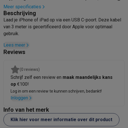
Mondhygiëne
Elektrische tandenborstels
Opzetborstels
Waterf
Meer specificaties
Beschrijving
Scheren
Elektrische scheerapparaten
Baardtrimmers
Multigroo
Laad je iPhone of iPad op via een USB C-poort. Deze kabel
Lichaamsontharing
IPL ontharing
Epilators
Ladyshaves
van 3 meter is gecertificeerd door Apple voor optimaal
Beauty
Gelaatsverzorging
LED Maskers
Spiegels
Hand & voetve
gebruik.
Massage
Voetmassage
Massagestoelen
Nek & schoudermass
Gezondheid
Personenweegschalen
Bloeddrukmeters
Elektrosti
Lees meer
Voor de baby
Babyfoons
Borstkolven
Flessenwarmers
Aerosols
Reviews
TV, audio & foto
TV & beamers
TV
TV's met soundbar
2026 TV
LG TV
Samsung TV
(0 reviews)
Randapparatuur TV
Soundbars
Home cinema
Versterkers
Medias
Schrijf zelf een review en
maak maandelijks kans
Hoofdtelefoons & oortjes
Koptelefoons
Draadloze koptelefoo
op
€100!
Speakers
Speakers
Bluetooth speakers
Smart speakers
Party s
Log in om een review te kunnen schrijven, bedankt!
Muziek in huis
Radio's & wekkers
Platenspelers
Hifi-ketens
Inloggen
Navigatie
Dashcams
GPS
Coyote
GPS accessoires
TV & audio accessoires
Steunen
Kabels
Draagbare mediaspele
Info van het merk
Fototoestellen
Digitale camera's
Instant camera's
Canon camera'
Klik hier voor meer informatie over dit product
Video
GoPro
Action cams
Drones
Camcorder