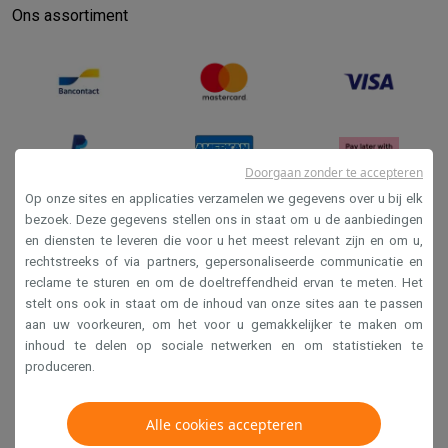
Ons assortiment
Doorgaan zonder te accepteren
Op onze sites en applicaties verzamelen we gegevens over u bij elk
bezoek. Deze gegevens stellen ons in staat om u de aanbiedingen
en diensten te leveren die voor u het meest relevant zijn en om u,
Verkoopsvoorwaarden
rechtstreeks of via partners, gepersonaliseerde communicatie en
Privacy
reclame te sturen en om de doeltreffendheid ervan te meten. Het
stelt ons ook in staat om de inhoud van onze sites aan te passen
Disclaimer
aan uw voorkeuren, om het voor u gemakkelijker te maken om
Cookies
inhoud te delen op sociale netwerken en om statistieken te
produceren.
Krëfel NV - Steenstraat 44 - Industriezone 4 "T Sas",
1851 Humbeek, België
Alle cookies accepteren