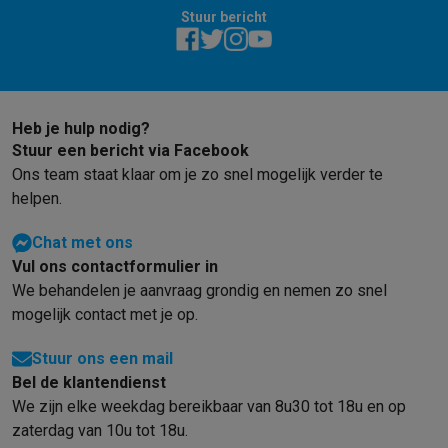
Foto accessoires
Cameratassen
Flitsers & filters
SD-kaarten
Sta
Stuur bericht
Telefonie & smartwatches
GSM's
Smartphones
Apple iPhone
Samsung smartphones
GSM’s
Refurbished
Refurbished smartphones
BuyBack
GSM bescherming
iPhone hoesjes
Samsung hoesjes
Alle hoesj
Smartwatches
Smartwatches
Activity Trackers
Bandjes
Opladers
Heb je hulp nodig?
GSM opladers
Opladers en kabels
Draadloze opladers
USB-C k
Stuur een bericht via Facebook
Ons team staat klaar om je zo snel mogelijk verder te
GSM accessoires
AirTags & GPS trackers
Draadloze oortjes
GS
helpen.
Vaste telefoons
Vaste telefoons
Walkie talkies
Babyfoons
Computers & tablets
Chat met ons
Computers
Laptops
Gaming laptops
Apple MacBook
Windows la
Vul ons contactformulier in
Randapparatuur IT
Muizen
Toetsenborden
Webcams
PC speaker
We behandelen je aanvraag grondig en nemen zo snel
Tablets & e-readers
Tablets
Apple iPad
Samsung Galaxy Tab
Tab
mogelijk contact met je op.
Printen
Printers
Inktpatronen & papier
Cricut
Netwerk & wifi
Routers & access points
Powerline & Wi-Fi adap
Stuur ons een mail
Geheugen & opslag
Externe harde schijven
SSD
USB-sticks
SD-k
Bel de klantendienst
Software
Windows & Microsoft Office
Anti-Virus
Overige softwa
We zijn elke weekdag bereikbaar van 8u30 tot 18u en op
Toebehoren IT
Opladers & kabels
Tassen & sleeves
Steunen
Mu
zaterdag van 10u tot 18u.