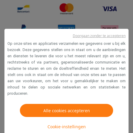
Doorgaan zonder te accepteren
Op onze sites en applicaties verzamelen we gegevens over u bij elk
bezoek. Deze gegevens stellen ons in staat om u de aanbiedingen
en diensten te leveren die voor u het meest relevant zijn en om u,
Verkoopsvoorwaarden
rechtstreeks of via partners, gepersonaliseerde communicatie en
Privacy
reclame te sturen en om de doeltreffendheid ervan te meten. Het
stelt ons ook in staat om de inhoud van onze sites aan te passen
Disclaimer
aan uw voorkeuren, om het voor u gemakkelijker te maken om
Cookies
inhoud te delen op sociale netwerken en om statistieken te
produceren.
Krëfel NV - Steenstraat 44 - Industriezone 4 "T Sas",
1851 Humbeek, België
Alle cookies accepteren
BTW BE 0400.673.544
Cookie-instellingen
Copyright 2026