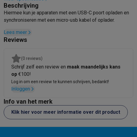
Beschrijving
Mondhygiëne
Elektrische tandenborstels
Opzetborstels
Waterf
Hiermee kun je apparaten met een USB-C poort opladen en
Scheren
Elektrische scheerapparaten
Baardtrimmers
Multigroo
synchroniseren met een micro-usb kabel of oplader.
Lichaamsontharing
IPL ontharing
Epilators
Ladyshaves
Beauty
Gelaatsverzorging
LED Maskers
Spiegels
Hand & voetve
Lees meer
Massage
Voetmassage
Massagestoelen
Nek & schoudermass
Reviews
Gezondheid
Personenweegschalen
Bloeddrukmeters
Elektrosti
Voor de baby
Babyfoons
Borstkolven
Flessenwarmers
Aerosols
(0 reviews)
TV, audio & foto
Schrijf zelf een review en
maak maandelijks kans
TV & beamers
TV
TV's met soundbar
2026 TV
LG TV
Samsung TV
op
€100!
Randapparatuur TV
Soundbars
Home cinema
Versterkers
Medias
Log in om een review te kunnen schrijven, bedankt!
Hoofdtelefoons & oortjes
Koptelefoons
Draadloze koptelefoo
Inloggen
Speakers
Speakers
Bluetooth speakers
Smart speakers
Party s
Muziek in huis
Radio's & wekkers
Platenspelers
Hifi-ketens
Info van het merk
Navigatie
Dashcams
GPS
Coyote
GPS accessoires
Klik hier voor meer informatie over dit product
TV & audio accessoires
Steunen
Kabels
Draagbare mediaspele
Fototoestellen
Digitale camera's
Instant camera's
Canon camera'
Video
GoPro
Action cams
Drones
Camcorder