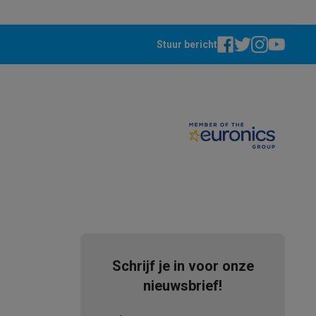
Stuur bericht
tion accessoires
 accessoires
Racing
Smartphone gaming controllers
Accessoires
s & GPS trackers
Schrijf je in voor onze
nieuwsbrief!
 personenweegschalen
Slimme elektrische tandenborstels
Babyf