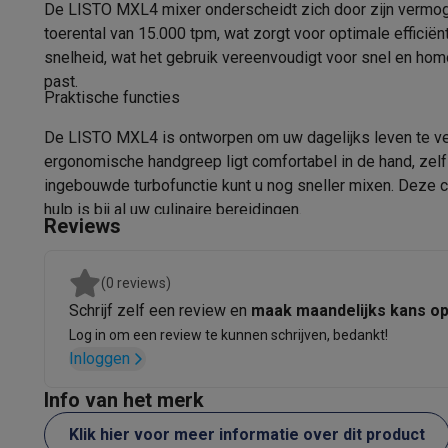
Fototoestellen
Digitale camera's
Instant camera's
Canon cam
De LISTO MXL4 mixer onderscheidt zich door zijn vermogen
Materiaal
Video
GoPro
Action cams
Drones
Camcorder
toerental van 15.000 tpm, wat zorgt voor optimale efficiën
Materiaalvoet
Foto accessoires
Cameratassen
Flitsers & filters
SD-kaart
snelheid, wat het gebruik vereenvoudigt voor snel en homo
Telefonie & smartwatches
past.
Kleur
Praktische functies
GSM's
Smartphones
Apple iPhone
Samsung smartphones
G
Refurbished
Refurbished smartphones
BuyBack
De LISTO MXL4 is ontworpen om uw dagelijks leven te ve
Afneembarevoet
GSM bescherming
iPhone hoesjes
Samsung hoesjes
Alle 
ergonomische handgreep ligt comfortabel in de hand, zelfs
Smartwatches
Smartwatches
Activity Trackers
Bandjes
Opla
ingebouwde turbofunctie kunt u nog sneller mixen. Deze c
GSM opladers
Opladers en kabels
Draadloze opladers
USB
hulp is bij al uw culinaire bereidingen.
Reviews
GSM accessoires
AirTags & GPS trackers
Draadloze oortj
Vaste telefoons
Vaste telefoons
Walkie talkies
Babyfoons
Computers & tablets
(0 reviews)
Computers
Laptops
Gaming laptops
Apple MacBook
Window
Schrijf zelf een review en
maak maandelijks kans o
Randapparatuur IT
Muizen
Toetsenborden
Webcams
PC spe
Log in om een review te kunnen schrijven, bedankt!
Tablets & e-readers
Tablets
Apple iPad
Samsung Galaxy Ta
Inloggen
Printen
Printers
Inktpatronen & papier
Cricut
Info van het merk
Netwerk & wifi
Routers & access points
Powerline & Wi-Fi
Geheugen & opslag
Externe harde schijven
SSD
USB-sticks
Klik hier voor meer informatie over dit product