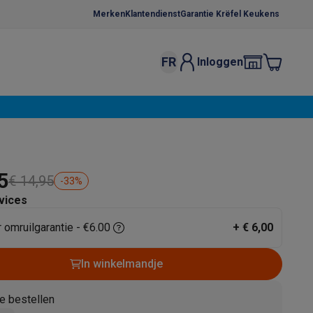
Merken
Klantendienst
Garantie Krëfel Keukens
FR
Inloggen
kels
Droogrekken
s
 microgolfovens
Inbouw wasmachines
ten
5
€ 14,95
-
33
%
vices
r omruilgarantie - €6.00
+
€ 6,00
o
Koffiezetapparaten
Koffie, capsules & pads
Accessoires
In winkelmandje
e bestellen