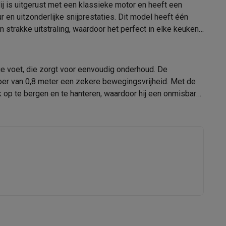
j is uitgerust met een klassieke motor en heeft een
B8011452
 en uitzonderlijke snijprestaties. Dit model heeft één
strakke uitstraling, waardoor het perfect in elke keuken
Listo
3497674188504
alaxy Fold8
 voet, die zorgt voor eenvoudig onderhoud. De
B8011452
alaxy Flip8 & Fold8 (Ultra) hoesjes
snoer van 0,8 meter een zekere bewegingsvrijheid. Met de
 op te bergen en te hanteren, waardoor hij een onmisbare
lers