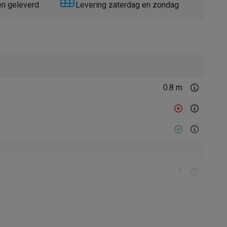
en geleverd
Levering zaterdag en zondag
0.8 m
Thermometers
Accessoires
1
15000 tpm