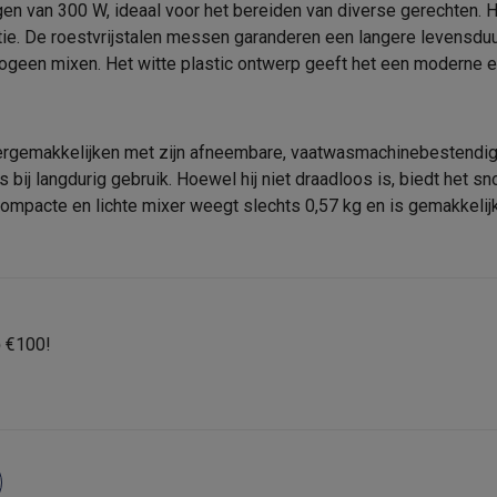
era's
Nikon camera's
Lenzen
 van 300 W, ideaal voor het bereiden van diverse gerechten. Hi
Kunstof
Krëfel code
tie. De roestvrijstalen messen garanderen een langere levensduur
RVS
en
Statieven & tripods
Action cam accessoires
geen mixen. Het witte plastic ontwerp geeft het een moderne en 
Merk
Wit
EAN
SM’s met toetsen
Refurbished smartphones
iPhone 17
Samsung G
rgemakkelijken met zijn afneembare, vaatwasmachinebestendige
Verkoperscode
hoesjes
Screenprotectors
iPhone 17 Hoesjes
Galaxy S26 hoesjes
G
 bij langdurig gebruik. Hoewel hij niet draadloos is, biedt het 
ders
ompacte en lichte mixer weegt slechts 0,57 kg en is gemakkelijk
-C kabels
Lightning kabels
Powerbanks
es
GSM houders auto
Micro SD-kaarten
Overige accessoires
s laptops
Copilot+ pc
Chromebooks
Monitors
Desktops
p
€100!
akers
PC headsets
Microfoons
Docking stations
Externe DVD spe
b
Tablethoezen
E-readers
Accessoires
 adapters
Mesh Wi-Fi
Switches
Netwerkkabels
SD-kaarten
CD's & DVD's