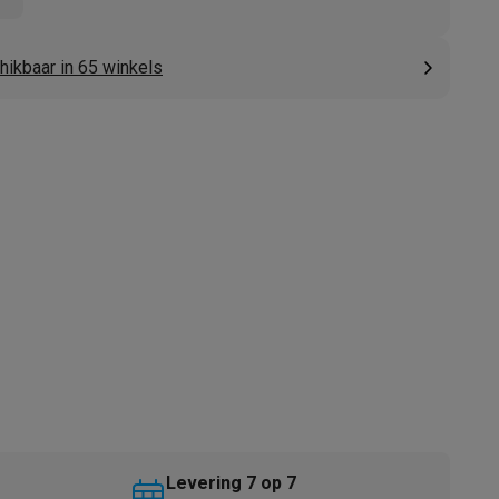
hikbaar in 65 winkels
akken
Accessoires
kels
Droogrekken
Levering 7 op 7