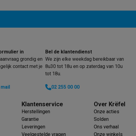
oftware
n
Muismatten
Overige accessoires
on controllers
Playstation headsets
Playstation VR-brillen
Playsta
do Switch controllers
Nintendo Switch headsets
Nintendo Switch
cessoires
ing muizen
Gaming toetsenborden
PC gaming controllers
ormulier in
Bel de klantendienst
stoelen
Gaming desks
Gaming TV
Gaming monitors
VR brillen
Sim 
aanvraag grondig en
We zijn elke weekdag bereikbaar van
elijk contact met je
8u30 tot 18u en op zaterdag van 10u
tot 18u.
ders
che steps accessoires
GPS accessoires
 mail
02 255 00 00
men
Bewegingsdetectoren
Slimme deurbellen
Rookmelders
AirTag
Klantenservice
Over Krëfel
Voice assistant
Weerstations
Herstellingen
Onze acties
r
Apple TV
Batterijen & opladers
Stekkers & adapters
Garantie
Solden
spressomachines
Slimme ovens
Slimme keukenrobots
Leveringen
Ons verhaal
roogkasten
Slimme luchtbehandeling
Slimme stofzuigers
Slimme
Veelgestelde vragen
Onze winkels