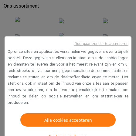
Ons assortiment
Doorgaan zonder te accepteren
Op onze sites en applicaties verzamelen we gegevens over u bij elk
bezoek. Deze gegevens stellen ons in staat om u de aanbiedingen
en diensten te leveren die voor u het meest relevant zijn en om u,
Verkoopsvoorwaarden
rechtstreeks of via partners, gepersonaliseerde communicatie en
Privacy
reclame te sturen en om de doeltreffendheid ervan te meten. Het
stelt ons ook in staat om de inhoud van onze sites aan te passen
Disclaimer
aan uw voorkeuren, om het voor u gemakkelijker te maken om
Cookies
inhoud te delen op sociale netwerken en om statistieken te
produceren.
Krëfel NV - Steenstraat 44 - Industriezone 4 "T Sas",
1851 Humbeek, België
Alle cookies accepteren
BTW BE 0400.673.544