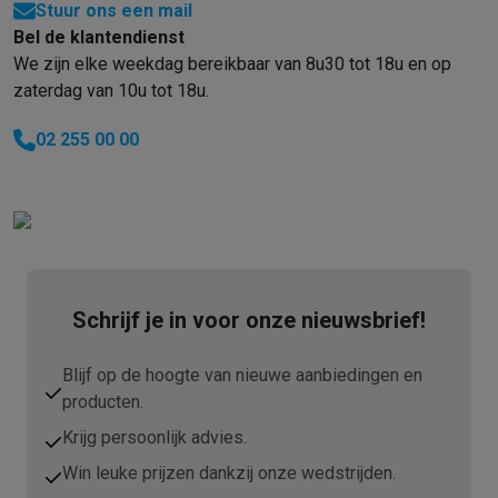
Info ecocheques
Alle eco producten
Alle eco promoties
Stuur ons een mail
Refurbished
Bel de klantendienst
Refurbished smartphones
Refurbished tablets
Refurbished lap
We zijn elke weekdag bereikbaar van 8u30 tot 18u en op
Huishouden
zaterdag van 10u tot 18u.
Wasmachines met ecocheques
Droogkasten met ecocheques
Kleine keukentoestellen
02 255 00 00
Kleine keukentoestellen met ecocheques
Koffiemachines met
Grote keukentoestellen
Vaatwassers met ecocheques
Koelkasten met ecocheques
Die
Airco
Airco's met ecocheques
TV & audio
Schrijf je in voor onze nieuwsbrief!
TV met ecocheques
Bluetooth speakers met ecocheques
Kopt
Multimedia & telefonie
Blijf op de hoogte van nieuwe aanbiedingen en
Smartphones met ecocheques
Tablets met ecocheques
Laptop
producten.
Transport
Krijg persoonlijk advies.
Elektrische steps met ecocheques
Eco initiatieven
Win leuke prijzen dankzij onze wedstrijden.
Impact
Energie besparen
Recycleer je oud elektro