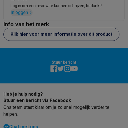
Refurbished
Log in om een review te kunnen schrijven, bedankt!
Refurbished smartphones
Refurbished tablets
Refurbished lap
Inloggen
Huishouden
Wasmachines met ecocheques
Droogkasten met ecocheques
Info van het merk
Kleine keukentoestellen
Klik hier voor meer informatie over dit product
Kleine keukentoestellen met ecocheques
Koffiemachines met
Grote keukentoestellen
Vaatwassers met ecocheques
Koelkasten met ecocheques
Die
Airco
Stuur bericht
Airco's met ecocheques
TV & audio
TV met ecocheques
Bluetooth speakers met ecocheques
Kopt
Multimedia & telefonie
Smartphones met ecocheques
Tablets met ecocheques
Laptop
Heb je hulp nodig?
Transport
Stuur een bericht via Facebook
Elektrische steps met ecocheques
Ons team staat klaar om je zo snel mogelijk verder te
Eco initiatieven
helpen.
Impact
Energie besparen
Recycleer je oud elektro
Info & acties
Chat met ons