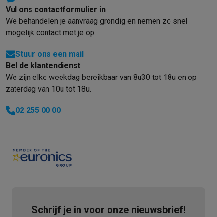
Vul ons contactformulier in
Solden
Alle soldendeals
Solden op groot elektro
Solden op klein
We behandelen je aanvraag grondig en nemen zo snel
Acties
Deals van het moment
Promoties
Cashbacks
Solden
Black
mogelijk contact met je op.
Daarom Krëfel
Gratis levering
Laagste prijsgarantie
Persoonlijke
Installatie aan huis
Groot elektro installatie
Inbouw installatie
TV 
Stuur ons een mail
Betalingsmogelijkheden
Gift card
Ecocheques
Kopen op afbetal
Bel de klantendienst
Klantenservice
Herstelling van je toestel
Controleer jouw leveri
We zijn elke weekdag bereikbaar van 8u30 tot 18u en op
Groot elektro & inbouw
Vind jouw ideale wasmachine
Welke kook
zaterdag van 10u tot 18u.
Klein elektro
Beauty & gezondheid
Huishouden
Keuken
Meer...
Beeld & Geluid
Kies jouw ideale TV
Een speaker voor elke situa
02 255 00 00
Sport & Ontspanning
Hoe kies je een smartwatch?
Hoe kies je 
Outlet
Outlet
Alle outlet deals
Outlet multimedia & telefonie
Outlet groo
Schrijf je in voor onze nieuwsbrief!