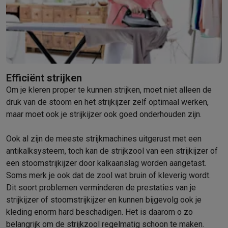
Barbecues
Elektrische barbecues
Houtskoolbarbecues
Gasbarb
Koude dranken
Juicers
Bruiswatermachines
Waterfilterkannen
Wa
Kookgerei
Pannen
Kookpotten
Keukenweegschalen
Vacuümtoest
Desserts
Wafelijzers
Ijsmachines
Pannenkoekenmakers
Divers
Smart garden
Binnentuin
Kruiden
Compost machines
Accessoire
Huishouden & airco
Efficiënt strijken
Stofzuigen
Stofzuigers
Robotstofzuigers
Steelstofzuigers
Sled
Om je kleren proper te kunnen strijken, moet niet alleen de
Robots
Robotstofzuigers
Dweilrobots
Robotmaaiers
Zwembadr
druk van de stoom en het strijkijzer zelf optimaal werken,
Schoonmaken
Vloerreinigers
Stoomreinigers
Tapijtreinigers
Hoge
maar moet ook je strijkijzer ook goed onderhouden zijn.
Strijken
Stoomgenerators
Strijkijzers
Kledingstomers
Actieve str
Naaien
Naaimachines
Accessoires
Ook al zijn de meeste strijkmachines uitgerust met een
Verkoelen
Mobiele airco’s
Aircoolers
Ventilators
Accessoires
antikalksysteem, toch kan de strijkzool van een strijkijzer of
een stoomstrijkijzer door kalkaanslag worden aangetast.
Luchtbehandeling
Luchtreinigers
Luchtbevochtigers
Luchtontvoc
Soms merk je ook dat de zool wat bruin of kleverig wordt.
Verwarmen
Elektrische verwarming
Elektrische dekens
Dit soort problemen verminderen de prestaties van je
Wassen & drogen
Wasmachines
Droogkasten
Wasmachine en d
strijkijzer of stoomstrijkijzer en kunnen bijgevolg ook je
Huisdieren
Automatische voerbak
Automatische kattenbak
Huis
kleding enorm hard beschadigen. Het is daarom o zo
Beauty & gezondheid
belangrijk om de strijkzool regelmatig schoon te maken.
Haarverzorging
Haardrogers
Stijltangen
Krultangen
Föhnborstels