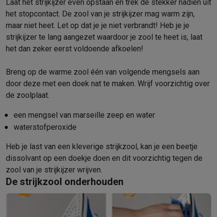
Foto accessoires
Cameratassen
Flitsers & filters
SD-kaarten
Sta
Laat het strijkijzer even opstaan en trek de stekker nadien uit
Telefonie & smartwatches
het stopcontact. De zool van je strijkijzer mag warm zijn,
GSM's
Smartphones
Apple iPhone
Samsung smartphones
GSM’s
maar niet heet. Let op dat je je niet verbrandt! Heb je je
Refurbished
Refurbished smartphones
BuyBack
strijkijzer te lang aangezet waardoor je zool te heet is, laat
GSM bescherming
iPhone hoesjes
Samsung hoesjes
Alle hoesj
het dan zeker eerst voldoende afkoelen!
Smartwatches
Smartwatches
Activity Trackers
Bandjes
Opladers
Breng op de warme zool één van volgende mengsels aan
GSM opladers
Opladers en kabels
Draadloze opladers
USB-C k
door deze met een doek nat te maken. Wrijf voorzichtig over
GSM accessoires
AirTags & GPS trackers
Draadloze oortjes
GS
de zoolplaat.
Vaste telefoons
Vaste telefoons
Walkie talkies
Babyfoons
Computers & tablets
een mengsel van marseille zeep en water
Computers
Laptops
Gaming laptops
Apple MacBook
Windows la
waterstofperoxide
Randapparatuur IT
Muizen
Toetsenborden
Webcams
PC speaker
Tablets & e-readers
Tablets
Apple iPad
Samsung Galaxy Tab
Tab
Heb je last van een kleverige strijkzool, kan je een beetje
Printen
Printers
Inktpatronen & papier
Cricut
dissolvant op een doekje doen en dit voorzichtig tegen de
Netwerk & wifi
Routers & access points
Powerline & Wi-Fi adap
zool van je strijkijzer wrijven.
De strijkzool onderhouden
Geheugen & opslag
Externe harde schijven
SSD
USB-sticks
SD-k
Software
Windows & Microsoft Office
Anti-Virus
Overige softwa
Toebehoren IT
Opladers & kabels
Tassen & sleeves
Steunen
Mu