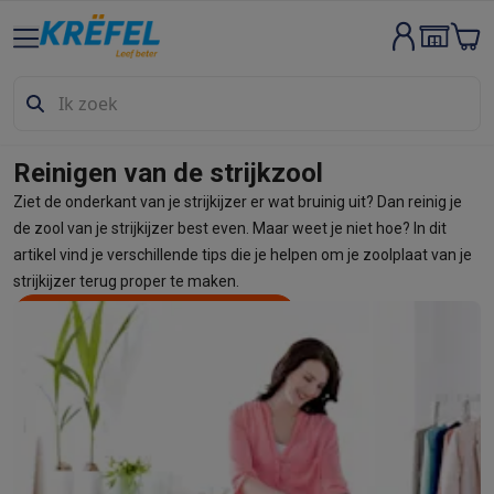
Groot elektro & inbouw
Wassen & drogen
Wasmachines
Droogkasten
Wasmachine en d
Vaatwassers
Vaatwassers
Inbouw vaatwassers
Vrijstaande va
Koelen & vriezen
Koelkasten
Inbouw koelkasten
Vrijstaande ko
Inbouwtoestellen
Inbouw vaatwassers
Inbouw ovens
Inbouw ko
Reinigen van de strijkzool
Ovens & microgolfovens
Ovens
Microgolfovens
Ziet de onderkant van je strijkijzer er wat bruinig uit? Dan reinig je
Kookplaten
Kookplaten
Inductiekookplaten
Keramische kookpla
de zool van je strijkijzer best even. Maar weet je niet hoe? In dit
Dampkappen
Dampkappen
artikel vind je verschillende tips die je helpen om je zoolplaat van je
Fornuizen
Fornuizen
Gemengde fornuizen
Elektrische fornuizen
strijkijzer terug proper te maken.
Kleine inbouwtoestellen
Warmhoudlades
Espresso- & koffiema
Ontdek al onze strijkapparaten
Deel
Kleine keukenapparaten
Koffie
Koffiemachines
Volautomatische koffiemachines
Espress
Ontbijt
Waterkokers
Broodroosters
Broodbakmachines
Snijmach
Frituren & grillen
Airfryers
Friteuses
Grills
TeppanYaki
Croque mon
Robots & mixers
Keukenmachines
Keukenrobots
Mixers
Blende
Koken & stomen
Multicookers
Rijst- en stoomkokers
Waterkoke
Fun cooking
Gourmet toestellen
Fondue
Raclette
TeppanYaki
Piz