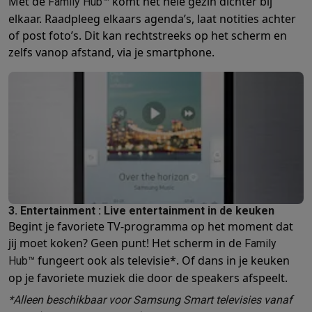
Met de
komt het hele gezin dichter bij
Family Hub™
Mondhygiëne
Elektrische tandenborstels
Opzetborstels
Waterf
elkaar. Raadpleeg elkaars agenda’s, laat notities achter
Scheren
Elektrische scheerapparaten
Baardtrimmers
Multigroo
of post foto’s. Dit kan rechtstreeks op het scherm en
Lichaamsontharing
IPL ontharing
Epilators
Ladyshaves
zelfs vanop afstand, via je smartphone.
Beauty
Gelaatsverzorging
LED Maskers
Spiegels
Hand & voetve
Massage
Voetmassage
Massagestoelen
Nek & schoudermass
Gezondheid
Personenweegschalen
Bloeddrukmeters
Elektrosti
Voor de baby
Babyfoons
Borstkolven
Flessenwarmers
Aerosols
TV, audio & foto
TV & beamers
TV
TV's met soundbar
2026 TV
LG TV
Samsung TV
Randapparatuur TV
Soundbars
Home cinema
Versterkers
Medias
Hoofdtelefoons & oortjes
Koptelefoons
Draadloze koptelefoo
Speakers
Speakers
Bluetooth speakers
Smart speakers
Party s
3. Entertainment : Live entertainment in de keuken
Muziek in huis
Radio's & wekkers
Platenspelers
Hifi-ketens
Begint je favoriete TV-programma op het moment dat
jij moet koken? Geen punt! Het scherm in de
Navigatie
Dashcams
GPS
Coyote
GPS accessoires
Family
fungeert ook als televisie*. Of dans in je keuken
TV & audio accessoires
Steunen
Kabels
Draagbare mediaspele
Hub™
op je favoriete muziek die door de speakers afspeelt.
Fototoestellen
Digitale camera's
Instant camera's
Canon camera'
Video
GoPro
Action cams
Drones
Camcorder
*Alleen beschikbaar voor Samsung Smart televisies vanaf