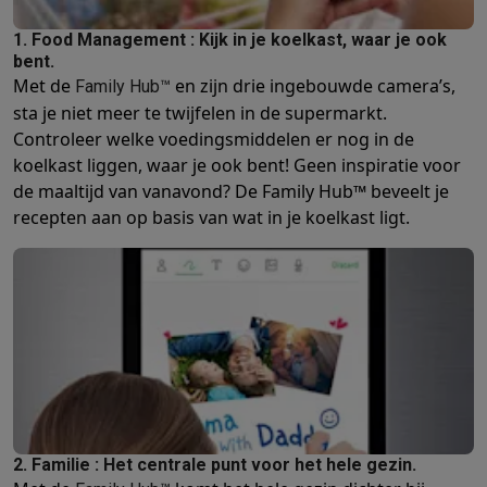
Barbecues
Elektrische barbecues
Houtskoolbarbecues
Gasbarb
1. Food Management : Kijk in je koelkast, waar je ook
Koude dranken
Juicers
Bruiswatermachines
Waterfilterkannen
Wa
bent.
Kookgerei
Pannen
Kookpotten
Keukenweegschalen
Vacuümtoest
Met de
en zijn drie ingebouwde camera’s,
Family Hub™
Desserts
Wafelijzers
Ijsmachines
Pannenkoekenmakers
Divers
sta je niet meer te twijfelen in de supermarkt.
Smart garden
Binnentuin
Kruiden
Compost machines
Accessoire
Controleer welke voedingsmiddelen er nog in de
Huishouden & airco
koelkast liggen, waar je ook bent! Geen inspiratie voor
Stofzuigen
Stofzuigers
Robotstofzuigers
Steelstofzuigers
Sled
de maaltijd van vanavond? De Family Hub™ beveelt je
Robots
Robotstofzuigers
Dweilrobots
Robotmaaiers
Zwembadr
recepten aan op basis van wat in je koelkast ligt.
Schoonmaken
Vloerreinigers
Stoomreinigers
Tapijtreinigers
Hoge
Strijken
Stoomgenerators
Strijkijzers
Kledingstomers
Actieve str
Naaien
Naaimachines
Accessoires
Verkoelen
Mobiele airco’s
Aircoolers
Ventilators
Accessoires
Luchtbehandeling
Luchtreinigers
Luchtbevochtigers
Luchtontvoc
Verwarmen
Elektrische verwarming
Elektrische dekens
Wassen & drogen
Wasmachines
Droogkasten
Wasmachine en d
Huisdieren
Automatische voerbak
Automatische kattenbak
Huis
Beauty & gezondheid
2. Familie : Het centrale punt voor het hele gezin.
Haarverzorging
Haardrogers
Stijltangen
Krultangen
Föhnborstels