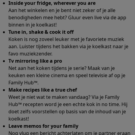
Refurbished
Inside your fridge, wherever you are
Refurbished smartphones
Refurbished tablets
Refurbished lap
Aan het winkelen en je bent niet zeker of je alle
Huishouden
benodigheden mee hebt? Gluur even live via de app
Wasmachines met ecocheques
Droogkasten met ecocheques
binnen in je koelkast!
Kleine keukentoestellen
Tune in, shake & cook it off
Kleine keukentoestellen met ecocheques
Koffiemachines met
Koken is nog zoveel leuker met je favoriete muziek
Grote keukentoestellen
aan. Luister tijdens het bakken via je koelkast naar je
Vaatwassers met ecocheques
Koelkasten met ecocheques
Die
favo muziekzender.
Airco
Tv mirroring like a pro
Airco's met ecocheques
Net aan het koken tijdens je serie? Maak van je
TV & audio
keuken een kleine cinema en speel televisie af op je
TV met ecocheques
Bluetooth speakers met ecocheques
Kopt
Family Hub™.
Multimedia & telefonie
Make recipes like a true chef
Weet je niet wat te maken vandaag? Via je Family
Smartphones met ecocheques
Tablets met ecocheques
Laptop
Transport
Hub™ recepten word je een echte kok in no time. Hij
doet zelfs voorstellen op basis van de inhoud van je
Elektrische steps met ecocheques
koelkast!
Eco initiatieven
Leave memos for your family
Impact
Energie besparen
Recycleer je oud elektro
Nog vlug een bericht achterlaten om je partner eraan
Info & acties