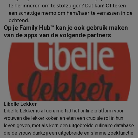
te herinneren om te stofzuigen? Dat kan! Of teken
Solden
Alle soldendeals
Solden op groot elektro
Solden op klein
een schattige memo om hem/haar te verrassen in de
Acties
Deals van het moment
Promoties
Cashbacks
Solden
Black
ochtend.
Daarom Krëfel
Gratis levering
Laagste prijsgarantie
Persoonlijke
Op je Family Hub™ kan je ook gebruik maken
Installatie aan huis
Groot elektro installatie
Inbouw installatie
TV 
van de apps van de volgende partners
Betalingsmogelijkheden
Gift card
Ecocheques
Kopen op afbetal
Klantenservice
Herstelling van je toestel
Controleer jouw leveri
Groot elektro & inbouw
Vind jouw ideale wasmachine
Welke kook
Klein elektro
Beauty & gezondheid
Huishouden
Keuken
Meer...
Beeld & Geluid
Kies jouw ideale TV
Een speaker voor elke situa
Sport & Ontspanning
Hoe kies je een smartwatch?
Hoe kies je 
Outlet
Outlet
Alle outlet deals
Outlet multimedia & telefonie
Outlet groo
Libelle Lekker
Libelle Lekker is al geruime tijd hét online platform voor
vrouwen die lekker koken en eten een cruciale rol in hun
leven geven, met als kern een uitgebreide culinaire database
die de vrouw dankzij een uitgebreide en slimme zoekfunctie