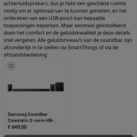
Info ecocheques
Alle eco producten
Alle eco promoties
achterluidsprekers, dus je hebt een geschikte ruimte
Refurbished
nodig om er optimaal van te kunnen genieten, en het
Refurbished smartphones
Refurbished tablets
Refurbished lap
ontbreken van een USB-poort kan bepaalde
Huishouden
toepassingen beperken. Maar eenmaal geïnstalleerd
Wasmachines met ecocheques
Droogkasten met ecocheques
doen het comfort en de geluidskwaliteit je deze details
Kleine keukentoestellen
snel vergeten.
Alle geluidsniveau’s van de soundbar zijn
Kleine keukentoestellen met ecocheques
Koffiemachines met
afzonderlijk in te stellen via SmartThings of via de
Grote keukentoestellen
afstandsbediening
Vaatwassers met ecocheques
Koelkasten met ecocheques
Die
Airco
Airco's met ecocheques
TV & audio
TV met ecocheques
Bluetooth speakers met ecocheques
Kopt
Multimedia & telefonie
Smartphones met ecocheques
Tablets met ecocheques
Laptop
Transport
Samsung Soundbar
Elektrische steps met ecocheques
Cinematic Q-serie HW-
Q930F/XN - Zwart
€ 649,00
Eco initiatieven
Impact
Energie besparen
Recycleer je oud elektro