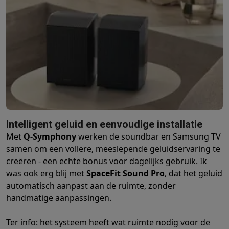
Gaming
PlayStation
PlayStation 5
PS5 games
PS4 games
Playstation co
Nintendo
Nintendo Switch 2
Nintendo Switch games
Nintendo Sw
Xbox
Xbox games
Xbox controllers
Xbox headsets
Xbox access
PC gaming
Gaming laptops
Gaming PC
Gaming monitors
Gaming
Gaming setup
Gaming headsets
Gaming microfoons
Gamingstoe
Gaming consoles
Smart home & devices
Smartwatches
Smartwatches
Activity Trackers
Bandjes
Opladers
Mobiliteit
Elektrische steps
Dashcams
GPS
Coyote
Elektrische 
Intelligent geluid en eenvoudige installatie
Veiligheid & bescherming
Bewakingscamera's
Alarmsystemen
B
Met
Q-Symphony
werken de soundbar en Samsung TV
Contactloos betalen
Betaalterminals
Accessoires SumUp
samen om een vollere, meeslepende geluidservaring te
Omgeving & comfort
Verlichting
Plug & play zonnepanelen
Voice
creëren - een echte bonus voor dagelijks gebruik. Ik
Entertainment
Smart TV
Smart speakers
Google TV Streamer
App
was ook erg blij met
SpaceFit Sound Pro
, dat het geluid
Keuken
Slimme koelkasten
Slimme vaatwassers
Slimme espre
automatisch aanpast aan de ruimte, zonder
Huishouden & gezondheid
Slimme wasmachines
Slimme droog
handmatige aanpassingen.
Eco producten
Ecocheques
Ter info: het systeem heeft wat ruimte nodig voor de