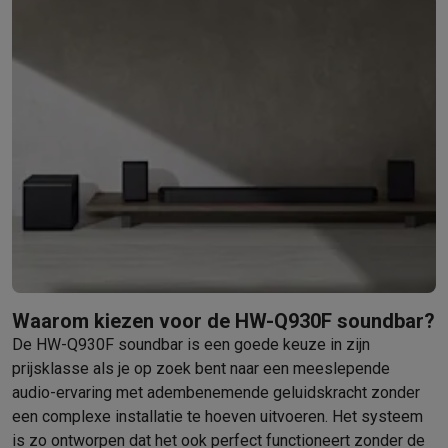
Info & acties
Solden
Alle soldendeals
Solden op groot elektro
Solden op klein
Acties
Deals van het moment
Promoties
Cashbacks
Solden
Black
Daarom Krëfel
Gratis levering
Laagste prijsgarantie
Persoonlijke
Installatie aan huis
Groot elektro installatie
Inbouw installatie
TV 
Betalingsmogelijkheden
Gift card
Ecocheques
Kopen op afbetal
Klantenservice
Herstelling van je toestel
Controleer jouw leveri
Groot elektro & inbouw
Vind jouw ideale wasmachine
Welke kook
Klein elektro
Beauty & gezondheid
Huishouden
Keuken
Meer...
Beeld & Geluid
Kies jouw ideale TV
Een speaker voor elke situa
Sport & Ontspanning
Hoe kies je een smartwatch?
Hoe kies je 
Outlet
Waarom kiezen voor de HW-Q930F soundbar?
Outlet
Alle outlet deals
Outlet multimedia & telefonie
Outlet groo
De HW-Q930F soundbar is een goede keuze in zijn
prijsklasse als je op zoek bent naar een meeslepende
audio-ervaring met adembenemende geluidskracht zonder
een complexe installatie te hoeven uitvoeren. Het systeem
is zo ontworpen dat het ook perfect functioneert zonder de