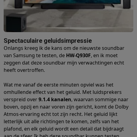
Barbecues
Elektrische barbecues
Houtskoolbarbecues
Gasbarb
Koude dranken
Juicers
Bruiswatermachines
Waterfilterkannen
Wa
Kookgerei
Pannen
Kookpotten
Keukenweegschalen
Vacuümtoest
Desserts
Wafelijzers
Ijsmachines
Pannenkoekenmakers
Divers
Smart garden
Binnentuin
Kruiden
Compost machines
Accessoire
Spectaculaire geluidsimpressie
Huishouden & airco
Onlangs kreeg ik de kans om de nieuwste soundbar
Stofzuigen
Stofzuigers
Robotstofzuigers
Steelstofzuigers
Sled
van Samsung te testen, de
HW-Q930F
, en ik moet
Robots
Robotstofzuigers
Dweilrobots
Robotmaaiers
Zwembadr
zeggen dat deze soundbar mijn verwachtingen echt
Schoonmaken
Vloerreinigers
Stoomreinigers
Tapijtreinigers
Hoge
heeft overtroffen.
Strijken
Stoomgenerators
Strijkijzers
Kledingstomers
Actieve str
Naaien
Naaimachines
Accessoires
Wat me vanaf de eerste minuten opviel was het
Verkoelen
Mobiele airco’s
Aircoolers
Ventilators
Accessoires
omhullende effect van het geluid. Met luidsprekers
Luchtbehandeling
Luchtreinigers
Luchtbevochtigers
Luchtontvoc
verspreid over
9.1.4 kanalen
, waarvan sommige naar
Verwarmen
Elektrische verwarming
Elektrische dekens
boven, opzij en naar voren zijn gericht, komt de Dolby
Wassen & drogen
Wasmachines
Droogkasten
Wasmachine en d
Atmos-ervaring echt tot zijn recht. Het geluid lijkt
letterlijk uit alle richtingen te komen, zelfs van het
Huisdieren
Automatische voerbak
Automatische kattenbak
Huis
plafond, en elk geluid wordt een detail dat bijdraagt
Beauty & gezondheid
aan de sfeer. Ik heb deze soundbar kunnen testen
Haarverzorging
Haardrogers
Stijltangen
Krultangen
Föhnborstels