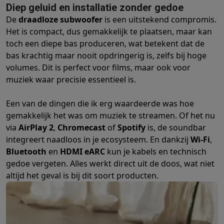
Foto accessoires
Cameratassen
Flitsers & filters
SD-kaarten
Sta
Diep geluid en installatie zonder gedoe
Telefonie & smartwatches
De
draadloze subwoofer
is een uitstekend compromis.
GSM's
Smartphones
Apple iPhone
Samsung smartphones
GSM’s
Het is compact, dus gemakkelijk te plaatsen, maar kan
Refurbished
Refurbished smartphones
BuyBack
toch een diepe bas produceren, wat betekent dat de
GSM bescherming
iPhone hoesjes
Samsung hoesjes
Alle hoesj
bas krachtig maar nooit opdringerig is, zelfs bij hoge
Smartwatches
Smartwatches
Activity Trackers
Bandjes
Opladers
volumes. Dit is perfect voor films, maar ook voor
GSM opladers
Opladers en kabels
Draadloze opladers
USB-C k
muziek waar precisie essentieel is.
GSM accessoires
AirTags & GPS trackers
Draadloze oortjes
GS
Vaste telefoons
Vaste telefoons
Walkie talkies
Babyfoons
Een van de dingen die ik erg waardeerde was hoe
Computers & tablets
gemakkelijk het was om muziek te streamen. Of het nu
Computers
Laptops
Gaming laptops
Apple MacBook
Windows la
via
AirPlay 2
,
Chromecast
of
Spotify
is, de soundbar
Randapparatuur IT
Muizen
Toetsenborden
Webcams
PC speaker
integreert naadloos in je ecosysteem. En dankzij
Wi-Fi
,
Tablets & e-readers
Tablets
Apple iPad
Samsung Galaxy Tab
Tab
Bluetooth
en
HDMI eARC
kun je kabels en technisch
Printen
Printers
Inktpatronen & papier
Cricut
gedoe vergeten. Alles werkt direct uit de doos, wat niet
altijd het geval is bij dit soort producten.
Netwerk & wifi
Routers & access points
Powerline & Wi-Fi adap
Geheugen & opslag
Externe harde schijven
SSD
USB-sticks
SD-k
Software
Windows & Microsoft Office
Anti-Virus
Overige softwa
Toebehoren IT
Opladers & kabels
Tassen & sleeves
Steunen
Mu