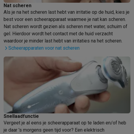
Refurbished
Nat scheren
Refurbished smartphones
Refurbished tablets
Refurbished lap
Als je na het scheren last hebt van irritatie op de huid, kies je
Huishouden
best voor een scheerapparaat waarmee je nat kan scheren.
Wasmachines met ecocheques
Droogkasten met ecocheques
Nat scheren wordt gezien als scheren met water, schuim of
Kleine keukentoestellen
gel. Hierdoor wordt het contact met de huid verzacht
Kleine keukentoestellen met ecocheques
Koffiemachines met
waardoor je minder last hebt van irritaties na het scheren.
Grote keukentoestellen
Scheerapparaten voor nat scheren
Vaatwassers met ecocheques
Koelkasten met ecocheques
Die
Airco
Airco's met ecocheques
TV & audio
TV met ecocheques
Bluetooth speakers met ecocheques
Kopt
Multimedia & telefonie
Smartphones met ecocheques
Tablets met ecocheques
Laptop
Transport
Elektrische steps met ecocheques
Snellaadfunctie
Eco initiatieven
Vergeet je al eens je scheerapparaat op te laden en/of heb
Impact
Energie besparen
Recycleer je oud elektro
je daar 's morgens geen tijd voor? Een elektrisch
Info & acties