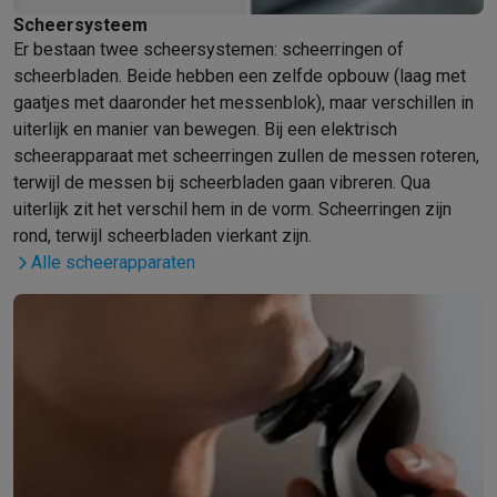
Barbecues
Elektrische barbecues
Houtskoolbarbecues
Gasbarb
Scheersysteem
Er bestaan twee scheersystemen: scheerringen of
Koude dranken
Juicers
Bruiswatermachines
Waterfilterkannen
Wa
scheerbladen. Beide hebben een zelfde opbouw (laag met
Kookgerei
Pannen
Kookpotten
Keukenweegschalen
Vacuümtoest
gaatjes met daaronder het messenblok), maar verschillen in
Desserts
Wafelijzers
Ijsmachines
Pannenkoekenmakers
Divers
uiterlijk en manier van bewegen. Bij een elektrisch
Smart garden
Binnentuin
Kruiden
Compost machines
Accessoire
scheerapparaat met scheerringen zullen de messen roteren,
Huishouden & airco
terwijl de messen bij scheerbladen gaan vibreren. Qua
Stofzuigen
Stofzuigers
Robotstofzuigers
Steelstofzuigers
Sled
uiterlijk zit het verschil hem in de vorm. Scheerringen zijn
Robots
Robotstofzuigers
Dweilrobots
Robotmaaiers
Zwembadr
rond, terwijl scheerbladen vierkant zijn.
Schoonmaken
Vloerreinigers
Stoomreinigers
Tapijtreinigers
Hoge
Alle scheerapparaten
Strijken
Stoomgenerators
Strijkijzers
Kledingstomers
Actieve str
Naaien
Naaimachines
Accessoires
Verkoelen
Mobiele airco’s
Aircoolers
Ventilators
Accessoires
Luchtbehandeling
Luchtreinigers
Luchtbevochtigers
Luchtontvoc
Verwarmen
Elektrische verwarming
Elektrische dekens
Wassen & drogen
Wasmachines
Droogkasten
Wasmachine en d
Huisdieren
Automatische voerbak
Automatische kattenbak
Huis
Beauty & gezondheid
Haarverzorging
Haardrogers
Stijltangen
Krultangen
Föhnborstels