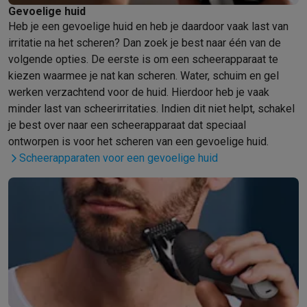
Gevoelige huid
Mondhygiëne
Elektrische tandenborstels
Opzetborstels
Waterf
Heb je een gevoelige huid en heb je daardoor vaak last van
Scheren
Elektrische scheerapparaten
Baardtrimmers
Multigroo
irritatie na het scheren? Dan zoek je best naar één van de
Lichaamsontharing
IPL ontharing
Epilators
Ladyshaves
volgende opties. De eerste is om een scheerapparaat te
Beauty
Gelaatsverzorging
LED Maskers
Spiegels
Hand & voetve
kiezen waarmee je nat kan scheren. Water, schuim en gel
Massage
Voetmassage
Massagestoelen
Nek & schoudermass
werken verzachtend voor de huid. Hierdoor heb je vaak
Gezondheid
Personenweegschalen
Bloeddrukmeters
Elektrosti
minder last van scheerirritaties. Indien dit niet helpt, schakel
Voor de baby
Babyfoons
Borstkolven
Flessenwarmers
Aerosols
je best over naar een scheerapparaat dat speciaal
TV, audio & foto
ontworpen is voor het scheren van een gevoelige huid.
TV & beamers
TV
TV's met soundbar
2026 TV
LG TV
Samsung TV
Scheerapparaten voor een gevoelige huid
Randapparatuur TV
Soundbars
Home cinema
Versterkers
Medias
Hoofdtelefoons & oortjes
Koptelefoons
Draadloze koptelefoo
Speakers
Speakers
Bluetooth speakers
Smart speakers
Party s
Muziek in huis
Radio's & wekkers
Platenspelers
Hifi-ketens
Navigatie
Dashcams
GPS
Coyote
GPS accessoires
TV & audio accessoires
Steunen
Kabels
Draagbare mediaspele
Fototoestellen
Digitale camera's
Instant camera's
Canon camera'
Video
GoPro
Action cams
Drones
Camcorder