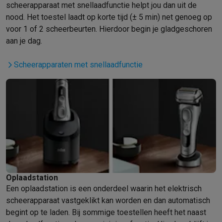
scheerapparaat met snellaadfunctie helpt jou dan uit de
Solden
Alle soldendeals
Solden op groot elektro
Solden op klein
nood. Het toestel laadt op korte tijd (± 5 min) net genoeg op
Acties
Deals van het moment
Promoties
Cashbacks
Solden
Black
voor 1 of 2 scheerbeurten. Hierdoor begin je gladgeschoren
Daarom Krëfel
Gratis levering
Laagste prijsgarantie
Persoonlijke
aan je dag.
Installatie aan huis
Groot elektro installatie
Inbouw installatie
TV 
Betalingsmogelijkheden
Gift card
Ecocheques
Kopen op afbetal
Scheerapparaten met snellaadfunctie
Klantenservice
Herstelling van je toestel
Controleer jouw leveri
Groot elektro & inbouw
Vind jouw ideale wasmachine
Welke kook
Klein elektro
Beauty & gezondheid
Huishouden
Keuken
Meer...
Beeld & Geluid
Kies jouw ideale TV
Een speaker voor elke situa
Sport & Ontspanning
Hoe kies je een smartwatch?
Hoe kies je 
Outlet
Outlet
Alle outlet deals
Outlet multimedia & telefonie
Outlet groo
Oplaadstation
Een oplaadstation is een onderdeel waarin het elektrisch
scheerapparaat vastgeklikt kan worden en dan automatisch
begint op te laden. Bij sommige toestellen heeft het naast