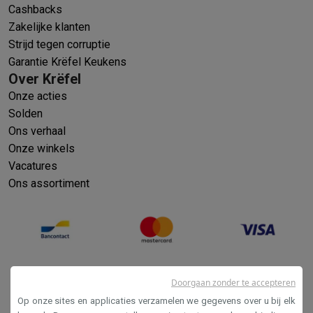
Cashbacks
Zakelijke klanten
Strijd tegen corruptie
Garantie Krëfel Keukens
Over Krëfel
Onze acties
Solden
Ons verhaal
Onze winkels
Vacatures
Ons assortiment
Doorgaan zonder te accepteren
Op onze sites en applicaties verzamelen we gegevens over u bij elk