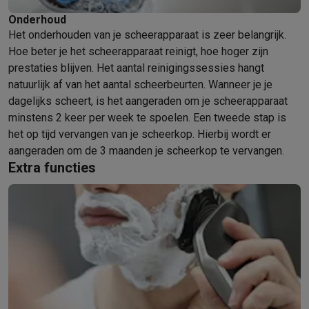
Gaming
PlayStation
PlayStation 5
PS5 games
PS4 games
Playstation co
Onderhoud
Het onderhouden van je scheerapparaat is zeer belangrijk.
Nintendo
Nintendo Switch 2
Nintendo Switch games
Nintendo Sw
Hoe beter je het scheerapparaat reinigt, hoe hoger zijn
Xbox
Xbox games
Xbox controllers
Xbox headsets
Xbox access
prestaties blijven. Het aantal reinigingssessies hangt
PC gaming
Gaming laptops
Gaming PC
Gaming monitors
Gaming
natuurlijk af van het aantal scheerbeurten. Wanneer je je
Gaming setup
Gaming headsets
Gaming microfoons
Gamingstoe
dagelijks scheert, is het aangeraden om je scheerapparaat
Smart home & devices
minstens 2 keer per week te spoelen. Een tweede stap is
Smartwatches
Smartwatches
Activity Trackers
Bandjes
Opladers
het op tijd vervangen van je scheerkop. Hierbij wordt er
Mobiliteit
Elektrische steps
Dashcams
GPS
Coyote
Elektrische 
aangeraden om de 3 maanden je scheerkop te vervangen.
Veiligheid & bescherming
Bewakingscamera's
Alarmsystemen
B
Extra functies
Contactloos betalen
Betaalterminals
Accessoires SumUp
Omgeving & comfort
Verlichting
Plug & play zonnepanelen
Voice
Entertainment
Smart TV
Smart speakers
Google TV Streamer
App
Keuken
Slimme koelkasten
Slimme vaatwassers
Slimme espre
Huishouden & gezondheid
Slimme wasmachines
Slimme droog
Eco producten
Ecocheques
Info ecocheques
Alle eco producten
Alle eco promoties