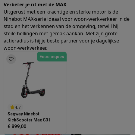
Verbeter je rit met de MAX
Barbecues
Elektrische barbecues
Houtskoolbarbecues
Gasbarb
Uitgerust met een krachtige en sterke motor is de
Koude dranken
Juicers
Bruiswatermachines
Waterfilterkannen
Wa
Ninebot MAX-serie ideaal voor woon-werkverkeer in de
Kookgerei
Pannen
Kookpotten
Keukenweegschalen
Vacuümtoest
stad en het verkennen van de omgeving, terwijl hij
Desserts
Wafelijzers
Ijsmachines
Pannenkoekenmakers
Divers
steile hellingen met gemak aankan. Met zijn grote
Smart garden
Binnentuin
Kruiden
Compost machines
Accessoire
actieradius is hij je beste partner voor je dagelijkse
Huishouden & airco
woon-werkverkeer.
Stofzuigen
Stofzuigers
Robotstofzuigers
Steelstofzuigers
Sled
Ecocheques
Robots
Robotstofzuigers
Dweilrobots
Robotmaaiers
Zwembadr
Schoonmaken
Vloerreinigers
Stoomreinigers
Tapijtreinigers
Hoge
Strijken
Stoomgenerators
Strijkijzers
Kledingstomers
Actieve str
Naaien
Naaimachines
Accessoires
Verkoelen
Mobiele airco’s
Aircoolers
Ventilators
Accessoires
Luchtbehandeling
Luchtreinigers
Luchtbevochtigers
Luchtontvoc
Verwarmen
Elektrische verwarming
Elektrische dekens
4.7
Wassen & drogen
Wasmachines
Droogkasten
Wasmachine en d
Segway Ninebot
Huisdieren
Automatische voerbak
Automatische kattenbak
Huis
KickScooter Max G3 I
€ 899,00
Beauty & gezondheid
Haarverzorging
Haardrogers
Stijltangen
Krultangen
Föhnborstels