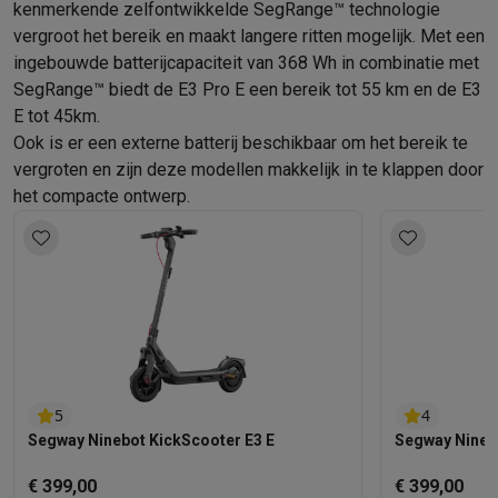
Gaming
kenmerkende zelfontwikkelde SegRange™ technologie
PlayStation
PlayStation 5
PS5 games
PS4 games
Playstation co
vergroot het bereik en maakt langere ritten mogelijk. Met een
Nintendo
Nintendo Switch 2
Nintendo Switch games
Nintendo Sw
ingebouwde batterijcapaciteit van 368 Wh in combinatie met
Xbox
Xbox games
Xbox controllers
Xbox headsets
Xbox access
SegRange™ biedt de E3 Pro E een bereik tot 55 km en de E3
PC gaming
Gaming laptops
Gaming PC
Gaming monitors
Gaming
E tot 45km.
Gaming setup
Gaming headsets
Gaming microfoons
Gamingstoe
Ook is er een externe batterij beschikbaar om het bereik te
Gaming consoles
vergroten en zijn deze modellen makkelijk in te klappen door
het compacte ontwerp.
Smart home & devices
Smartwatches
Smartwatches
Activity Trackers
Bandjes
Opladers
Mobiliteit
Elektrische steps
Dashcams
GPS
Coyote
Elektrische 
Veiligheid & bescherming
Bewakingscamera's
Alarmsystemen
B
Contactloos betalen
Betaalterminals
Accessoires SumUp
Omgeving & comfort
Verlichting
Plug & play zonnepanelen
Voice
Entertainment
Smart TV
Smart speakers
Google TV Streamer
App
Keuken
Slimme koelkasten
Slimme vaatwassers
Slimme espre
5
4
Huishouden & gezondheid
Slimme wasmachines
Slimme droog
Segway Ninebot KickScooter E3 E
Segway Ninebo
Eco producten
Ecocheques
€ 399,00
€ 399,00