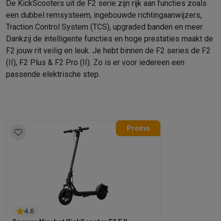
De KickScooters uit de F2 serie zijn rijk aan functies zoals
Info & acties
een dubbel remsysteem, ingebouwde richtingaanwijzers,
Solden
Alle soldendeals
Solden op groot elektro
Solden op klein
Traction Control System (TCS), upgraded banden en meer.
Acties
Deals van het moment
Promoties
Cashbacks
Solden
Black
Dankzij de intelligente functies en hoge prestaties maakt de
Daarom Krëfel
Gratis levering
Laagste prijsgarantie
Persoonlijke
F2 jouw rit veilig en leuk. Je hebt binnen de F2 series de F2
Installatie aan huis
Groot elektro installatie
Inbouw installatie
TV 
(II), F2 Plus & F2 Pro (II). Zo is er voor iedereen een
Betalingsmogelijkheden
Gift card
Ecocheques
Kopen op afbetal
passende elektrische step.
Klantenservice
Herstelling van je toestel
Controleer jouw leveri
Groot elektro & inbouw
Vind jouw ideale wasmachine
Welke kook
Klein elektro
Beauty & gezondheid
Huishouden
Keuken
Meer...
Beeld & Geluid
Kies jouw ideale TV
Een speaker voor elke situa
Promo
Sport & Ontspanning
Hoe kies je een smartwatch?
Hoe kies je 
Outlet
Outlet
Alle outlet deals
Outlet multimedia & telefonie
Outlet groo
4.6